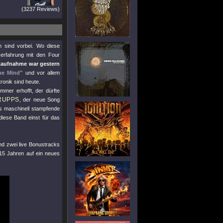
(3237 Reviews)
 sind vorbei. Wo diese
zerfahrung mit den Four
ntaufnahme war gestern
the Mind"
und vor allem
ronik sind heute.
mmer erhofft, der dürfte
RUPPS
, der neue Song
ss maschinell stampfende
diese Band einst für das
und zwei live Bonustracks
 15 Jahren auf ein neues