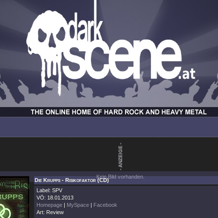
Kein Bild vorhanden.
Die Krupps - Risikofaktor (CD)
Label: SPV
VÖ: 18.01.2013
Homepage
|
MySpace
|
Facebook
Art: Review