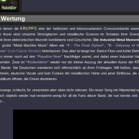
 Wertung
KRUPPS
in denen die
eine der heißesten und interessantesten Crossoverbands waren
e Ikone einst stramme Stromgitarren und metallische Grooves im Schatten ihrer Gren
t ihren elektronischen Wurzeln kombinierte sind Geschichte.
Die Industrial Metal Mome
s große
"Metal Machine Music"
Alben wie
"II - The Final Option"
,
"III - Odyssey of 
Now"
(zum Classic Review)
hinterlassen. Das aber ist lange her. Dance Floor und kühle Elekt
so immer noch auf den
"Paradise Now"
Nachfolger wartet, und dabei einen Industrial Ha
K
werden. Zwar ist
"Risikofaktor"
wieder nur ein kleiner Auszug der aktuellen Kunst der
r Bände. Die Deutschen orientieren sich offensichtlich an ihren Frühtagen. Will heißen, da
thmen, deutsche Vocals und kein Funken der metallischen Härte und jener Einflüsse, die 
blikum öffnete, die Chose dominieren.
eswegs schlecht, für unsereinen aber eben nicht relevant. Ein neuer Song mit Hitpotential 
uch objektiv wieder mal verdammt wenig für all die Fans dieser Band, die nun bereits seit
en…