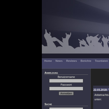
Home
News
Reviews
Berichte
Tourdaten
Anmeldung
Benutzername
Passwort
22.03.2018:
Anbetrachts
unten:
Suche