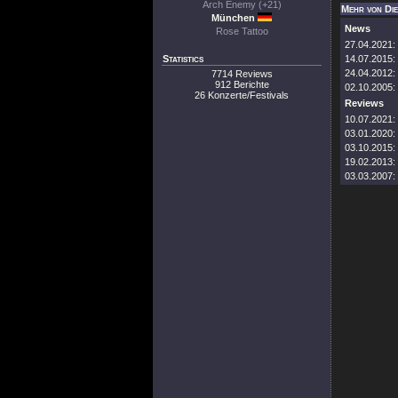
Arch Enemy (+21)
Mehr von Di
München
News
Rose Tattoo
27.04.2021:
Statistics
14.07.2015:
24.04.2012:
7714 Reviews
912 Berichte
02.10.2005:
26 Konzerte/Festivals
Reviews
10.07.2021:
03.01.2020:
03.10.2015:
19.02.2013:
03.03.2007: