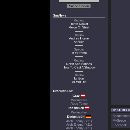
SiteNews
Review
Death Dealer
Reign Of Steel
Review
Audrey Horne
Achilles
Special
In Extremo
Review
North Sea Echoes
How To Cast A Shadow
Review
Ignition
All Will Die
Upcoming Live
Graz
Wolfmother
Rose Tattoo
Innsbruck
Die Krupps i
Wolfmother
Bandhomep
Dinkelsbühl
MySpace
Arch Enemy (+21)
Arch Enemy (+21)
Facebook
Arch Enemy (+21)