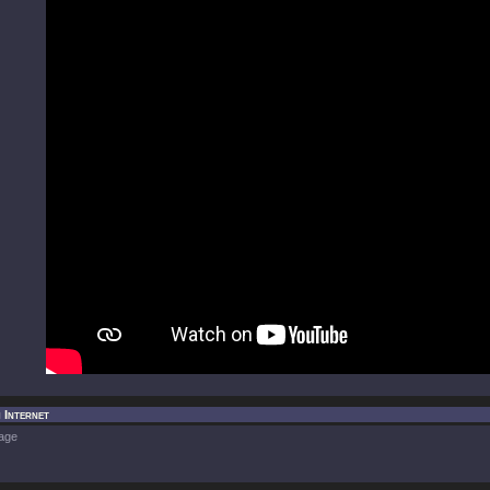
m Internet
age