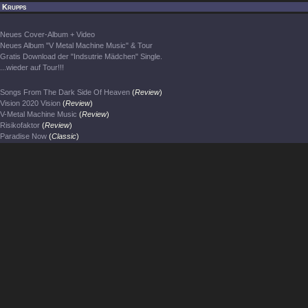
e Krupps
Neues Cover-Album + Video
Neues Album "V Metal Machine Music" & Tour
Gratis Download der "Indsutrie Mädchen" Single.
...wieder auf Tour!!!
Songs From The Dark Side Of Heaven
(
Review
)
Vision 2020 Vision
(
Review
)
V-Metal Machine Music
(
Review
)
Risikofaktor
(
Review
)
Paradise Now
(
Classic
)