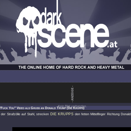
Kein Bild vorhanden.
 "Fuck You" Video als Gruß an Donald Trump (Die Krupps)
DIE KRUPPS
 der Strafzölle auf Stahl, strecken
den fetten Mittelfinger Richtung Dona