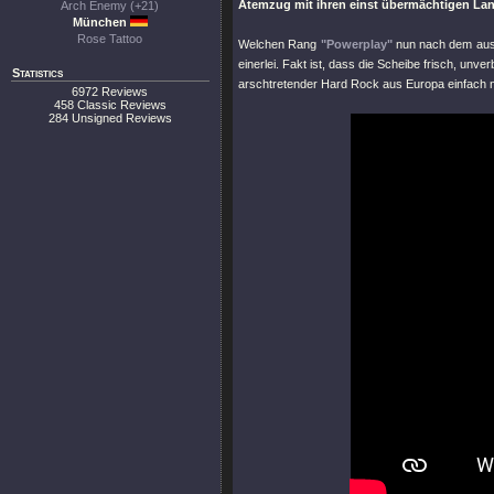
Atemzug mit ihren einst übermächtigen La
Arch Enemy (+21)
München
Rose Tattoo
Welchen Rang
"Powerplay"
nun nach dem aus
einerlei. Fakt ist, dass die Scheibe frisch, un
Statistics
arschtretender Hard Rock aus Europa einfach ni
6972 Reviews
458 Classic Reviews
284 Unsigned Reviews