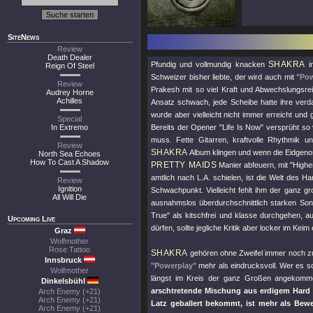
SiteNews
Review
Death Dealer
SHAKRA
Pfundig und vollmundig knacken
in
Reign Of Steel
Schweizer bisher liebte, der wird auch mit
"Pow
Review
Prakesh mit so viel Kraft und Abwechslungsre
Audrey Horne
Achilles
Ansatz schwach, jede Scheibe hatte ihre ve
wurde aber vielleicht nicht immer erreicht und
Special
In Extremo
Bereits der Opener
"Life Is Now"
versprüht so 
muss. Fette Gitarren, kraftvolle Rhythmik u
Review
SHAKRA
Album klingen und wenn die Eidgen
North Sea Echoes
How To Cast A Shadow
PRETTY MAIDS
Manier abfeuern, mit
"Highe
amtlich nach L.A. schielen, ist die Welt des 
Review
Ignition
Schwachpunkt. Vielleicht fehlt ihm der ganz gr
All Will Die
ausnahmslos überdurchschnittlich starken Son
True"
als kitschfrei und klasse durchgehen, 
Upcoming Live
dürfen, sollte jegliche Kritik aber locker im Keim
Graz
Wolfmother
Rose Tattoo
SHAKRA
gehören ohne Zweifel immer noch z
Innsbruck
"Powerplay"
mehr als eindrucksvoll. Wer es sch
Wolfmother
längst im Kreis der ganz Großen angekom
Dinkelsbühl
arschtretende Mischung aus erdigem Hard 
Arch Enemy (+21)
Arch Enemy (+21)
Latz geballert bekommt, ist mehr als Bewe
Arch Enemy (+21)