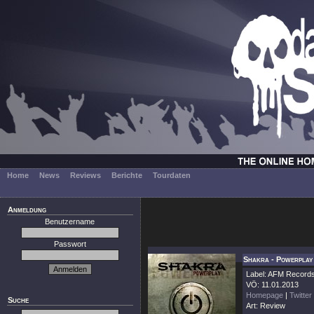
Home
News
Reviews
Berichte
Tourdaten
Anmeldung
Benutzername
Passwort
Shakra - Powerplay
Label: AFM Record
VÖ: 11.01.2013
Homepage
|
Twitter
Suche
Art: Review