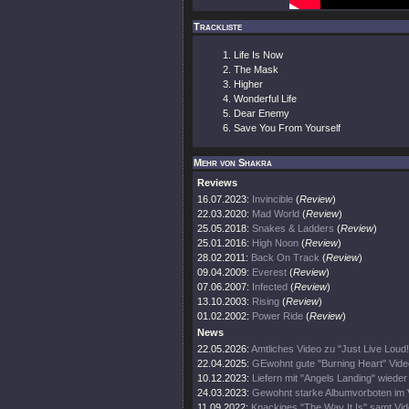
Trackliste
Life Is Now
The Mask
Higher
Wonderful Life
Dear Enemy
Save You From Yourself
Mehr von Shakra
Reviews
16.07.2023:
Invincible
(
Review
)
22.03.2020:
Mad World
(
Review
)
25.05.2018:
Snakes & Ladders
(
Review
)
25.01.2016:
High Noon
(
Review
)
28.02.2011:
Back On Track
(
Review
)
09.04.2009:
Everest
(
Review
)
07.06.2007:
Infected
(
Review
)
13.10.2003:
Rising
(
Review
)
01.02.2002:
Power Ride
(
Review
)
News
22.05.2026:
Amtliches Video zu "Just Live Loud!
22.04.2025:
GEwohnt gute "Burning Heart" Vide
10.12.2023:
Liefern mit "Angels Landing" wieder
24.03.2023:
Gewohnt starke Albumvorboten im 
11.09.2022:
Knackiges "The Way It Is" samt Vi