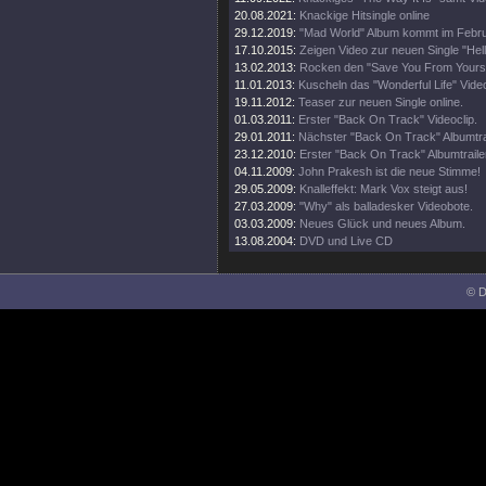
20.08.2021:
Knackige Hitsingle online
29.12.2019:
"Mad World" Album kommt im Febr
17.10.2015:
Zeigen Video zur neuen Single "Hell
13.02.2013:
Rocken den "Save You From Yoursel
11.01.2013:
Kuscheln das "Wonderful Life" Video
19.11.2012:
Teaser zur neuen Single online.
01.03.2011:
Erster "Back On Track" Videoclip.
29.01.2011:
Nächster "Back On Track" Albumtrai
23.12.2010:
Erster "Back On Track" Albumtraile
04.11.2009:
John Prakesh ist die neue Stimme!
29.05.2009:
Knalleffekt: Mark Vox steigt aus!
27.03.2009:
"Why" als balladesker Videobote.
03.03.2009:
Neues Glück und neues Album.
13.08.2004:
DVD und Live CD
© D