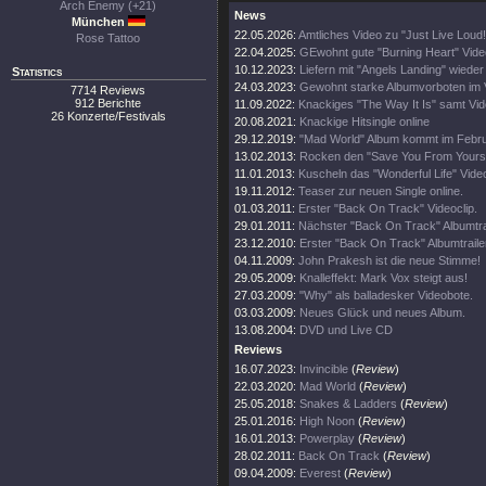
Arch Enemy (+21)
News
München
22.05.2026:
Amtliches Video zu "Just Live Loud!
Rose Tattoo
22.04.2025:
GEwohnt gute "Burning Heart" Vide
10.12.2023:
Liefern mit "Angels Landing" wieder
Statistics
24.03.2023:
Gewohnt starke Albumvorboten im 
7714 Reviews
912 Berichte
11.09.2022:
Knackiges "The Way It Is" samt Vi
26 Konzerte/Festivals
20.08.2021:
Knackige Hitsingle online
29.12.2019:
"Mad World" Album kommt im Febr
13.02.2013:
Rocken den "Save You From Yoursel
11.01.2013:
Kuscheln das "Wonderful Life" Video
19.11.2012:
Teaser zur neuen Single online.
01.03.2011:
Erster "Back On Track" Videoclip.
29.01.2011:
Nächster "Back On Track" Albumtrai
23.12.2010:
Erster "Back On Track" Albumtraile
04.11.2009:
John Prakesh ist die neue Stimme!
29.05.2009:
Knalleffekt: Mark Vox steigt aus!
27.03.2009:
"Why" als balladesker Videobote.
03.03.2009:
Neues Glück und neues Album.
13.08.2004:
DVD und Live CD
Reviews
16.07.2023:
Invincible
(
Review
)
22.03.2020:
Mad World
(
Review
)
25.05.2018:
Snakes & Ladders
(
Review
)
25.01.2016:
High Noon
(
Review
)
16.01.2013:
Powerplay
(
Review
)
28.02.2011:
Back On Track
(
Review
)
09.04.2009:
Everest
(
Review
)