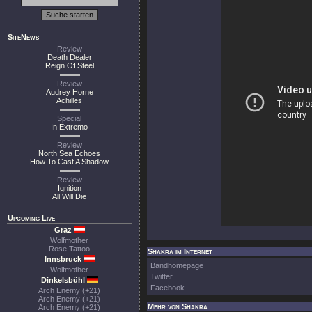
SiteNews
Review
Death Dealer
Reign Of Steel
Review
Audrey Horne
Achilles
Special
In Extremo
Review
North Sea Echoes
How To Cast A Shadow
Review
Ignition
All Will Die
Upcoming Live
Graz
Wolfmother
Rose Tattoo
Shakra im Internet
Innsbruck
Bandhomepage
Wolfmother
Twitter
Dinkelsbühl
Facebook
Arch Enemy (+21)
Arch Enemy (+21)
Mehr von Shakra
Arch Enemy (+21)