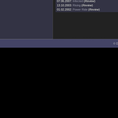
07.06.2007:
Infected
(
Review
)
13.10.2003:
Rising
(
Review
)
01.02.2002:
Power Ride
(
Review
)
© D