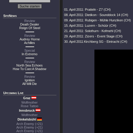
01. April 2011: Pratteln - Z7 (CH)
08. April 2011: Dietikon - Sounddock 14 (CH)
SiteNews
09. April 2011: Rubigen - Mühle Hunziken (CH)
Review
Death Dealer
15. April 2011: Luzern - Schüür (CH)
Reign Of Steel
21. April 2011: Solothurn - Kofmehl (CH)
Review
29. April 2011: Zizers - Event Stage (CH)
Audrey Horne
30. April 2011:Kirchberg SG - Eintracht (CH)
Achilles
Special
In Extremo
Review
North Sea Echoes
How To Cast A Shadow
Review
Ignition
All Will Die
Upcoming Live
Graz
Wolfmother
Rose Tattoo
Innsbruck
Wolfmother
Dinkelsbühl
Arch Enemy (+21)
Arch Enemy (+21)
Arch Enemy (+21)