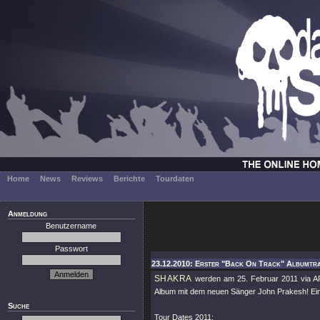
Home
News
Reviews
Berichte
Tourdaten
Anmeldung
Benutzername
Passwort
23.12.2010: Erster "Back On Track" Albumtra
SHAKRA
werden am 25. Februar 2011 via 
Album mit dem neuen Sänger John Prakesh! Einen
Suche
Tour Dates 2011: