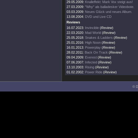
29.05.2009:
Knalleffekt: Mark Vox steigt aus!
27.03.2009:
"Why" als balladesker Videobote.
03.03.2009:
Neues Glück und neues Album.
13.08.2004:
DVD und Live CD
Reviews
16.07.2023:
Invincible
(
Review
)
22.03.2020:
Mad World
(
Review
)
25.05.2018:
Snakes & Ladders
(
Review
)
25.01.2016:
High Noon
(
Review
)
16.01.2013:
Powerplay
(
Review
)
28.02.2011:
Back On Track
(
Review
)
09.04.2009:
Everest
(
Review
)
07.06.2007:
Infected
(
Review
)
13.10.2003:
Rising
(
Review
)
01.02.2002:
Power Ride
(
Review
)
© D