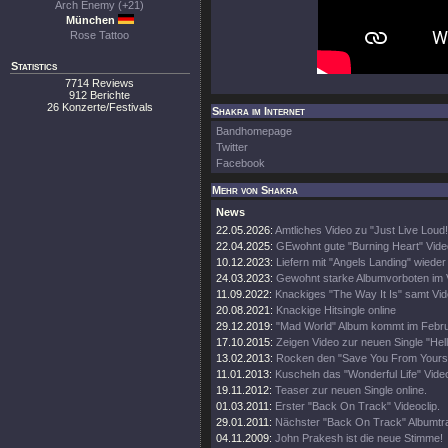
Arch Enemy (+21)
München
Rose Tattoo
Statistics
7714 Reviews
912 Berichte
26 Konzerte/Festivals
Shakra im Internet
Bandhomepage
Twitter
Facebook
Mehr von Shakra
News
22.05.2026:
Amtliches Video zu "Just Live Loud!
22.04.2025:
GEwohnt gute "Burning Heart" Vide
10.12.2023:
Liefern mit "Angels Landing" wieder
24.03.2023:
Gewohnt starke Albumvorboten im 
11.09.2022:
Knackiges "The Way It Is" samt Vi
20.08.2021:
Knackige Hitsingle online
29.12.2019:
"Mad World" Album kommt im Febr
17.10.2015:
Zeigen Video zur neuen Single "Hell
13.02.2013:
Rocken den "Save You From Yoursel
11.01.2013:
Kuscheln das "Wonderful Life" Video
19.11.2012:
Teaser zur neuen Single online.
01.03.2011:
Erster "Back On Track" Videoclip.
29.01.2011:
Nächster "Back On Track" Albumtrai
04.11.2009:
John Prakesh ist die neue Stimme!