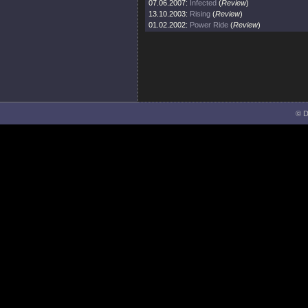
07.06.2007:
Infected
(
Review
)
13.10.2003:
Rising
(
Review
)
01.02.2002:
Power Ride
(
Review
)
© D