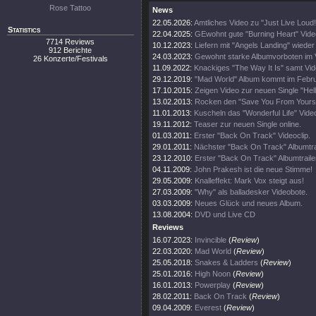
Rose Tattoo
News
22.05.2026:
Amtliches Video zu "Just Live Loud!
Statistics
22.04.2025:
GEwohnt gute "Burning Heart" Vide
7714 Reviews
10.12.2023:
Liefern mit "Angels Landing" wieder
912 Berichte
24.03.2023:
Gewohnt starke Albumvorboten im 
26 Konzerte/Festivals
11.09.2022:
Knackiges "The Way It Is" samt Vi
29.12.2019:
"Mad World" Album kommt im Febr
17.10.2015:
Zeigen Video zur neuen Single "Hell
13.02.2013:
Rocken den "Save You From Yoursel
11.01.2013:
Kuscheln das "Wonderful Life" Video
19.11.2012:
Teaser zur neuen Single online.
01.03.2011:
Erster "Back On Track" Videoclip.
29.01.2011:
Nächster "Back On Track" Albumtrai
23.12.2010:
Erster "Back On Track" Albumtraile
04.11.2009:
John Prakesh ist die neue Stimme!
29.05.2009:
Knalleffekt: Mark Vox steigt aus!
27.03.2009:
"Why" als balladesker Videobote.
03.03.2009:
Neues Glück und neues Album.
13.08.2004:
DVD und Live CD
Reviews
16.07.2023:
Invincible
(
Review
)
22.03.2020:
Mad World
(
Review
)
25.05.2018:
Snakes & Ladders
(
Review
)
25.01.2016:
High Noon
(
Review
)
16.01.2013:
Powerplay
(
Review
)
28.02.2011:
Back On Track
(
Review
)
09.04.2009:
Everest
(
Review
)