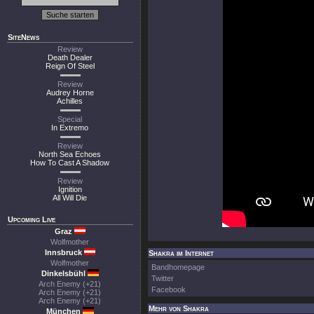
SiteNews
Review
Death Dealer
Reign Of Steel
Review
Audrey Horne
Achilles
Special
In Extremo
Review
North Sea Echoes
How To Cast A Shadow
Review
Ignition
All Will Die
Upcoming Live
Graz
Wolfmother
Innsbruck
Shakra im Internet
Wolfmother
Bandhomepage
Dinkelsbühl
Twitter
Arch Enemy (+21)
Facebook
Arch Enemy (+21)
Arch Enemy (+21)
Mehr von Shakra
München