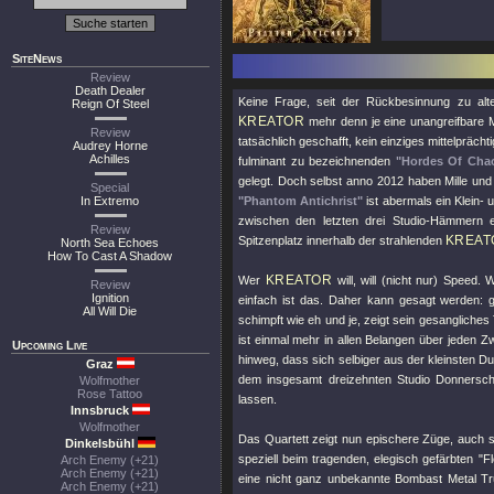
SiteNews
Review
Death Dealer
Keine Frage, seit der Rückbesinnung zu al
Reign Of Steel
KREATOR
mehr denn je eine unangreifbare 
Review
tatsächlich geschafft, kein einziges mittelpräch
Audrey Horne
Achilles
fulminant zu bezeichnenden
"Hordes Of Cha
gelegt. Doch selbst anno 2012 haben Mille und
Special
In Extremo
"Phantom Antichrist"
ist abermals ein Klein-
zwischen den letzten drei Studio-Hämmern e
Review
KREAT
Spitzenplatz innerhalb der strahlenden
North Sea Echoes
How To Cast A Shadow
KREATOR
Wer
will, will (nicht nur) Speed
Review
Ignition
einfach ist das. Daher kann gesagt werden: 
All Will Die
schimpft wie eh und je, zeigt sein gesangliches
ist einmal mehr in allen Belangen über jeden 
Upcoming Live
hinweg, dass sich selbiger aus der kleinsten Du
Graz
dem insgesamt dreizehnten Studio Donnerschl
Wolfmother
Rose Tattoo
lassen.
Innsbruck
Wolfmother
Das Quartett zeigt nun epischere Züge, auch 
Dinkelsbühl
speziell beim tragenden, elegisch gefärbten
"F
Arch Enemy (+21)
Arch Enemy (+21)
eine nicht ganz unbekannte Bombast Metal Tr
Arch Enemy (+21)