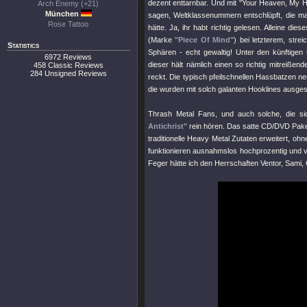
dezent enttarnbar. Und mit
"Your Heaven, My He
Arch Enemy (+21)
München
sagen, Weltklassenummern entschlüpft, die m
Rose Tattoo
hätte. Ja, ihr habt richtig gelesen. Alleine d
(Marke
"Piece Of Mind"
) bei letzterem, stre
Statistics
Sphären - echt gewaltig! Unter den künftige
6972 Reviews
dieser hält nämlich einen so richtig mitreißen
458 Classic Reviews
284 Unsigned Reviews
reckt. Die typisch pfeilschnellen Hassbatzen n
die wurden mit solch galanten Hooklines ausgest
Thrash Metal Fans, und auch solche, die sic
Antichrist"
rein hören. Das satte CD/DVD Paket
traditionelle Heavy Metal Zutaten erweitert, oh
funktionieren ausnahmslos hochprozentig und v
Feger hätte ich den Herrschaften Ventor, Sami, C