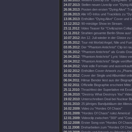
22.08.2013:
Weitere Liveclip zur "Dying Alive" 
24.07.2013:
Stellen neuen Liveclip von "Dying Ali
26.06.2013:
Posten den ersten "Dying Alive" Trai
20.06.2013:
Alle VÖ-Infos und Tracklists zu "Dyi
13.06.2013:
Enthüllen "Dying Alive" Cover und In
13.12.2012:
90-minütige Show im Stream.
23.11.2012:
Video Teaser für "Civilizazion Colla
21.11.2012:
Strahlen gesamte Berlin-Show aus!
10.07.2012:
Am 12. Juli wieder in der Glotze zu
25.05.2012:
Tour mit Morbid Angel, Nile und Fue
03.05.2012:
Der "Phantom Antichrist" Clip ist ra
02.05.2012:
"Phantom Antichrist" als Gratis-Do
26.04.2012:
"Phantom Antichrist" Lyric Video verö
20.04.2012:
"Phantom Antichrist" Single veröffent
04.04.2012:
Viele edle Formate und ausverkaufte
10.02.2012:
Enthüllen Cover-Artwork zu „Phanto
02.02.2012:
Cover der Single und Albumtitel onli
06.04.2011:
Hilmar Bender liest aus der Biograp
02.02.2011:
Offizielle Biographie erscheint Mitt
25.11.2010:
Thrashfest der Superlative mit Exo
25.06.2010:
"Destroy What Destroys You" Video
19.02.2010:
Unterschreiben Deal bei Nuclear Bl
03.01.2010:
25 jähriges Bandjubiläum der Altes
16.02.2009:
Video zu "Hordes Of Chaos"
23.01.2009:
"Hordes Of Chaos" rulez America!
12.01.2009:
Videoclip zwischen "300" und "Con
03.12.2008:
Erster Song von "Hordes Of Chao
01.11.2008:
Dreharbeiten zum "Hordes Of Chaos