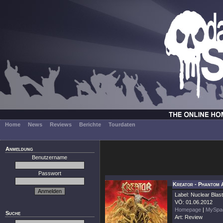
Home
News
Reviews
Berichte
Tourdaten
Anmeldung
Benutzername
Passwort
Kreator - Phantom A
Label: Nuclear Blast
VÖ: 01.06.2012
Homepage
|
MySpa
Suche
Art: Review