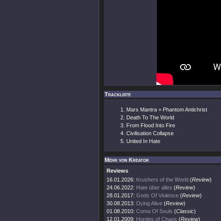
Trackliste
Mars Mantra + Phantom Antichrist
Death To The World
From Flood Into Fire
Civilisation Collapse
United In Hate
Mehr von Kreator
Reviews
16.01.2026:
Krushers of the World
(
Review
)
24.06.2022:
Hate über alles
(
Review
)
28.01.2017:
Gods Of Violence
(
Review
)
30.08.2013:
Dying Alive
(
Review
)
01.08.2010:
Coma Of Souls
(
Classic
)
12.01.2009:
Hordes of Chaos
(
Review
)