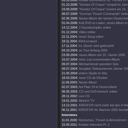
09.10.2008:
Details und Artwork zu "Hordes Of
01.10.2008:
"Hordes Of Chaos" rümpelt im Jänn
23.09.2008:
"Hordes Of Chaos" kommt am 19. 
08.07.2008:
"German Thrash Commando" strike
02.06.2008:
Neues Album der besten Deutsche
01.04.2008:
Kult DVD im Laden, neues Album in 
14.12.2004:
3 Soundsamples online
01.12.2004:
Video online
22.11.2004:
neuer Song online
18.11.2004:
KIKA schaun!
17.11.2004:
Im Jänner wird gethrasht!
04.10.2004:
on Tour Anfang 2005
23.09.2004:
neues Album am 10. Jänner 2005
15.07.2004:
Infos zum kommenden Album
09.07.2004:
Michael Amott spendiert Solo
09.07.2004:
Songtitel, Releasetermin Jänner 20
21.05.2004:
entern Studio im Mai
18.03.2004:
neue CD ab Oktober
11.09.2003:
Neues Album
02.07.2003:
Auf Platz 59 in Deutschland
06.05.2003:
CD und DVD Artwork online
28.11.2002:
Live CD
19.01.2002:
Metal in TV
13.12.2001:
KREATOR nicht mehr bei den X-Mas
06.11.2001:
KREATOR für Wacken 2002 bestäti
Interviews
11.01.2026:
Stoizismus, Thrash & Abrissbirnen
15.05.2011:
Kreator Interview Pt. 2