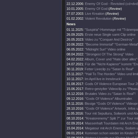
22.12.2006:
Enemy Of God - Revisited (cd+dvd
10.01.2005:
Enemy Of God
(
Review
)
27.07.2003:
Live Kreation
(
Review
)
01.02.2002:
Violent Revolution
(
Review
)
News
01.11.2025:
"Suspiria"-Hommage mit "Tränenpal
26.09.2025:
Erste neue Single samt Clip online
26.05.2023:
Video zu "Conquer And Destroy"
10.06.2022:
"Become Immortal" "German-Metal
06.05.2022:
"Midnight Sun" Video online
08.04.2022:
"Strongest Of The Strong" Video
04.02.2022:
Album, Cover und "Hate über alles"
24.07.2021:
Für die "Nicht-Kapierer" kommt "E
30.11.2019:
Fetter Liveclip zu "Satan Is Real"
23.11.2017:
"Hail To The Hordes" Video und limit
10.11.2017:
Im April live in Innsbruck!
31.08.2017:
Gods Of Violence European Tour 2
15.06.2017:
Retro-gestylter Videoclip zu "Pleasu
16.12.2016:
Brutales Video zu "Satan Is Real"!
09.12.2016:
"Gods Of Violence" Albumtrailer.
18.11.2016:
Bissige "Gods Of Violence" Videopr
28.10.2016:
"Gods Of Violence" Artwork, Infos 
11.05.2016:
Tour mit Sepultura, Soilwork und Ab
08.10.2014:
"Kreatorenemy" Split 7" zur Tour m
02.09.2014:
Massenhaft Tourdaten mit Arch En
15.04.2014:
Megatour mit Arch Enemy, Sodom u
09.01.2014:
Kommen schon wieder im Kinder-T