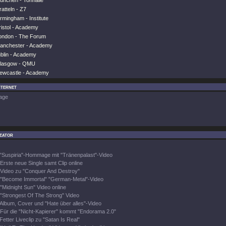
ünchen - Tonhalle
atteln - Z7
rmingham - Institute
ristol - Academy
ondon - The Forum
Manchester - Academy
ublin - Academy
Glasgow - QMU
ewcastle - Academy
nternet
age
eator
"Suspiria"-Hommage mit "Tränenpalast"-Video
Erste neue Single samt Clip online
Video zu "Conquer And Destroy"
"Become Immortal" "German-Metal"-Video
"Midnight Sun" Video online
"Strongest Of The Strong" Video
Album, Cover und "Hate über alles"-Video
Für die "Nicht-Kapierer" kommt "Endorama 2.0"
Fetter Liveclip zu "Satan Is Real"