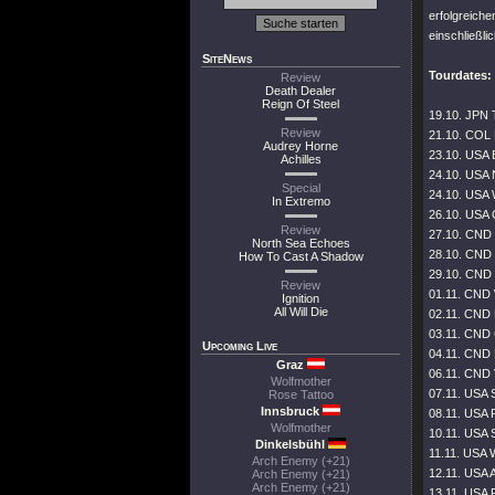
erfolgreich
einschließl
SiteNews
Tourdates:
Review
Death Dealer
Reign Of Steel
19.10. JPN 
Review
21.10. COL 
Audrey Horne
23.10. USA 
Achilles
24.10. USA 
Special
24.10. USA 
In Extremo
26.10. USA C
Review
27.10. CND 
North Sea Echoes
28.10. CND 
How To Cast A Shadow
29.10. CND 
Review
01.11. CND 
Ignition
All Will Die
02.11. CND 
03.11. CND 
Upcoming Live
04.11. CND 
Graz
06.11. CND 
Wolfmother
07.11. USA S
Rose Tattoo
Innsbruck
08.11. USA 
Wolfmother
10.11. USA 
Dinkelsbühl
11.11. USA 
Arch Enemy (+21)
12.11. USA 
Arch Enemy (+21)
Arch Enemy (+21)
13.11. USA 