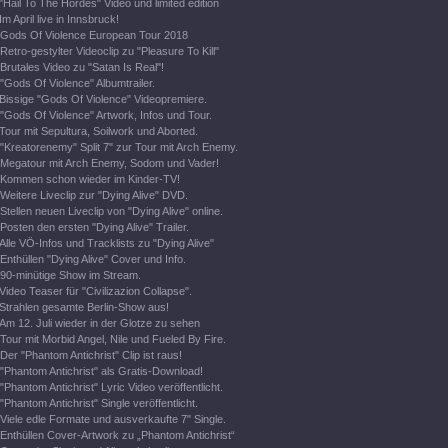
"Hail To The Hordes" Video und limited edition
Im April live in Innsbruck!
Gods Of Violence European Tour 2018
Retro-gestylter Videoclip zu "Pleasure To Kill"
Brutales Video zu "Satan Is Real"!
"Gods Of Violence" Albumtrailer.
Bissige "Gods Of Violence" Videopremiere.
"Gods Of Violence" Artwork, Infos und Tour.
Tour mit Sepultura, Soilwork und Aborted.
"Kreatorenemy" Split 7" zur Tour mit Arch Enemy.
Megatour mit Arch Enemy, Sodom und Vader!
Kommen schon wieder im Kinder-TV!
Weitere Liveclip zur "Dying Alive" DVD.
Stellen neuen Liveclip von "Dying Alive" online.
Posten den ersten "Dying Alive" Trailer.
Alle VÖ-Infos und Tracklists zu "Dying Alive"
Enthüllen "Dying Alive" Cover und Info.
90-minütige Show im Stream.
Video Teaser für "Civilizazion Collapse".
Strahlen gesamte Berlin-Show aus!
Am 12. Juli wieder in der Glotze zu sehen
Tour mit Morbid Angel, Nile und Fueled By Fire.
Der "Phantom Antichrist" Clip ist raus!
"Phantom Antichrist" als Gratis-Download!
"Phantom Antichrist" Lyric Video veröffentlicht.
"Phantom Antichrist" Single veröffentlicht.
Viele edle Formate und ausverkaufte 7" Single.
Enthüllen Cover-Artwork zu „Phantom Antichrist“