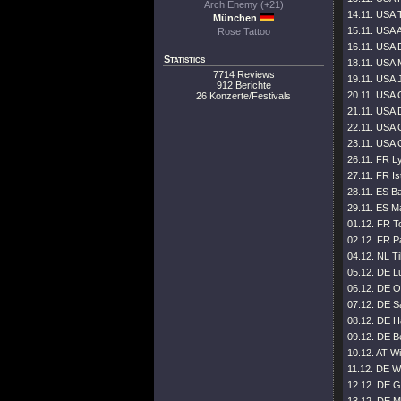
Arch Enemy (+21)
14.11. USA 
München
15.11. USA 
Rose Tattoo
16.11. USA 
Statistics
18.11. USA M
7714 Reviews
19.11. USA J
912 Berichte
20.11. USA 
26 Konzerte/Festivals
21.11. USA D
22.11. USA C
23.11. USA 
26.11. FR L
27.11. FR Is
28.11. ES B
29.11. ES Ma
01.12. FR To
02.12. FR Pa
04.12. NL Ti
05.12. DE L
06.12. DE O
07.12. DE S
08.12. DE 
09.12. DE Be
10.12. AT W
11.12. DE W
12.12. DE Ge