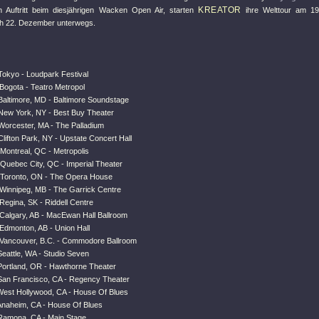
KREATOR
en Auftritt beim diesjährigen Wacken Open Air, starten
ihre Welttour am 19
ich 22. Dezember unterwegs.
Tokyo - Loudpark Festival
Bogota - Teatro Metropol
Baltimore, MD - Baltimore Soundstage
New York, NY - Best Buy Theater
Worcester, MA - The Palladium
lifton Park, NY - Upstate Concert Hall
Montreal, QC - Metropolis
Quebec City, QC - Imperial Theater
Toronto, ON - The Opera House
Winnipeg, MB - The Garrick Centre
Regina, SK - Riddell Centre
Calgary, AB - MacEwan Hall Ballroom
Edmonton, AB - Union Hall
Vancouver, B.C. - Commodore Ballroom
eattle, WA - Studio Seven
Portland, OR - Hawthorne Theater
San Francisco, CA - Regency Theater
West Hollywood, CA - House Of Blues
Anaheim, CA - House Of Blues
Ramona, CA - Main Stage