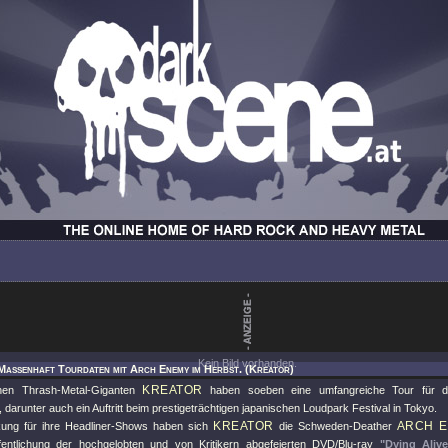
Kein Bild vorhanden.
Massenhaft Tourdaten mit Arch Enemy im Herbst. (Kreator)
KREATOR
hen Thrash-Metal-Giganten
haben soeben eine umfangreiche Tour für 
 darunter auch ein Auftritt beim prestigeträchtigen japanischen Loudpark Festival in Tokyo.
KREATOR
ARCH 
kung für ihre Headliner-Shows haben sich
die Schweden-Deather
entlichung der hochgelobten und von Kritikern abgefeierten DVD/Blu-ray
"Dying Alive