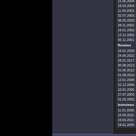
21.05.2004:
18.03.2004:
11.09.2003:
02.07.2003:
06.05.2003:
28.11.2002:
19.01.2002:
13.12.2001:
06.11.2001:
Reviews
16.01.2026:
24.06.2022:
28.01.2017:
30.08.2013:
31.05.2012:
01.08.2010:
12.01.2009:
22.12.2006:
10.01.2005:
27.07.2003:
01.02.2002:
Interviews
11.01.2026:
15.05.2011:
23.04.2011:
18.01.2005: