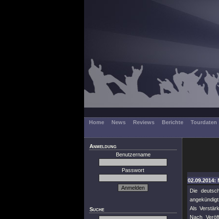
Home
News
Reviews
Berichte
Tourdaten
Anmeldung
Benutzername
Passwort
02.09.2014: 
Die deutsc
angekündigt,
Als Verstär
Suche
Nach Veröff