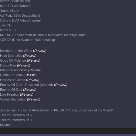
entern Studio im Mai
neue CD ab Oktober
Neues Album
Auf Platz 59 in Deutschland
CD und DVD Artwork online
Live CD
Metal in TV
KREATOR nicht mehr bei den X-Mas Metal Meetings dabei
KREATOR für Wacken 2002 bestätigt
Krushers of the World
(
Review
)
Hate über alles
(
Review
)
Gods Of Violence
(
Review
)
Dying Alive
(
Review
)
Phantom Antichrist
(
Review
)
Coma Of Souls
(
Classic
)
Hordes of Chaos
(
Review
)
Enemy Of God - Revisited (cd+dvd)
(
Review
)
Enemy Of God
(
Review
)
Live Kreation
(
Review
)
Violent Revolution
(
Review
)
Stoizismus, Thrash & Abrissbirnen – KREATOR über „Krushers of the World“
Kreator Interview Pt. 2
Kreator Interview Pt. 1
Kreator