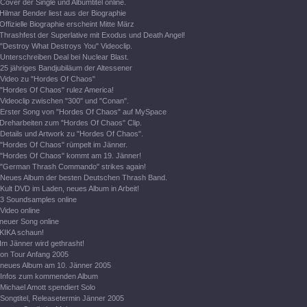
Cover der Single und Albumtitel online.
Hilmar Bender liest aus der Biographie
Offizielle Biographie erscheint Mitte März
Thrashfest der Superlative mit Exodus und Death Angel!
"Destroy What Destroys You" Videoclip.
Unterschreiben Deal bei Nuclear Blast.
25 jähriges Bandjubiläum der Altessener
Video zu "Hordes Of Chaos"
"Hordes Of Chaos" rulez America!
Videoclip zwischen "300" und "Conan".
Erster Song von "Hordes Of Chaos" auf MySpace
Dreharbeiten zum "Hordes Of Chaos" Clip.
Details und Artwork zu "Hordes Of Chaos".
"Hordes Of Chaos" rümpelt im Jänner.
"Hordes Of Chaos" kommt am 19. Jänner!
"German Thrash Commando" strikes again!
Neues Album der besten Deutschen Thrash Band.
Kult DVD im Laden, neues Album in Arbeit!
3 Soundsamples online
Video online
neuer Song online
KIKA schaun!
Im Jänner wird gethrasht!
on Tour Anfang 2005
neues Album am 10. Jänner 2005
Infos zum kommenden Album
Michael Amott spendiert Solo
Songtitel, Releasetermin Jänner 2005