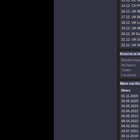
13.12. DE M
14.12. CH Pr
16.12. UK Bi
17.12. UK B
18.12. UK L
19.12. UK 
20.12. IR D
21.12. UK 
22.12. UK N
Kreator im I
Bandhomep
MySpace
Twitter
Facebook
Mehr von Kr
News
01.11.2025:
26.09.2025:
26.05.2023:
10.06.2022:
06.05.2022:
08.04.2022:
04.02.2022:
24.07.2021:
30.11.2019: