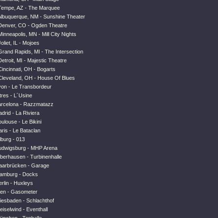
Tempe, AZ - The Marquee
Albuquerque, NM - Sunshine Theater
Denver, CO - Ogden Theatre
inneapolis, MN - Mill City Nights
oliet, IL - Mojoes
Grand Rapids, MI - The Intersection
etroit, MI - Majestic Theatre
incinnati, OH - Bogarts
Cleveland, OH - House Of Blues
yon - Le Transbordeur
tres - L´Usine
arcelona - Razzmatazz
drid - La Riviera
ulouse - Le Bikini
ris - Le Bataclan
lburg - 013
udwigsburg - MHP Arena
berhausen - Turbinenhalle
aarbrücken - Garage
Hamburg - Docks
rlin - Huxleys
ien - Gasometer
iesbaden - Schlachthof
iselwind - Eventhall