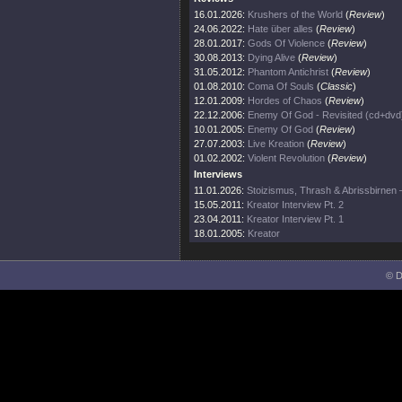
16.01.2026:
Krushers of the World
(
Review
)
24.06.2022:
Hate über alles
(
Review
)
28.01.2017:
Gods Of Violence
(
Review
)
30.08.2013:
Dying Alive
(
Review
)
31.05.2012:
Phantom Antichrist
(
Review
)
01.08.2010:
Coma Of Souls
(
Classic
)
12.01.2009:
Hordes of Chaos
(
Review
)
22.12.2006:
Enemy Of God - Revisited (cd+dvd
10.01.2005:
Enemy Of God
(
Review
)
27.07.2003:
Live Kreation
(
Review
)
01.02.2002:
Violent Revolution
(
Review
)
Interviews
11.01.2026:
Stoizismus, Thrash & Abrissbirnen
15.05.2011:
Kreator Interview Pt. 2
23.04.2011:
Kreator Interview Pt. 1
18.01.2005:
Kreator
© D