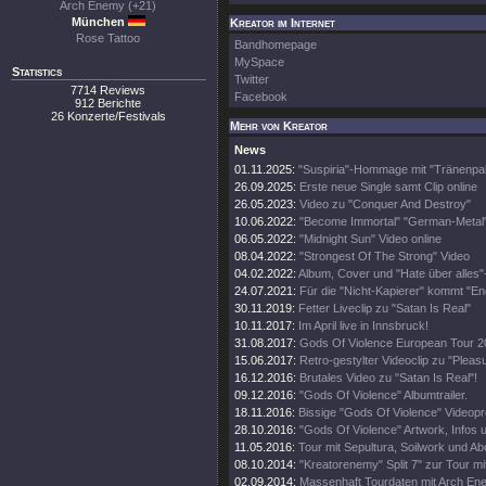
Arch Enemy (+21)
München
Kreator im Internet
Rose Tattoo
Bandhomepage
MySpace
Statistics
Twitter
7714 Reviews
Facebook
912 Berichte
26 Konzerte/Festivals
Mehr von Kreator
News
01.11.2025:
"Suspiria"-Hommage mit "Tränenpal
26.09.2025:
Erste neue Single samt Clip online
26.05.2023:
Video zu "Conquer And Destroy"
10.06.2022:
"Become Immortal" "German-Metal
06.05.2022:
"Midnight Sun" Video online
08.04.2022:
"Strongest Of The Strong" Video
04.02.2022:
Album, Cover und "Hate über alles"
24.07.2021:
Für die "Nicht-Kapierer" kommt "E
30.11.2019:
Fetter Liveclip zu "Satan Is Real"
10.11.2017:
Im April live in Innsbruck!
31.08.2017:
Gods Of Violence European Tour 2
15.06.2017:
Retro-gestylter Videoclip zu "Pleasu
16.12.2016:
Brutales Video zu "Satan Is Real"!
09.12.2016:
"Gods Of Violence" Albumtrailer.
18.11.2016:
Bissige "Gods Of Violence" Videopr
28.10.2016:
"Gods Of Violence" Artwork, Infos 
11.05.2016:
Tour mit Sepultura, Soilwork und Ab
08.10.2014:
"Kreatorenemy" Split 7" zur Tour m
02.09.2014:
Massenhaft Tourdaten mit Arch En