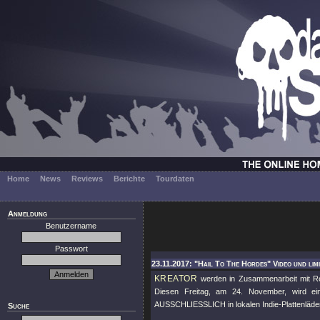
Home
News
Reviews
Berichte
Tourdaten
Anmeldung
Benutzername
Passwort
23.11.2017: "Hail To The Hordes" Video und limi
KREATOR
werden in Zusammenarbeit mit Rec
Diesen Freitag, am 24. November, wird eine
AUSSCHLIESSLICH in lokalen Indie-Plattenläden 
Suche