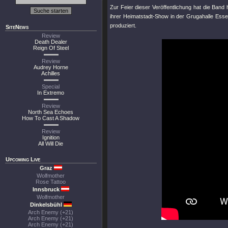
Zur Feier dieser Veröffentlichung hat die Band
ihrer Heimatstadt-Show in der Grugahalle Esse
produziert.
SiteNews
Review
Death Dealer
Reign Of Steel
Review
Audrey Horne
Achilles
Special
In Extremo
Review
North Sea Echoes
How To Cast A Shadow
Review
Ignition
All Will Die
Upcoming Live
Graz
Wolfmother
Rose Tattoo
Innsbruck
Wolfmother
Dinkelsbühl
Arch Enemy (+21)
Arch Enemy (+21)
Arch Enemy (+21)