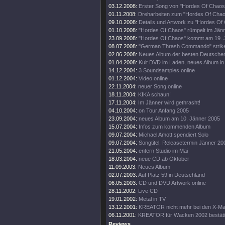
03.12.2008:
Erster Song von "Hordes Of Chao
01.11.2008:
Dreharbeiten zum "Hordes Of Chaos
09.10.2008:
Details und Artwork zu "Hordes Of
01.10.2008:
"Hordes Of Chaos" rümpelt im Jänn
23.09.2008:
"Hordes Of Chaos" kommt am 19. 
08.07.2008:
"German Thrash Commando" strike
02.06.2008:
Neues Album der besten Deutsche
01.04.2008:
Kult DVD im Laden, neues Album in 
14.12.2004:
3 Soundsamples online
01.12.2004:
Video online
22.11.2004:
neuer Song online
18.11.2004:
KIKA schaun!
17.11.2004:
Im Jänner wird gethrasht!
04.10.2004:
on Tour Anfang 2005
23.09.2004:
neues Album am 10. Jänner 2005
15.07.2004:
Infos zum kommenden Album
09.07.2004:
Michael Amott spendiert Solo
09.07.2004:
Songtitel, Releasetermin Jänner 20
21.05.2004:
entern Studio im Mai
18.03.2004:
neue CD ab Oktober
11.09.2003:
Neues Album
02.07.2003:
Auf Platz 59 in Deutschland
06.05.2003:
CD und DVD Artwork online
28.11.2002:
Live CD
19.01.2002:
Metal in TV
13.12.2001:
KREATOR nicht mehr bei den X-Mas
06.11.2001:
KREATOR für Wacken 2002 bestäti
Reviews