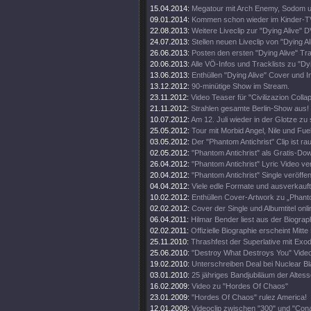
15.04.2014:
Megatour mit Arch Enemy, Sodom u
09.01.2014:
Kommen schon wieder im Kinder-T
22.08.2013:
Weitere Liveclip zur "Dying Alive" 
24.07.2013:
Stellen neuen Liveclip von "Dying Ali
26.06.2013:
Posten den ersten "Dying Alive" Trai
20.06.2013:
Alle VÖ-Infos und Tracklists zu "Dyi
13.06.2013:
Enthüllen "Dying Alive" Cover und In
13.12.2012:
90-minütige Show im Stream.
23.11.2012:
Video Teaser für "Civilizazion Colla
21.11.2012:
Strahlen gesamte Berlin-Show aus!
10.07.2012:
Am 12. Juli wieder in der Glotze zu
25.05.2012:
Tour mit Morbid Angel, Nile und Fue
03.05.2012:
Der "Phantom Antichrist" Clip ist ra
02.05.2012:
"Phantom Antichrist" als Gratis-Do
26.04.2012:
"Phantom Antichrist" Lyric Video verö
20.04.2012:
"Phantom Antichrist" Single veröffent
04.04.2012:
Viele edle Formate und ausverkaufte
10.02.2012:
Enthüllen Cover-Artwork zu „Phanto
02.02.2012:
Cover der Single und Albumtitel onli
06.04.2011:
Hilmar Bender liest aus der Biograp
02.02.2011:
Offizielle Biographie erscheint Mitt
25.11.2010:
Thrashfest der Superlative mit Exo
25.06.2010:
"Destroy What Destroys You" Video
19.02.2010:
Unterschreiben Deal bei Nuclear Bl
03.01.2010:
25 jähriges Bandjubiläum der Altes
16.02.2009:
Video zu "Hordes Of Chaos"
23.01.2009:
"Hordes Of Chaos" rulez America!
12.01.2009:
Videoclip zwischen "300" und "Con