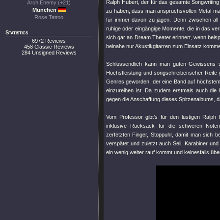
Ralph Hubert, der für das gesamte Songwriting v
Arch Enemy (+21)
München
zu haben, dass man anspruchsvollen Metal mac
Rose Tattoo
für immer davon zu jagen. Denn zwischen all
ruhige oder eingängige Momente, die in das ve
Statistics
sich gar an Dream Theater erinnert, wenn beis
6972 Reviews
beinahe nur Akustikgitarren zum Einsatz komm
458 Classic Reviews
284 Unsigned Reviews
Schlussendlich kann man guten Gewissens
Höchstleistung und songschreiberischer Reife 
Genres geworden, der eine Band auf höchstem N
einzureihen ist. Da zudem erstmals auch die Pr
gegen die Anschaffung dieses Spitzenalbums, d
Vom Professor gibt’s für den lustigen Ralph
inklusive Rucksack für die schweren Notenbü
zerfetzten Finger, Stoppuhr, damit man sich b
verspätet und zuletzt auch Seil, Karabiner un
ein wenig weiter rauf kommt und keinesfalls übe