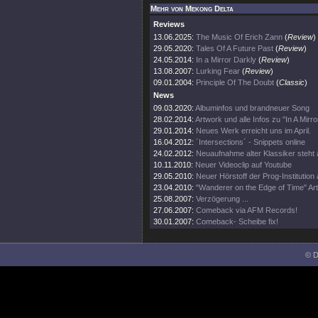
Mehr von Mekong Delta
Reviews
13.06.2025:
The Music Of Erich Zann
(
Review
)
29.05.2020:
Tales Of A Future Past
(
Review
)
24.05.2014:
In a Mirror Darkly
(
Review
)
13.08.2007:
Lurking Fear
(
Review
)
09.01.2004:
Principle Of The Doubt
(
Classic
)
News
09.03.2020:
Albuminfos und brandneuer Song
28.02.2014:
Artwork und alle Infos zu "In A Mirro
29.01.2014:
Neues Werk erreicht uns im April.
16.04.2012:
´Intersections´ - Snippets online
24.02.2012:
Neuaufnahme alter Klassiker steht 
10.11.2010:
Neuer Videoclip auf Youtube
29.05.2010:
Neuer Hörstoff der Prog-Institutio
23.04.2010:
"Wanderer on the Edge of Time" Ar
25.08.2007:
Verzögerung ...
27.06.2007:
Comeback via AFM Records!
30.01.2007:
Comeback- Scheibe fix!
© D