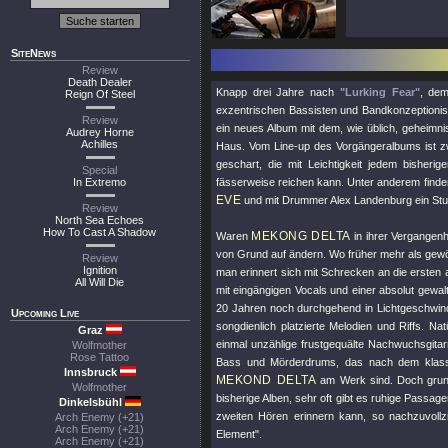
SiteNews
Review
Death Dealer
Knapp drei Jahre nach
"Lurking Fear"
, dem
Reign Of Steel
exzentrischen Bassisten und Bandkonzeptioni
Review
ein neues Album mit dem, wie üblich, geheimn
Audrey Horne
Achilles
Haus. Vom Line-up des Vorgängeralbums ist z
geschart, die mit Leichtigkeit jedem bisher
Special
In Extremo
fässerweise reichen kann. Unter anderem finde
EVE
und mit Drummer Alex Landenburg ein Stud
Review
North Sea Echoes
How To Cast A Shadow
MEKONG DELTA
Waren
in ihrer Vergangenh
von Grund auf ändern. Wo früher mehr als gew
Review
Ignition
man erinnert sich mit Schrecken an die ersten 
All Will Die
mit eingängigen Vocals und einer absolut gewal
20 Jahren noch durchgehend in Lichtgeschwindi
Upcoming Live
songdienlich platzierte Melodien und Riffs. N
Graz
einmal unzählige frustgequälte Nachwuchsgitar
Wolfmother
Rose Tattoo
Bass und Mörderdrums, das nach dem klassisc
Innsbruck
MEKOND DELTA
am Werk sind. Doch grund
Wolfmother
bisherige Alben, sehr oft gibt es ruhige Pass
Dinkelsbühl
zweiten Hören erinnern kann, so nachzuvollz
Arch Enemy (+21)
Arch Enemy (+21)
Element"
.
Arch Enemy (+21)