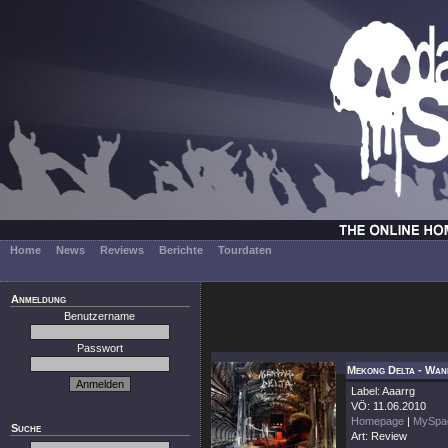
Home
News
Reviews
Berichte
Tourdaten
Anmeldung
Benutzername
Passwort
Mekong Delta - Wan
Label: Aaarrg
VÖ: 11.06.2010
Homepage
|
MySpa
Suche
Art: Review