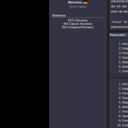
unkommerzie
München
der ich hie
Rose Tattoo
mehr als deu
Statistics
6971 Reviews
"Haarp"
ist
458 Classic Reviews
während ihr
284 Unsigned Reviews
Trackliste
Intr
Kni
Hys
Sup
Map
Butt
Invi
Intr
Kni
Hys
Sup
Map
Butt
Hoo
Apo
Fee
Invi