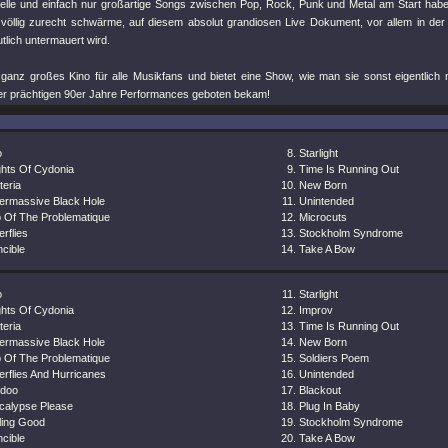
lle und einfach nur großartige Songs zwischen Pop, Rock, Punk und Metal am Start hab
r völlig zurecht schwärme, auf diesem absolut grandiosen Live Dokument, vor allem in der
tlich untermauert wird.
 ganz großes Kino für alle Musikfans und bietet eine Show, wie man sie sonst eigentlich
er prächtigen 90er Jahre Performances geboten bekam!
o
Starlight
ghts Of Cydonia
Time Is Running Out
teria
New Born
ermassive Black Hole
Unintended
 Of The Problematique
Microcuts
erflies
Stockholm Syndrome
ncible
Take A Bow
o
Starlight
ghts Of Cydonia
Improv
teria
Time Is Running Out
ermassive Black Hole
New Born
 Of The Problematique
Soldiers Poem
erflies And Hurricanes
Unintended
doo
Blackout
calypse Please
Plug In Baby
ling Good
Stockholm Syndrome
ncible
Take A Bow