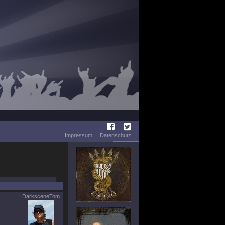
Impressum
Datenschutz
DarksceneTom