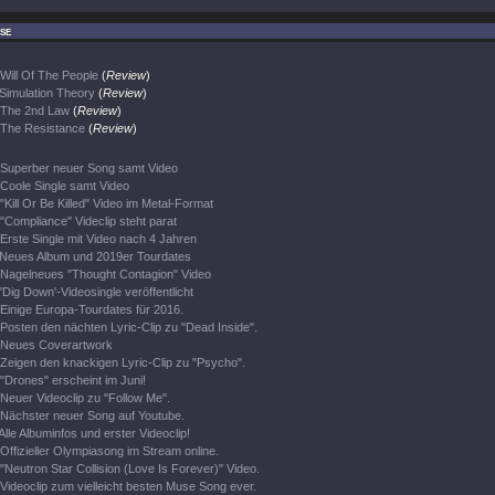
se
Will Of The People
(
Review
)
Simulation Theory
(
Review
)
The 2nd Law
(
Review
)
The Resistance
(
Review
)
Superber neuer Song samt Video
Coole Single samt Video
"Kill Or Be Killed" Video im Metal-Format
"Compliance" Videclip steht parat
Erste Single mit Video nach 4 Jahren
Neues Album und 2019er Tourdates
Nagelneues "Thought Contagion" Video
'Dig Down'-Videosingle veröffentlicht
Einige Europa-Tourdates für 2016.
Posten den nächten Lyric-Clip zu "Dead Inside".
Neues Coverartwork
Zeigen den knackigen Lyric-Clip zu "Psycho".
"Drones" erscheint im Juni!
Neuer Videoclip zu "Follow Me".
Nächster neuer Song auf Youtube.
Alle Albuminfos und erster Videoclip!
Offizieller Olympiasong im Stream online.
"Neutron Star Collision (Love Is Forever)" Video.
Videoclip zum vielleicht besten Muse Song ever.