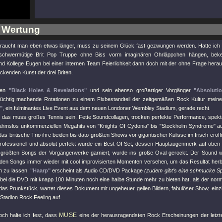
 Wertung
raucht man eben etwas länger, muss zu seinem Glück fast gezwungen werden. Hatte ich
schwermütige Brit Pop Truppe ohne Biss vorm imaginären Ohrläppchen hängen, bek
nd Kollege Eugen bei einer internen Team Feierlichkeit dann doch mit der ohne Frage herau
ckenden Kunst der drei Briten.
ren
"Black Holes & Revelations"
und sein ebenso großartiger Vorgänger
"Absoluti
süchtig machende Rotationen zu einem Fixbestandteil der zeitgemäßen Rock Kultur meine
"
, ein fulminantes Live Event aus dem neuen Londoner Wembley Stadium, gerade recht.
, das muss großes Tennis sein. Fette Soundcollagen, trocken perfekte Performance, spek
nahmslos unkommerziellen Megahits von
"Knights Of Cydonia"
bis
"Stockholm Syndrome"
au
 das britische Trio ihre beiden bis dato größten Shows vor gigantischer Kulisse im frisch erö
rofessionell und absolut perfekt wurde ein Best Of Set, dessen Hauptaugenmerk auf oben
 größten Songs der Vorgängerwerke garniert, wurde ins große Oval gerockt. Der Sound wa
nden Songs immer wieder mit cool improvisierten Momenten versehen, um das Resultat herber
en zu lassen.
"Haarp"
erscheint als Audio CD/DVD Package
(zudem gibt’s eine schmucke Spe
bei die DVD mit knapp 100 Minuten noch eine halbe Stunde mehr zu bieten hat, als der norm
 das Prunkstück, wartet dieses Dokument mit ungeheuer geilen Bildern, fabulöser Show, einz
Stadion Rock Feeling auf.
MUSE
och halte ich fest, dass
eine der herausragendsten Rock Erscheinungen der letzten 