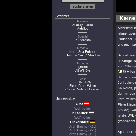
SiteNews
Keine
Review
Audrey Horne
Manchmal b
Achilles
lahme über
Special
Professor u
In Extremo
und auch pa
Review
North Sea Echoes
How To Cast A Shadow
Schnell wa
unzählige, 
Review
kam
"Haarp
Ignition
All Will Die
MUSE
live
die zu aus
Live
21.07.2026
Juni spielte
Bleed From Within
Souverän, p
Conrad Sohm, Dornbirn
der mit den
Upcoming Live
vorn treibe
Graz
Platte kling
Wolfmother
Of Part)
, wo
Innsbruck
ist die DVD
Wolfmother
grandiosem 
Dinkelsbühl
Arch Enemy (+21)
Arch Enemy (+21)
Spät aber d
Arch Enemy (+21)