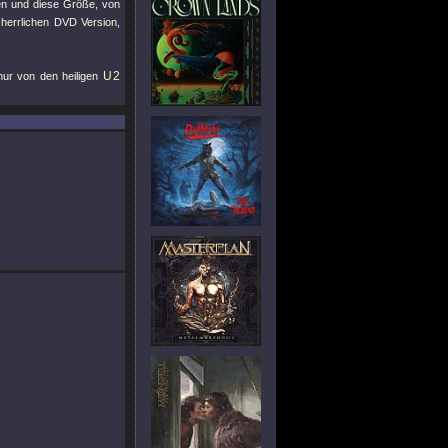
en und diese Größe, von
 herrlichen DVD Version,
U2
 nur von den heiligen