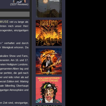
(3237 Reviews)
MUSE
viel zu lange als
ehrten mich unser Herr
sragenden, einzigartigen
on"
verhaftet und durch
r Wenigkeit erkoren. Da
takuläre Show und Fans,
srasten. Am 16. und 17.
ffneten Heiligtum Londons.
 genannten Alben lag und
r perfekt, die geil nach
 und teils roher als auf
cial Edition inkl. Making
ale Silberling. Überhaupt
igartiger Atmosphäre und
Zeit sind, einzigartige,