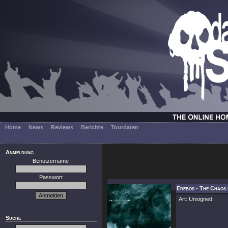
Home
News
Reviews
Berichte
Tourdaten
Anmeldung
Benutzername
Passwort
Erebos - The Chaos
Art: Unsigned
Suche