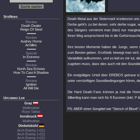
SiteNews
Death Metal aus der Steiermark kredenzen uns 
Review
Derbe geht’s zu bei denen, sehr derbe sogar,
Death Dealer
Reign Of Steel
des Sängers vernimmt man (fast) nur marginal 
Ihren Weg ansprechend bis in die Gehörmusche
Review
Audrey Horne
Achilles
Ihre besten Momente haben die Jungs, wenn s
zum Besten geben. Großteils bewegt man sich ab
Special
In Extremo
Variabilität aufkommen, und so leid es mir tut, 
zugeben muss, dass dies auch mit den Soundd
Review
North Sea Echoes
How To Cast A Shadow
Ein endgültiges Urteil über EREBOS getraue ich 
Review
unter vernünftigen Soundbedingungen hören, d
Ignition
All Will Die
Die Hard Death Fans können ja mal die Homep
Silberling kann man sich für 8 Euronen (inkl. P &
Upcoming Live
Graz
Wolfmother
PS: ABER einen Songtitel wie "Stench of Blood" 
Rose Tattoo
Innsbruck
Wolfmother
Dinkelsbühl
Arch Enemy (+21)
Arch Enemy (+21)
Arch Enemy (+21)