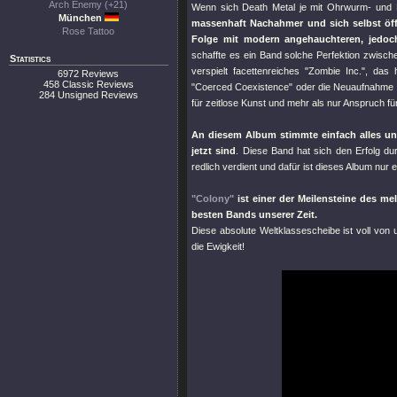
Arch Enemy (+21)
Wenn sich Death Metal je mit Ohrwurm- und H
München
massenhaft Nachahmer und sich selbst öff
Rose Tattoo
Folge mit modern angehauchteren, jedoch
schaffte es ein Band solche Perfektion zwisch
Statistics
verspielt facettenreiches
"Zombie Inc."
, das 
6972 Reviews
458 Classic Reviews
"Coerced Coexistence"
oder die Neuaufnahme
284 Unsigned Reviews
für zeitlose Kunst und mehr als nur Anspruch für
An diesem Album stimmte einfach alles u
jetzt sind
. Diese Band hat sich den Erfolg d
redlich verdient und dafür ist dieses Album nur 
"Colony"
ist einer der Meilensteine des me
besten Bands unserer Zeit.
Diese absolute Weltklassescheibe ist voll von 
die Ewigkeit!