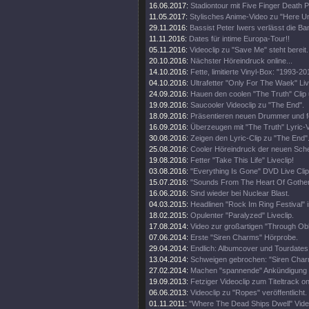
16.06.2017:
Stadiontour mit Five Finger Death 
11.05.2017:
Stylisches Anime-Video zu "Here Un
29.11.2016:
Bassist Peter Iwers verlässt die Ba
11.11.2016:
Dates für intime Europa-Tour!!
05.11.2016:
Videoclip zu "Save Me" steht bereit.
20.10.2016:
Nächster Höreindruck online...
14.10.2016:
Fette, limitierte Vinyl-Box: "1993-20
04.10.2016:
Ultrafetter "Only For The Waek" Liv
24.09.2016:
Hauen den coolen "The Truth" Clip 
19.09.2016:
Saucooler Videoclip zu "The End".
18.09.2016:
Präsentieren neuen Drummer und fe
16.09.2016:
Überzeugen mit "The Truth" Lyric-V
30.08.2016:
Zeigen den Lyric-Clip zu "The End"
25.08.2016:
Cooler Höreindruck der neuen Sche
19.08.2016:
Fetter "Take This Life" Liveclip!
03.08.2016:
"Everything Is Gone" DVD Live Clip 
15.07.2016:
"Sounds From The Heart Of Gothenb
16.06.2016:
Sind wieder bei Nuclear Blast.
04.03.2015:
Headlinen "Rock Im Ring Festival" 
18.02.2015:
Opulenter "Paralyzed" Liveclip.
17.08.2014:
Video zur großartigen "Through Obli
07.06.2014:
Erste "Siren Charms" Hörprobe.
29.04.2014:
Endlich: Albumcover und Tourdates
13.04.2014:
Schweigen gebrochen: "Siren Char
27.02.2014:
Machen "spannende" Ankündigung 
19.09.2013:
Fetziger Videoclip zum Titeltrack on
06.06.2013:
Videoclip zu "Ropes" veröffentlicht.
01.11.2011:
"Where The Dead Ships Dwell" Video