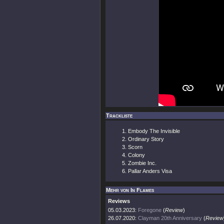
Trackliste
Embody The Invisible
Ordinary Story
Scorn
Colony
Zombie Inc.
Pallar Anders Visa
Mehr von In Flames
Reviews
05.03.2023:
Foregone
(
Review
)
26.07.2020:
Clayman 20th Anniversary
(
Review