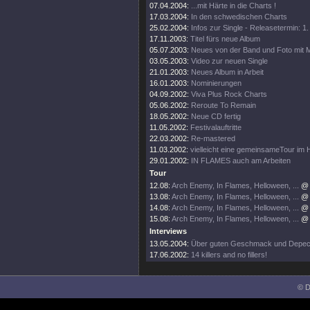
07.04.2004:
...mit Härte in die Charts !
17.03.2004:
In den schwedischen Charts
25.02.2004:
Infos zur Single - Releasetermin: 1
17.11.2003:
Titel fürs neue Album
05.07.2003:
Neues von der Band und Foto mit
03.05.2003:
Video zur neuen Single
21.01.2003:
Neues Album in Arbeit
16.01.2003:
Nominierungen
04.09.2002:
Viva Plus Rock Charts
05.06.2002:
Reroute To Remain
18.05.2002:
Neue CD fertig
11.05.2002:
Festivalauftritte
22.03.2002:
Re-mastered
11.03.2002:
vielleicht eine gemeinsameTour im 
29.01.2002:
IN FLAMES auch am Arbeiten
Tour
12.08:
Arch Enemy, In Flames, Helloween, ...
@ 
13.08:
Arch Enemy, In Flames, Helloween, ...
@ 
14.08:
Arch Enemy, In Flames, Helloween, ...
@ 
15.08:
Arch Enemy, In Flames, Helloween, ...
@ 
Interviews
13.05.2004:
Über guten Geschmack und Depe
17.06.2002:
14 killers and no fillers!
© D