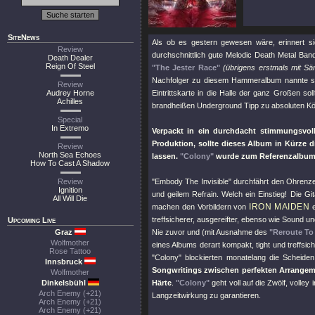
SiteNews
Als ob es gestern gewesen wäre, erinnert s
Review
durchschnittlich gute Melodic Death Metal Ba
Death Dealer
Reign Of Steel
"The Jester Race"
(übrigens erstmals mit S
Nachfolger zu diesem Hammeralbum nannte 
Review
Audrey Horne
Eintrittskarte in die Halle der ganz Großen so
Achilles
brandheißen Underground Tipp zu absoluten K
Special
In Extremo
Verpackt in ein durchdacht stimmungsvoll
Produktion, sollte dieses Album in Kürze 
Review
North Sea Echoes
lassen.
"Colony"
wurde zum Referenzalbum 
How To Cast A Shadow
Review
"Embody The Invisible"
durchfährt den Ohrenze
Ignition
und geilem Refrain. Welch ein Einstieg! Die G
All Will Die
IRON MAIDEN
machen den Vorbildern von
e
treffsicherer, ausgereifter, ebenso wie Sound u
Upcoming Live
Graz
Nie zuvor und (mit Ausnahme des
"Reroute To
Wolfmother
eines Albums derart kompakt, tight und treffsic
Rose Tattoo
"Colony"
blockierten monatelang die Scheiden
Innsbruck
Songwritings zwischen perfekten Arrangeme
Wolfmother
Dinkelsbühl
Härte
.
"Colony"
geht voll auf die Zwölf, volle
Arch Enemy (+21)
Langzeitwirkung zu garantieren.
Arch Enemy (+21)
Arch Enemy (+21)