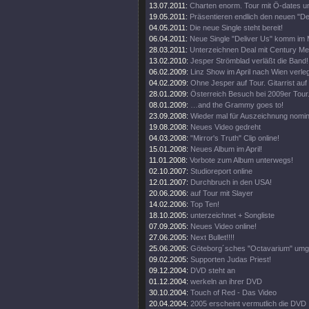
13.07.2011:
Charten enorm. Tour mit Ö-dates u
19.05.2011:
Präsentieren endlich den neuen "Del
04.05.2011:
Die neue Single steht bereit!
06.04.2011:
Neue Single "Deliver Us" komm im 
28.03.2011:
Unterzeichnen Deal mit Century Me
13.02.2010:
Jesper Strömblad verläßt die Band!
06.02.2009:
Linz Show im April nach Wien verleg
04.02.2009:
Ohne Jesper auf Tour. Gitarrist auf
28.01.2009:
Österreich Besuch bei 2009er Tour
08.01.2009:
…and the Grammy goes to!
23.09.2008:
Wieder mal für Auszeichnung nomini
19.08.2008:
Neues Video gedreht
04.03.2008:
"Mirror's Truth" Clip online!
15.01.2008:
Neues Album im April!
11.01.2008:
Vorbote zum Album unterwegs!
02.10.2007:
Studioreport online
12.01.2007:
Durchbruch in den USA!
20.06.2006:
auf Tour mit Slayer
14.02.2006:
Top Ten!
18.10.2005:
unterzeichnet + Songliste
07.09.2005:
Neues Video online!
27.06.2005:
Next Bullet!!!!
25.06.2005:
Göteborg´sches "Octavarium" umg
09.02.2005:
Supporten Judas Priest!
09.12.2004:
DVD steht an
01.12.2004:
werkeln an ihrer DVD
30.10.2004:
Touch of Red - Das Video
20.04.2004:
2005 erscheint vermutlich die DVD