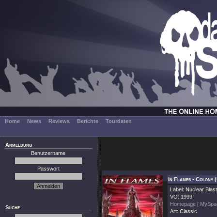
Home
News
Reviews
Berichte
Tourdaten
Anmeldung
Benutzername
Passwort
In Flames - Colony 
Label: Nuclear Blast
VÖ: 1999
Homepage
|
MySpa
Suche
Art: Classic