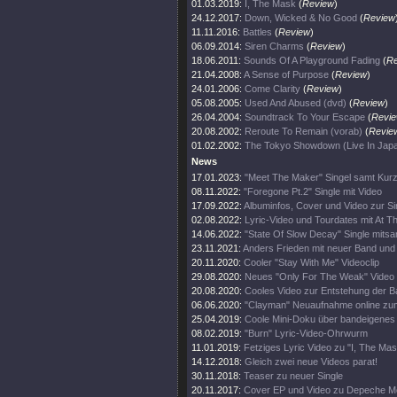
01.03.2019:
I, The Mask
(
Review
)
24.12.2017:
Down, Wicked & No Good
(
Review
11.11.2016:
Battles
(
Review
)
06.09.2014:
Siren Charms
(
Review
)
18.06.2011:
Sounds Of A Playground Fading
(
Re
21.04.2008:
A Sense of Purpose
(
Review
)
24.01.2006:
Come Clarity
(
Review
)
05.08.2005:
Used And Abused (dvd)
(
Review
)
26.04.2004:
Soundtrack To Your Escape
(
Revi
20.08.2002:
Reroute To Remain (vorab)
(
Revie
01.02.2002:
The Tokyo Showdown (Live In Jap
News
17.01.2023:
"Meet The Maker" Singel samt Kurz
08.11.2022:
"Foregone Pt.2" Single mit Video
17.09.2022:
Albuminfos, Cover und Video zur Si
02.08.2022:
Lyric-Video und Tourdates mit At T
14.06.2022:
"State Of Slow Decay" Single mitsa
23.11.2021:
Anders Frieden mit neuer Band und
20.11.2020:
Cooler "Stay With Me" Videoclip
29.08.2020:
Neues "Only For The Weak" Video
20.08.2020:
Cooles Video zur Entstehung der 
06.06.2020:
"Clayman" Neuaufnahme online zu
25.04.2019:
Coole Mini-Doku über bandeigenes 
08.02.2019:
"Burn" Lyric-Video-Ohrwurm
11.01.2019:
Fetziges Lyric Video zu "I, The Ma
14.12.2018:
Gleich zwei neue Videos parat!
30.11.2018:
Teaser zu neuer Single
20.11.2017:
Cover EP und Video zu Depeche M