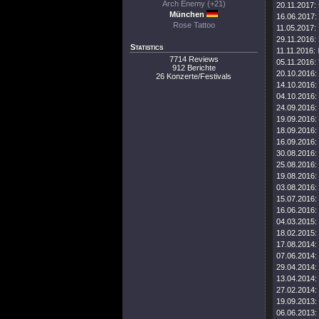
Arch Enemy (+21)
20.11.2017:
München
16.06.2017:
Rose Tattoo
11.05.2017:
29.11.2016:
Statistics
11.11.2016:
7714 Reviews
05.11.2016:
912 Berichte
20.10.2016:
26 Konzerte/Festivals
14.10.2016:
04.10.2016:
24.09.2016:
19.09.2016:
18.09.2016:
16.09.2016:
30.08.2016:
25.08.2016:
19.08.2016:
03.08.2016:
15.07.2016:
16.06.2016:
04.03.2015:
18.02.2015:
17.08.2014:
07.06.2014:
29.04.2014:
13.04.2014:
27.02.2014:
19.09.2013:
06.06.2013: