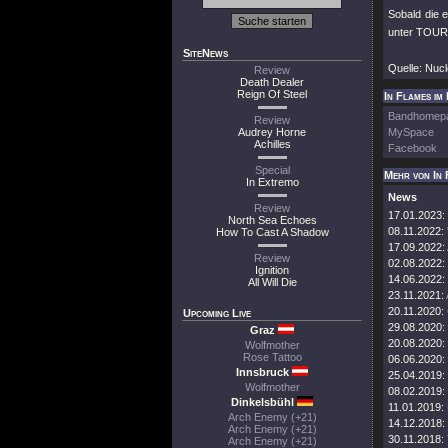
Sobald die e
unter TOUR
SiteNews
Quelle: Nuc
Review
Death Dealer
Reign Of Steel
In Flames im 
Bandhomep
Review
Audrey Horne
MySpace
Achilles
Facebook
Special
Mehr von In 
In Extremo
News
Review
17.01.2023:
North Sea Echoes
08.11.2022:
How To Cast A Shadow
17.09.2022:
Review
02.08.2022:
Ignition
14.06.2022:
All Will Die
23.11.2021:
20.11.2020:
Upcoming Live
29.08.2020:
Graz
20.08.2020:
Wolfmother
Rose Tattoo
06.06.2020:
Innsbruck
25.04.2019:
Wolfmother
08.02.2019:
Dinkelsbühl
11.01.2019:
Arch Enemy (+21)
14.12.2018:
Arch Enemy (+21)
30.11.2018:
Arch Enemy (+21)