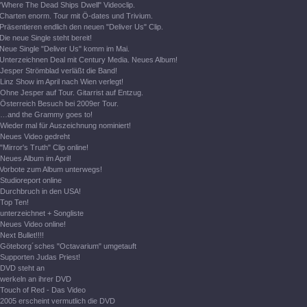
"Where The Dead Ships Dwell" Videoclip.
Charten enorm. Tour mit Ö-dates und Trivium.
Präsentieren endlich den neuen "Deliver Us" Clip.
Die neue Single steht bereit!
Neue Single "Deliver Us" komm im Mai.
Unterzeichnen Deal mit Century Media. Neues Album!
Jesper Strömblad verläßt die Band!
Linz Show im April nach Wien verlegt!
Ohne Jesper auf Tour. Gitarrist auf Entzug.
Österreich Besuch bei 2009er Tour.
…and the Grammy goes to!
Wieder mal für Auszeichnung nominiert!
Neues Video gedreht
"Mirror's Truth" Clip online!
Neues Album im April!
Vorbote zum Album unterwegs!
Studioreport online
Durchbruch in den USA!
Top Ten!
unterzeichnet + Songliste
Neues Video online!
Next Bullet!!!!
Göteborg´sches "Octavarium" umgetauft
Supporten Judas Priest!
DVD steht an
werkeln an ihrer DVD
Touch of Red - Das Video
2005 erscheint vermutlich die DVD