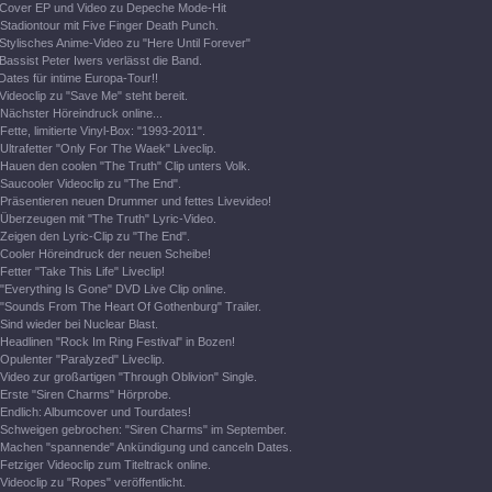
Cover EP und Video zu Depeche Mode-Hit
Stadiontour mit Five Finger Death Punch.
Stylisches Anime-Video zu "Here Until Forever"
Bassist Peter Iwers verlässt die Band.
Dates für intime Europa-Tour!!
Videoclip zu "Save Me" steht bereit.
Nächster Höreindruck online...
Fette, limitierte Vinyl-Box: "1993-2011".
Ultrafetter "Only For The Waek" Liveclip.
Hauen den coolen "The Truth" Clip unters Volk.
Saucooler Videoclip zu "The End".
Präsentieren neuen Drummer und fettes Livevideo!
Überzeugen mit "The Truth" Lyric-Video.
Zeigen den Lyric-Clip zu "The End".
Cooler Höreindruck der neuen Scheibe!
Fetter "Take This Life" Liveclip!
"Everything Is Gone" DVD Live Clip online.
"Sounds From The Heart Of Gothenburg" Trailer.
Sind wieder bei Nuclear Blast.
Headlinen "Rock Im Ring Festival" in Bozen!
Opulenter "Paralyzed" Liveclip.
Video zur großartigen "Through Oblivion" Single.
Erste "Siren Charms" Hörprobe.
Endlich: Albumcover und Tourdates!
Schweigen gebrochen: "Siren Charms" im September.
Machen "spannende" Ankündigung und canceln Dates.
Fetziger Videoclip zum Titeltrack online.
Videoclip zu "Ropes" veröffentlicht.