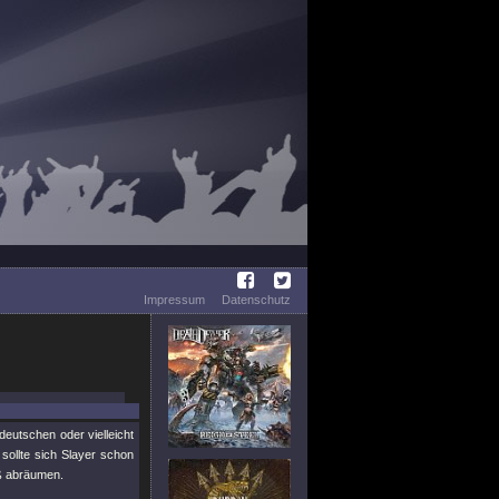
Impressum
Datenschutz
eutschen oder vielleicht
sollte sich Slayer schon
ß abräumen.