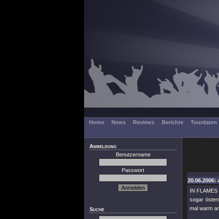
Home
News
Reviews
Berichte
Tourdaten
Anmeldung
Benutzername
Passwort
20.06.2006: 
IN FLAMES w
sogar öster
mal warm an
Suche