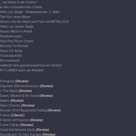
...mit Härte in die Charts !
In den schwedischen Charts
Infos zur Single - Releasetermin: 1. März
Titel fürs neue Album
Neues von der Band und Foto mit METALLICA
Video zur neuen Single
Neues Album in Arbeit
Nominierungen
Viva Plus Rock Charts
Reroute To Remain
Neue CD fertig
Festivalauftritte
Re-mastered
vielleicht eine gemeinsameTour im Herbst!
IN FLAMES auch am Arbeiten
Foregone
(
Review
)
Clayman 20th Anniversary
(
Review
)
I, The Mask
(
Review
)
Down, Wicked & No Good
(
Review
)
Battles
(
Review
)
Siren Charms
(
Review
)
Sounds Of A Playground Fading
(
Review
)
Colony
(
Classic
)
A Sense of Purpose
(
Review
)
Come Clarity
(
Review
)
Used And Abused (dvd)
(
Review
)
Soundtrack To Your Escape
(
Review
)