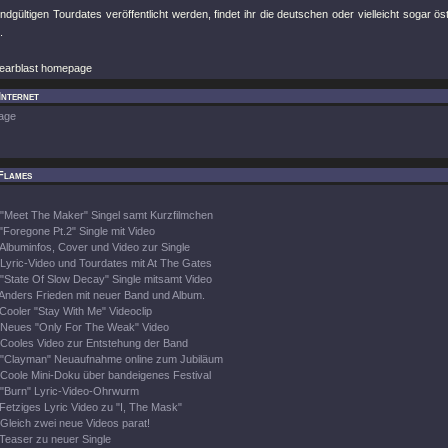
ndgültigen Tourdates veröffentlicht werden, findet ihr die deutschen oder vielleicht sogar ö
.
learblast homepage
Internet
age
Flames
"Meet The Maker" Singel samt Kurzfilmchen
"Foregone Pt.2" Single mit Video
Albuminfos, Cover und Video zur Single
Lyric-Video und Tourdates mit At The Gates
"State Of Slow Decay" Single mitsamt Video
Anders Frieden mit neuer Band und Album.
Cooler "Stay With Me" Videoclip
Neues "Only For The Weak" Video
Cooles Video zur Entstehung der Band
"Clayman" Neuaufnahme online zum Jubiläum
Coole Mini-Doku über bandeigenes Festival
"Burn" Lyric-Video-Ohrwurm
Fetziges Lyric Video zu "I, The Mask"
Gleich zwei neue Videos parat!
Teaser zu neuer Single