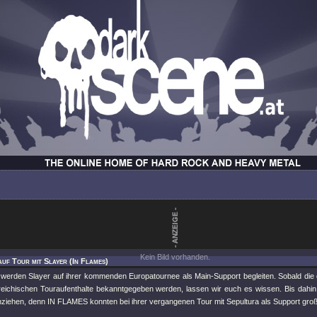
Kein Bild vorhanden.
auf Tour mit Slayer (In Flames)
erden Slayer auf ihrer kommenden Europatournee als Main-Support begleiten. Sobald die d
reichischen Touraufenthalte bekanntgegeben werden, lassen wir euch es wissen. Bis dahin 
ziehen, denn IN FLAMES konnten bei ihrer vergangenen Tour mit Sepultura als Support gro