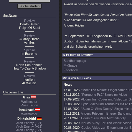
Award im heimischen Schweden verliehen, diese
"Es ist eine Ehre für uns diesen Award zu bekom
SiteNews
eure Stimme für uns abgegeben habt!"
Review
Death Dealer
Anders Fridén
Reign Of Steel
Review
Im September 2010 begannen IN FLAMES zusam
Audrey Horne
Studio mit den Aufnahmen zum neuen Album
"
Achilles
und der Schweiz erscheinen wird.
Special
In Extremo
In Flames im Internet
Bandhomepage
Review
North Sea Echoes
MySpace
How To Cast A Shadow
Facebook
Review
Mehr von In Flames
Ignition
All Will Die
News
17.01.2023:
"Meet The Maker" Singel samt Kurz
Upcoming Live
08.11.2022:
"Foregone Pt.2" Single mit Video
Graz
17.09.2022:
Albuminfos, Cover und Video zur Si
Wolfmother
02.08.2022:
Lyric-Video und Tourdates mit At T
Rose Tattoo
14.06.2022:
"State Of Slow Decay" Single mitsa
Innsbruck
23.11.2021:
Anders Frieden mit neuer Band und
Wolfmother
20.11.2020:
Cooler "Stay With Me" Videoclip
Dinkelsbühl
Arch Enemy (+21)
29.08.2020:
Neues "Only For The Weak" Video
Arch Enemy (+21)
20.08.2020:
Cooles Video zur Entstehung der 
Arch Enemy (+21)