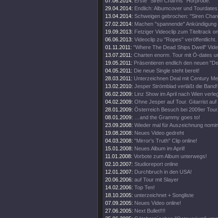
07.06.2014:
Erste "Siren Charms" Hörprobe.
29.04.2014:
Endlich: Albumcover und Tourdates
13.04.2014:
Schweigen gebrochen: "Siren Char
27.02.2014:
Machen "spannende" Ankündigung 
19.09.2013:
Fetziger Videoclip zum Titeltrack on
06.06.2013:
Videoclip zu "Ropes" veröffentlicht.
01.11.2011:
"Where The Dead Ships Dwell" Video
13.07.2011:
Charten enorm. Tour mit Ö-dates u
19.05.2011:
Präsentieren endlich den neuen "Del
04.05.2011:
Die neue Single steht bereit!
28.03.2011:
Unterzeichnen Deal mit Century Me
13.02.2010:
Jesper Strömblad verläßt die Band!
06.02.2009:
Linz Show im April nach Wien verleg
04.02.2009:
Ohne Jesper auf Tour. Gitarrist auf
28.01.2009:
Österreich Besuch bei 2009er Tour
08.01.2009:
…and the Grammy goes to!
23.09.2008:
Wieder mal für Auszeichnung nomini
19.08.2008:
Neues Video gedreht
04.03.2008:
"Mirror's Truth" Clip online!
15.01.2008:
Neues Album im April!
11.01.2008:
Vorbote zum Album unterwegs!
02.10.2007:
Studioreport online
12.01.2007:
Durchbruch in den USA!
20.06.2006:
auf Tour mit Slayer
14.02.2006:
Top Ten!
18.10.2005:
unterzeichnet + Songliste
07.09.2005:
Neues Video online!
27.06.2005:
Next Bullet!!!!