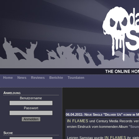
Home
News
Reviews
Berichte
Tourdaten
Anmeldung
Benutzername
Passwort
06.04.2011: Neue Single "Deliver Us" komm im Ma
IN FLAMES
und Century Media Records veröf
ersten Eindruck vom kommenden Album
"Soun
Suche
IN FLAMES
Letzten Samstag wurde
ihr sieb