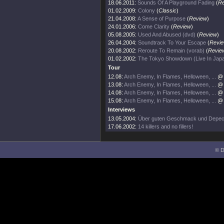
18.06.2011:
Sounds Of A Playground Fading
(
Re
01.02.2009:
Colony
(
Classic
)
21.04.2008:
A Sense of Purpose
(
Review
)
24.01.2006:
Come Clarity
(
Review
)
05.08.2005:
Used And Abused (dvd)
(
Review
)
26.04.2004:
Soundtrack To Your Escape
(
Revi
20.08.2002:
Reroute To Remain (vorab)
(
Revie
01.02.2002:
The Tokyo Showdown (Live In Jap
Tour
12.08:
Arch Enemy, In Flames, Helloween, ...
@ 
13.08:
Arch Enemy, In Flames, Helloween, ...
@ 
14.08:
Arch Enemy, In Flames, Helloween, ...
@ 
15.08:
Arch Enemy, In Flames, Helloween, ...
@ 
Interviews
13.05.2004:
Über guten Geschmack und Depe
17.06.2002:
14 killers and no fillers!
© D