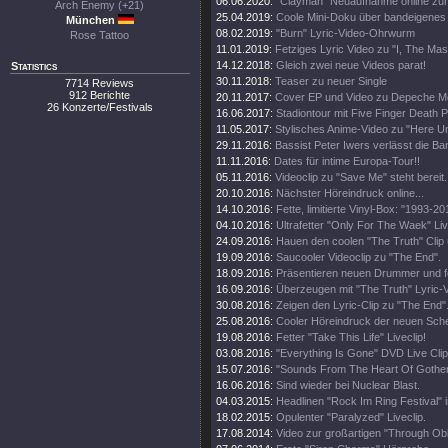
06.06.2020:
"Clayman" Neuaufnahme online zu
Arch Enemy (+21)
25.04.2019:
Coole Mini-Doku über bandeigenes 
München
08.02.2019:
"Burn" Lyric-Video-Ohrwurm
Rose Tattoo
11.01.2019:
Fetziges Lyric Video zu "I, The Ma
14.12.2018:
Gleich zwei neue Videos parat!
Statistics
30.11.2018:
Teaser zu neuer Single
7714 Reviews
912 Berichte
20.11.2017:
Cover EP und Video zu Depeche M
26 Konzerte/Festivals
16.06.2017:
Stadiontour mit Five Finger Death 
11.05.2017:
Stylisches Anime-Video zu "Here Un
29.11.2016:
Bassist Peter Iwers verlässt die Ba
11.11.2016:
Dates für intime Europa-Tour!!
05.11.2016:
Videoclip zu "Save Me" steht bereit.
20.10.2016:
Nächster Höreindruck online...
14.10.2016:
Fette, limitierte Vinyl-Box: "1993-20
04.10.2016:
Ultrafetter "Only For The Waek" Liv
24.09.2016:
Hauen den coolen "The Truth" Clip 
19.09.2016:
Saucooler Videoclip zu "The End".
18.09.2016:
Präsentieren neuen Drummer und fe
16.09.2016:
Überzeugen mit "The Truth" Lyric-V
30.08.2016:
Zeigen den Lyric-Clip zu "The End"
25.08.2016:
Cooler Höreindruck der neuen Sche
19.08.2016:
Fetter "Take This Life" Liveclip!
03.08.2016:
"Everything Is Gone" DVD Live Clip 
15.07.2016:
"Sounds From The Heart Of Gothenb
16.06.2016:
Sind wieder bei Nuclear Blast.
04.03.2015:
Headlinen "Rock Im Ring Festival" 
18.02.2015:
Opulenter "Paralyzed" Liveclip.
17.08.2014:
Video zur großartigen "Through Obli