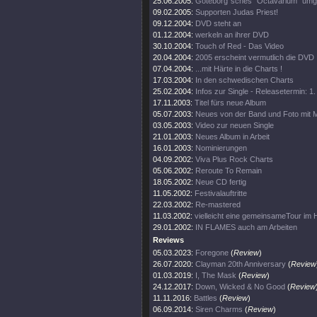
25.06.2005:
Göteborg´sches "Octavarium" umg
09.02.2005:
Supporten Judas Priest!
09.12.2004:
DVD steht an
01.12.2004:
werkeln an ihrer DVD
30.10.2004:
Touch of Red - Das Video
20.04.2004:
2005 erscheint vermutlich die DVD
07.04.2004:
...mit Härte in die Charts !
17.03.2004:
In den schwedischen Charts
25.02.2004:
Infos zur Single - Releasetermin: 1
17.11.2003:
Titel fürs neue Album
05.07.2003:
Neues von der Band und Foto mit
03.05.2003:
Video zur neuen Single
21.01.2003:
Neues Album in Arbeit
16.01.2003:
Nominierungen
04.09.2002:
Viva Plus Rock Charts
05.06.2002:
Reroute To Remain
18.05.2002:
Neue CD fertig
11.05.2002:
Festivalauftritte
22.03.2002:
Re-mastered
11.03.2002:
vielleicht eine gemeinsameTour im 
29.01.2002:
IN FLAMES auch am Arbeiten
Reviews
05.03.2023:
Foregone
(
Review
)
26.07.2020:
Clayman 20th Anniversary
(
Review
01.03.2019:
I, The Mask
(
Review
)
24.12.2017:
Down, Wicked & No Good
(
Review
11.11.2016:
Battles
(
Review
)
06.09.2014:
Siren Charms
(
Review
)