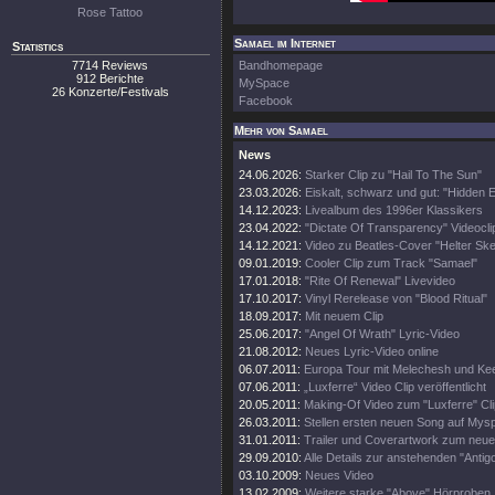
Rose Tattoo
Samael im Internet
Statistics
7714 Reviews
Bandhomepage
912 Berichte
MySpace
26 Konzerte/Festivals
Facebook
Mehr von Samael
News
24.06.2026:
Starker Clip zu "Hail To The Sun"
23.03.2026:
Eiskalt, schwarz und gut: "Hidden 
14.12.2023:
Livealbum des 1996er Klassikers
23.04.2022:
"Dictate Of Transparency" Videocli
14.12.2021:
Video zu Beatles-Cover "Helter Ske
09.01.2019:
Cooler Clip zum Track "Samael"
17.01.2018:
"Rite Of Renewal" Livevideo
17.10.2017:
Vinyl Rerelease von "Blood Ritual"
18.09.2017:
Mit neuem Clip
25.06.2017:
"Angel Of Wrath" Lyric-Video
21.08.2012:
Neues Lyric-Video online
06.07.2011:
Europa Tour mit Melechesh und Kee
07.06.2011:
„Luxferre“ Video Clip veröffentlicht
20.05.2011:
Making-Of Video zum "Luxferre" Cli
26.03.2011:
Stellen ersten neuen Song auf Mys
31.01.2011:
Trailer und Coverartwork zum neu
29.09.2010:
Alle Details zur anstehenden "Antig
03.10.2009:
Neues Video
13.02.2009:
Weitere starke "Above" Hörproben.