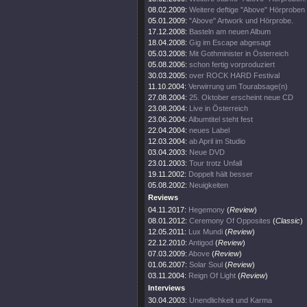
08.02.2009:
Weitere deftige "Above" Hörproben 
05.01.2009:
"Above" Artwork und Hörprobe.
17.12.2008:
Basteln am neuen Album
18.04.2008:
Gig im Escape abgesagt
05.03.2008:
Mit Gothminister in Österreich
05.08.2006:
schon fertig vorproduziert
30.03.2005:
over ROCK HARD Festival
11.10.2004:
Verwirrung um Tourabsage(n)
27.08.2004:
25. Oktober erscheint neue CD
23.08.2004:
Live in Österreich
23.06.2004:
Albumtitel steht fest
22.04.2004:
neues Label
12.03.2004:
ab April im Studio
03.04.2003:
Neue DVD
23.01.2003:
Tour trotz Unfall
19.11.2002:
Doppelt hält besser
05.08.2002:
Neuigkeiten
Reviews
04.11.2017:
Hegemony
(
Review
)
08.01.2012:
Ceremony Of Opposites
(
Classic
)
12.05.2011:
Lux Mundi
(
Review
)
22.12.2010:
Antigod
(
Review
)
07.03.2009:
Above
(
Review
)
01.06.2007:
Solar Soul
(
Review
)
03.11.2004:
Reign Of Light
(
Review
)
Interviews
30.04.2003:
Unendlichkeit und Karma