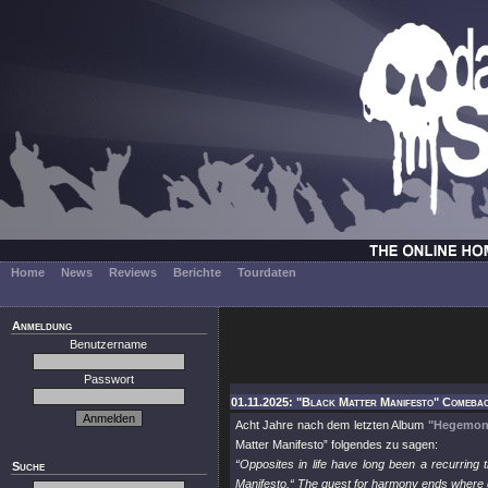
Home
News
Reviews
Berichte
Tourdaten
Anmeldung
Benutzername
Passwort
01.11.2025: "Black Matter Manifesto" Comebac
Acht Jahre nach dem letzten Album
"Hegemon
Matter Manifesto” folgendes zu sagen:
“Opposites in life have long been a recurring t
Suche
Manifesto.“ The quest for harmony ends where 