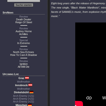
Eight long years after the release of Hegemony
The new single, “Black Matter Manifesto”, mix
facets of SAMAEL’s music, from explosive rhyt
SiteNews
music."
Review
Death Dealer
Reign Of Steel
Review
Audrey Horne
Achilles
Special
In Extremo
Review
North Sea Echoes
How To Cast A Shadow
Review
Ignition
All Will Die
Upcoming Live
Graz
Wolfmother
Innsbruck
Wolfmother
Dinkelsbühl
Arch Enemy (+21)
Arch Enemy (+21)
Arch Enemy (+21)
München