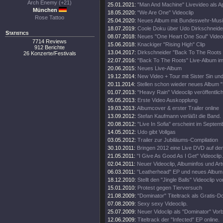
Arch Enemy (+21)
25.01.2021:
"Man And Machine" Livevideo als A
München
18.05.2020:
"We Are One" Videoclip
Rose Tattoo
25.04.2020:
Neues Album mit Bundeswehr-Mus
18.07.2019:
Coole Doku über Udo Dirkschneider
Statistics
08.07.2018:
Neues "One Heart One Soul" Video
7714 Reviews
15.06.2018:
Knackiger "Rising High" Clip
912 Berichte
13.04.2017:
Dirkschneider "Back To The Roots 
26 Konzerte/Festivals
22.07.2016:
"Back To The Roots" Live-Album im
20.06.2015:
Neues Live-Album
19.12.2014:
New Video + Tour mit Sister Sin u
20.11.2014:
Stellen schon wieder neues Album "
01.07.2013:
"Heavy Rain" Videoclip veröffentlich
05.05.2013:
Erste Video Auskopplung
19.03.2013:
Albumcover & erster Trailer online
13.09.2012:
Stefan Kaufmann verläßt die Band.
20.08.2012:
"Live In Sofia" erscheint im Septem
14.05.2012:
Udo gibt Vollgas
03.05.2012:
Trailer zur Jubiläums-Compilation
30.10.2011:
Bringen 2012 eine Live DVD auf de
21.05.2011:
"I Give As Good As I Get" Videoclip.
02.04.2011:
Neuer Videoclip, Albuminfos und Ar
06.03.2011:
"Leatherhead" EP und neues Album 
18.12.2010:
Stellt den "Jingle Balls" Videoclip vor
15.01.2010:
Protest gegen Tierversuch
21.08.2009:
"Dominator" Titeltrack als Gratis-
07.08.2009:
Sexy sexy Videoclip.
25.07.2009:
Neuer Vidoclip als "Dominator" Vorb
12.06.2009:
Titeltrack der "Infected" EP online.