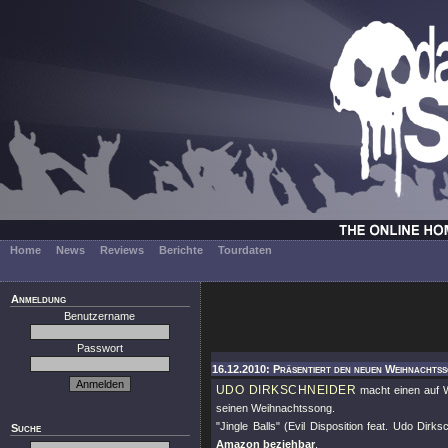
Home
News
Reviews
Berichte
Tourdaten
Anmeldung
Benutzername
Passwort
16.12.2010: Präsentiert den neuen Weihnachtss
UDO DIRKSCHNEIDER
macht einen auf We
seinen Weihnachtssong.
"Jingle Balls"
(Evil Disposition feat. Udo Dirks
Suche
Amazon beziehbar
.