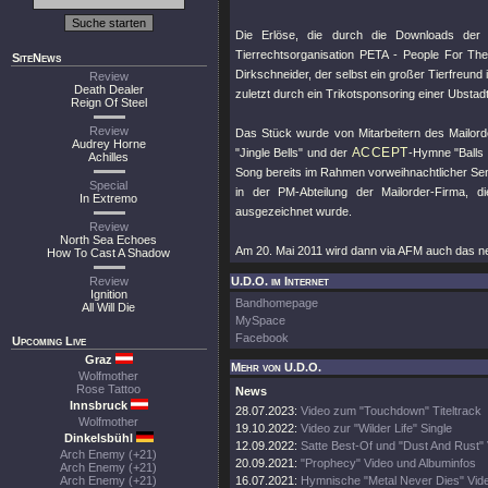
Die Erlöse, die durch die Downloads der
Tierrechtsorganisation PETA - People For The
SiteNews
Dirkschneider, der selbst ein großer Tierfreund 
Review
Death Dealer
zuletzt durch ein Trikotsponsoring einer Ubsta
Reign Of Steel
Review
Das Stück wurde von Mitarbeitern des Mailord
Audrey Horne
ACCEPT
"Jingle Bells"
und der
-Hymne "Balls 
Achilles
Song bereits im Rahmen vorweihnachtlicher Sen
Special
in der PM-Abteilung der Mailorder-Firma, 
In Extremo
ausgezeichnet wurde.
Review
North Sea Echoes
Am 20. Mai 2011 wird dann via AFM auch das 
How To Cast A Shadow
Review
U.D.O. im Internet
Ignition
Bandhomepage
All Will Die
MySpace
Facebook
Upcoming Live
Graz
Mehr von U.D.O.
Wolfmother
Rose Tattoo
News
Innsbruck
28.07.2023:
Video zum "Touchdown" Titeltrack
Wolfmother
19.10.2022:
Video zur "Wilder Life" Single
Dinkelsbühl
12.09.2022:
Satte Best-Of und "Dust And Rust"
Arch Enemy (+21)
20.09.2021:
"Prophecy" Video und Albuminfos
Arch Enemy (+21)
Arch Enemy (+21)
16.07.2021:
Hymnische "Metal Never Dies" Vide