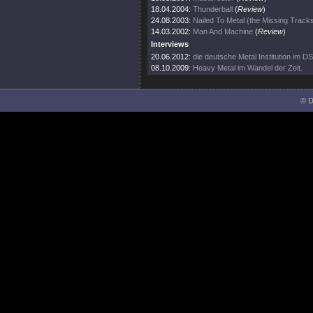
18.04.2004:
Thunderball
(
Review
)
24.08.2003:
Nailed To Metal (the Missing Track
14.03.2002:
Man And Machine
(
Review
)
Interviews
20.06.2012:
die deutsche Metal Institution im DS
08.10.2009:
Heavy Metal im Wandel der Zeit.
© D