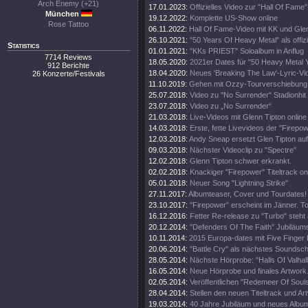
Arch Enemy (+21)
17.01.2023:
Offizielles Video zur "Hall Of Fame
München
19.12.2022:
Komplette US-Show online
Rose Tattoo
06.11.2022:
Hall Of Fame-Video mit KK und Gle
26.10.2021:
"50 Years Of Heavy Metal" als offiz
Statistics
01.01.2021:
"KKs PRIEST" Soloalbum in Anflug
7714 Reviews
18.05.2020:
2021er Dates für "50 Heavy Metal 
912 Berichte
18.04.2020:
Neues 'Breaking The Law'-Lyric-Vi
26 Konzerte/Festivals
11.10.2019:
Gehen mit Ozzy-Tourverschiebung 
25.07.2018:
Video zu "No Surrender" Stadionhit
23.07.2018:
Video zu „No Surrender“
21.03.2018:
Live-Videos mit Glenn Tipton online
14.03.2018:
Erste, fette Livevideos der "Firepo
12.03.2018:
Andy Sneap ersetzt Glen Tipton auf
09.03.2018:
Nächster Videoclip zu "Spectre"
12.02.2018:
Glenn Tipton schwer erkrankt.
02.02.2018:
Knackiger "Firepower" Titeltrack on
05.01.2018:
Neuer Song "Lightning Strike"
27.11.2017:
Albumteaser, Cover und Tourdates!
23.10.2017:
"Firepower" erscheint im Jänner. T
16.12.2016:
Fetter Re-release zu "Turbo" steht 
20.12.2014:
"Defenders Of The Faith" Jubiläums
10.11.2014:
2015 Europa-dates mit Five Finger
20.06.2014:
"Battle Cry" als nächstes Soundschi
28.05.2014:
Nächste Hörprobe: "Halls Of Valhall
16.05.2014:
Neue Hörprobe und finales Artwork
02.05.2014:
Veröffentlichen "Redemeer Of Souls"
28.04.2014:
Stellen den neuen Titeltrack und Ar
19.03.2014:
40 Jahre Jubiläum und neues Album