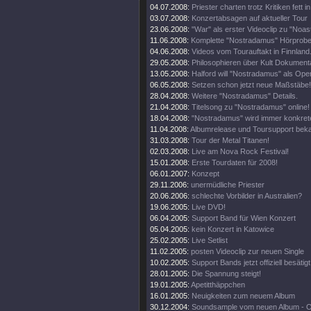
04.07.2008:
Priester charten trotz Kritiken fett 
03.07.2008:
Konzertabsagen auf aktueller Tour
23.06.2008:
"War" als erster Videoclip zu "Noa
11.06.2008:
Komplette "Nostradamus" Hörprobe
04.06.2008:
Videos vom Tourauftakt in Finnland
29.05.2008:
Philosophieren über Kult Dokumenta
13.05.2008:
Halford will "Nostradamus" als Oper
06.05.2008:
Setzen schon jetzt neue Maßstäbe!
28.04.2008:
Weitere "Nostradamus" Details.
21.04.2008:
Titelsong zu "Nostradamus" online!
18.04.2008:
"Nostradamus" wird immer konkrete
11.04.2008:
Albumrelease und Toursupport beka
31.03.2008:
Tour der Metal Titanen!
02.03.2008:
Live am Nova Rock Festival!
15.01.2008:
Erste Tourdaten für 2008!
06.01.2007:
Konzept
29.11.2006:
unermüdliche Priester
20.06.2006:
schlechte Vorbilder in Australien?
19.06.2005:
Live DVD!
06.04.2005:
Support Band für Wien Konzert
05.04.2005:
kein Konzert in Katowice
25.02.2005:
Live Setlist
11.02.2005:
posten Videoclip zur neuen Single
10.02.2005:
Support Bands jetzt offiziell besätigt
28.01.2005:
Die Spannung steigt!
19.01.2005:
Apetitthäppchen
16.01.2005:
Neuigkeiten zum neuem Album
30.12.2004:
Soundsample vom neuen Album - 