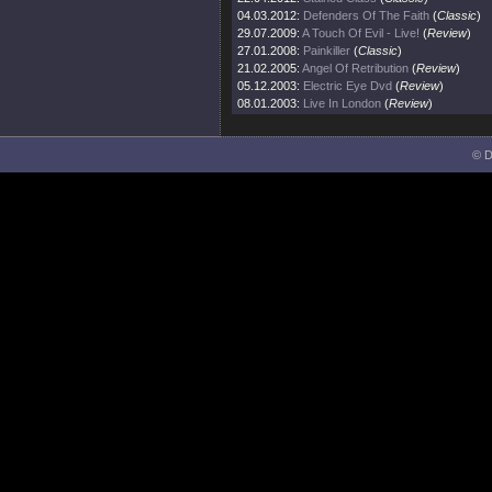
04.03.2012:
Defenders Of The Faith
(
Classic
)
29.07.2009:
A Touch Of Evil - Live!
(
Review
)
27.01.2008:
Painkiller
(
Classic
)
21.02.2005:
Angel Of Retribution
(
Review
)
05.12.2003:
Electric Eye Dvd
(
Review
)
08.01.2003:
Live In London
(
Review
)
© D