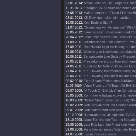
07.01.2014:
Metal Gods bei The Simpsons. Vide
11.05.2013:
"Epitaph" DVD Trailer und neues A
03.05.2013:
Halford entert zu "Rapid Fire" die 
08.01.2013:
KK Downing meldet sich zurück.
10.08.2012:
Kein Ende in Sicht?
31.07.2012:
"Screaming For Vengeance" 30th An
29.05.2012:
Hammersmith Show kommt auf DV
28.04.2012:
Erste fette Setlists und Eindrücke d
21.09.2011:
Veröffentlichen "The Chosen" Few C
17.09.2011:
Rob Halford kippt mit Harley auf d
19.06.2011:
Weitere gute Livevideos der aktuell
10.06.2011:
Sensationelle Live Setlist + Presse
28.05.2011:
Pressekonferenz zu Tour und neue
24.05.2011:
Kündigen für Mitte 2012 neues Lan
27.04.2011:
K.K. Downing kommentiert endgültig
20.04.2011:
K.K. Downing wird nicht mit auf Tou
09.02.2010:
Fette 3-fach Edition zum Jubiläum.
11.07.2009:
Video Trailer zu "A Touch Of Evil: Li
08.07.2009:
"A Touch Of Evil: Live" im Komplett
25.05.2009:
Kommt eine halbgare Live Scheibe
18.03.2009:
"British Steel" Setlist zum (fast) 30e
12.02.2009:
Rob über Alkohol und Homosexualit
09.01.2009:
Rob Halford hört sich altern.
12.12.2008:
"Nostradamus" als epische DVD Au
18.10.2008:
Neue Termine der Tour mit Megade
25.08.2008:
Laut Rob kann bei Priest kein Heter
09.08.2008:
Fans können neues Video der Pries
14.07.2008:
Japan Interview online