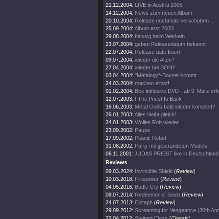
21.12.2004:
LIVE in Austria 2005
14.12.2004:
News zum neuen Album
20.10.2004:
Release nochmals verschoben ...
25.09.2004:
Album erst 2005!
29.08.2004:
fleissig beim Werkeln
23.07.2004:
geben Releasedatum bekannt
22.07.2004:
Release date fixiert!
09.07.2004:
wieder die Alten?
27.04.2004:
wieder bei SONY
03.04.2004:
"Metalogy"-Boxset kommt
24.03.2004:
machen ernst!
01.02.2004:
Box inklusive DVD - ab 9. März erhä
12.07.2003:
! The Priest Is Back !
16.06.2003:
Metal Gods bald wieder komplett?
26.01.2003:
Alles bleibt gleich!
24.01.2003:
Wollen Rob wieder
23.09.2002:
Pause
17.09.2002:
Plastic Rebel
31.08.2002:
Party mit gestrandeten Models
06.11.2001:
JUDAS PRIEST live in Deutschland
Reviews
09.03.2024:
Invincible Shield
(
Review
)
10.03.2018:
Firepower
(
Review
)
04.05.2016:
Battle Cry
(
Review
)
08.07.2014:
Redeemer of Souls
(
Review
)
24.07.2013:
Epitaph
(
Review
)
29.09.2012:
Screaming for Vengeance (30th Ann
22.04.2012:
Stained Class
(
Classic
)