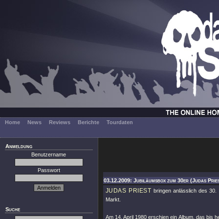
Home
News
Reviews
Berichte
Tourdaten
Anmeldung
Benutzername
Passwort
03.12.2009: Jubiläumsbox zum 30er (Judas Prie
JUDAS PRIEST
bringen anlässlich des 30.
Markt.
Suche
Am 14. April 1980 erschien ein Album, das bis h