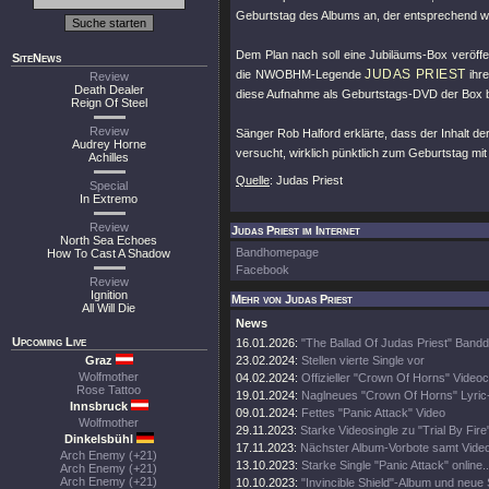
Geburtstag des Albums an, der entsprechend w
Dem Plan nach soll eine Jubiläums-Box veröffent
SiteNews
JUDAS PRIEST
die NWOBHM-Legende
ihre
Review
Death Dealer
diese Aufnahme als Geburtstags-DVD der Box be
Reign Of Steel
Review
Sänger Rob Halford erklärte, dass der Inhalt 
Audrey Horne
versucht, wirklich pünktlich zum Geburtstag mit
Achilles
Quelle
: Judas Priest
Special
In Extremo
Review
Judas Priest im Internet
North Sea Echoes
Bandhomepage
How To Cast A Shadow
Facebook
Review
Ignition
Mehr von Judas Priest
All Will Die
News
Upcoming Live
16.01.2026:
"The Ballad Of Judas Priest" Band
Graz
23.02.2024:
Stellen vierte Single vor
Wolfmother
04.02.2024:
Offizieller "Crown Of Horns" Videoc
Rose Tattoo
19.01.2024:
Naglneues "Crown Of Horns" Lyric
Innsbruck
09.01.2024:
Fettes "Panic Attack" Video
Wolfmother
29.11.2023:
Starke Videosingle zu "Trial By Fire
Dinkelsbühl
17.11.2023:
Nächster Album-Vorbote samt Vide
Arch Enemy (+21)
13.10.2023:
Starke Single "Panic Attack" online..
Arch Enemy (+21)
Arch Enemy (+21)
10.10.2023:
"Invincible Shield"-Album und neue 