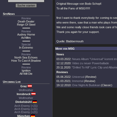
Original Message von Bodo Schopf:
To all the Fans of MSG!!!!!!
SiteNews
first I want to thank everybody for coming to se
Review
Death Dealer
who were there, saw that a man who plays from hi
Reign Of Steel
We and some really close friends took care of h
Review
Thank you again for your support.
Audrey Horne
Achilles
Quelle: Blabbermouth
Special
In Extremo
Mehr von MSG
Review
News
North Sea Echoes
03.03.2022:
Neues Album "Universal" kommt im
How To Cast A Shadow
12.12.2020:
Video zu neuer Powerballade
Review
20.11.2020:
"Drilled To Kill" Lyric Clip und Albu
Ignition
Reviews
All Will Die
05.06.2022:
Universal
(
Review
)
01.03.2021:
Immortal
(
Review
)
Upcoming Live
19.12.2010:
One Night At Budokan
(
Classic
)
Graz
Wolfmother
Innsbruck
Wolfmother
Dinkelsbühl
Arch Enemy (+21)
Arch Enemy (+21)
Arch Enemy (+21)
München