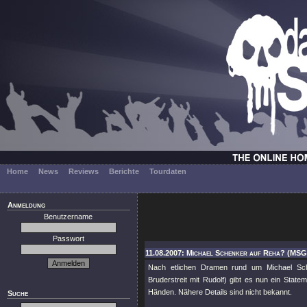
Home
News
Reviews
Berichte
Tourdaten
Anmeldung
Benutzername
Passwort
11.08.2007: Michael Schenker auf Reha? (MSG
Nach etlichen Dramen rund um Michael Sch
Bruderstreit mit Rudolf) gibt es nun ein Stat
Händen. Nähere Details sind nicht bekannt.
Suche