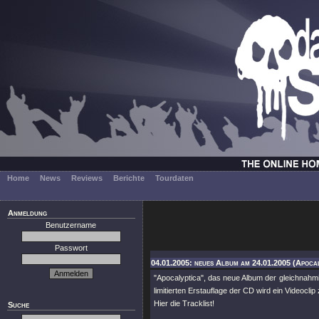
Home
News
Reviews
Berichte
Tourdaten
Anmeldung
Benutzername
Passwort
04.01.2005: neues Album am 24.01.2005 (Apocal
"Apocalyptica", das neue Album der gleichnahmi
limitierten Erstauflage der CD wird ein Videocl
Hier die Tracklist!
Suche