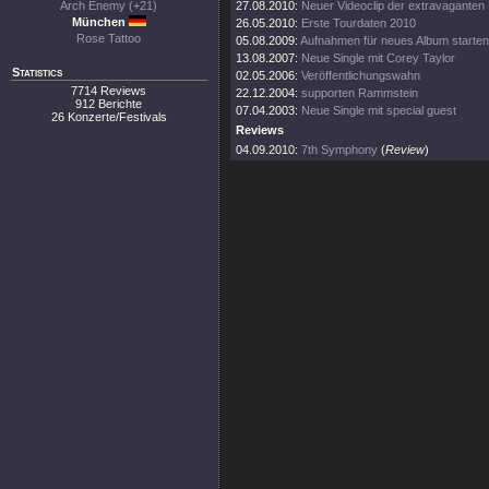
Arch Enemy (+21)
27.08.2010:
Neuer Videoclip der extravaganten 
München
26.05.2010:
Erste Tourdaten 2010
Rose Tattoo
05.08.2009:
Aufnahmen für neues Album starten
13.08.2007:
Neue Single mit Corey Taylor
Statistics
02.05.2006:
Veröffentlichungswahn
7714 Reviews
22.12.2004:
supporten Rammstein
912 Berichte
07.04.2003:
Neue Single mit special guest
26 Konzerte/Festivals
Reviews
04.09.2010:
7th Symphony
(
Review
)