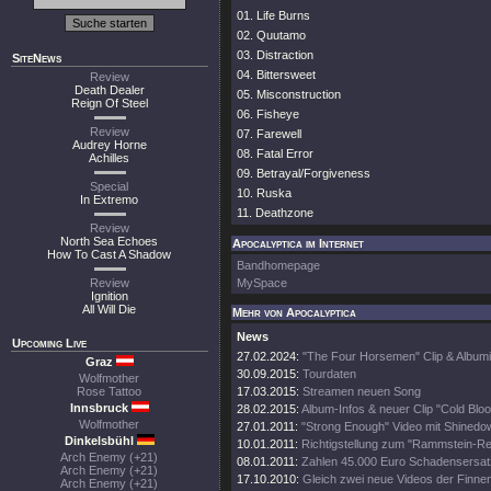
01. Life Burns
02. Quutamo
03. Distraction
SiteNews
04. Bittersweet
Review
Death Dealer
05. Misconstruction
Reign Of Steel
06. Fisheye
Review
07. Farewell
Audrey Horne
08. Fatal Error
Achilles
09. Betrayal/Forgiveness
Special
10. Ruska
In Extremo
11. Deathzone
Review
North Sea Echoes
Apocalyptica im Internet
How To Cast A Shadow
Bandhomepage
Review
MySpace
Ignition
All Will Die
Mehr von Apocalyptica
News
Upcoming Live
27.02.2024:
"The Four Horsemen" Clip & Album
Graz
30.09.2015:
Tourdaten
Wolfmother
Rose Tattoo
17.03.2015:
Streamen neuen Song
Innsbruck
28.02.2015:
Album-Infos & neuer Clip "Cold Blo
Wolfmother
27.01.2011:
"Strong Enough" Video mit Shinedo
Dinkelsbühl
10.01.2011:
Richtigstellung zum "Rammstein-Rec
Arch Enemy (+21)
08.01.2011:
Zahlen 45.000 Euro Schadensersat
Arch Enemy (+21)
17.10.2010:
Gleich zwei neue Videos der Finnen
Arch Enemy (+21)