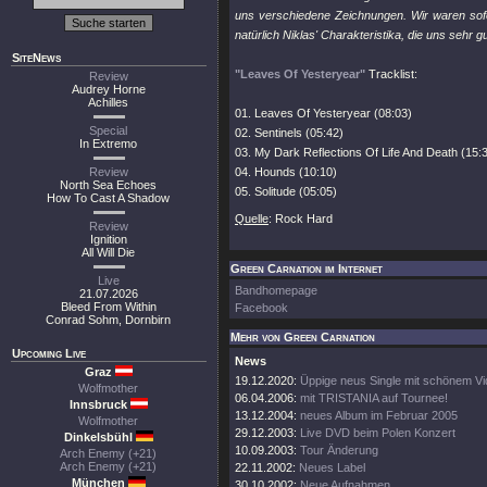
uns verschiedene Zeichnungen. Wir waren sofort 
natürlich Niklas' Charakteristika, die uns sehr gu
SiteNews
"Leaves Of Yesteryear"
Tracklist:
Review
Audrey Horne
Achilles
01. Leaves Of Yesteryear (08:03)
Special
02. Sentinels (05:42)
In Extremo
03. My Dark Reflections Of Life And Death (15:
Review
04. Hounds (10:10)
North Sea Echoes
05. Solitude (05:05)
How To Cast A Shadow
Quelle
: Rock Hard
Review
Ignition
All Will Die
Green Carnation im Internet
Live
Bandhomepage
21.07.2026
Bleed From Within
Facebook
Conrad Sohm, Dornbirn
Mehr von Green Carnation
Upcoming Live
News
Graz
19.12.2020:
Üppige neus Single mit schönem V
Wolfmother
06.04.2006:
mit TRISTANIA auf Tournee!
Innsbruck
13.12.2004:
neues Album im Februar 2005
Wolfmother
29.12.2003:
Live DVD beim Polen Konzert
Dinkelsbühl
10.09.2003:
Tour Änderung
Arch Enemy (+21)
Arch Enemy (+21)
22.11.2002:
Neues Label
München
30.10.2002:
Neue Aufnahmen