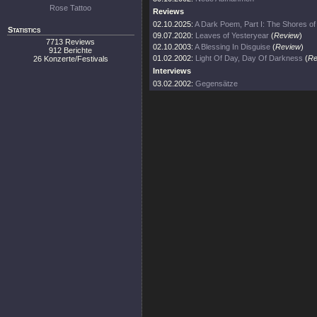
Rose Tattoo
Reviews
02.10.2025:
A Dark Poem, Part I: The Shores of
Statistics
09.07.2020:
Leaves of Yesteryear
(
Review
)
7713 Reviews
02.10.2003:
A Blessing In Disguise
(
Review
)
912 Berichte
01.02.2002:
Light Of Day, Day Of Darkness
(
Re
26 Konzerte/Festivals
Interviews
03.02.2002:
Gegensätze