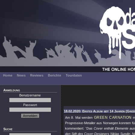
Home
News
Reviews
Berichte
Tourdaten
Anmeldung
Benutzername
Passwort
18.02.2020: Erstes Album seit 14 Jahren (Gree
GREEN CARNATION
Am 8. Mai werden
m
Progressive-Metaller aus Norwegen konnten für
kommentiert:
"Das Cover enthält Elemente aus
Suche
den Stift des Cover-Designers Niklas Sundin. Nik