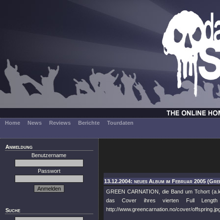
Home
News
Reviews
Berichte
Tourdaten
Anmeldung
Benutzername
Passwort
13.12.2004: neues Album im Februar 2005 (Gre
GREEN CARNATION, die Band um Tchort (a.k.a.
das Cover ihres vierten Full Length 
http://www.greencarnation.no/cover/offspring.jp
Suche