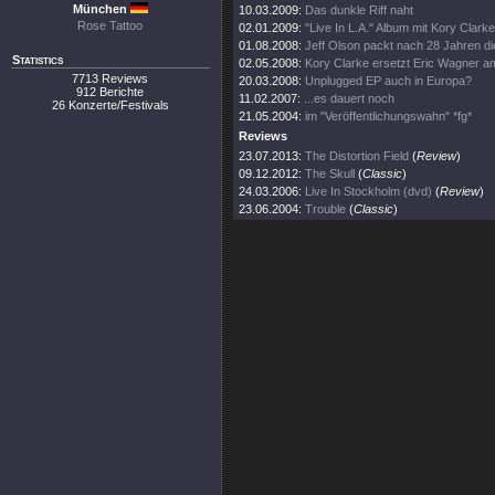
München
10.03.2009:
Das dunkle Riff naht
Rose Tattoo
02.01.2009:
"Live In L.A." Album mit Kory Clarke
01.08.2008:
Jeff Olson packt nach 28 Jahren die
Statistics
02.05.2008:
Kory Clarke ersetzt Eric Wagner am
7713 Reviews
20.03.2008:
Unplugged EP auch in Europa?
912 Berichte
11.02.2007:
...es dauert noch
26 Konzerte/Festivals
21.05.2004:
im "Veröffentlichungswahn" *fg*
Reviews
23.07.2013:
The Distortion Field
(
Review
)
09.12.2012:
The Skull
(
Classic
)
24.03.2006:
Live In Stockholm (dvd)
(
Review
)
23.06.2004:
Trouble
(
Classic
)