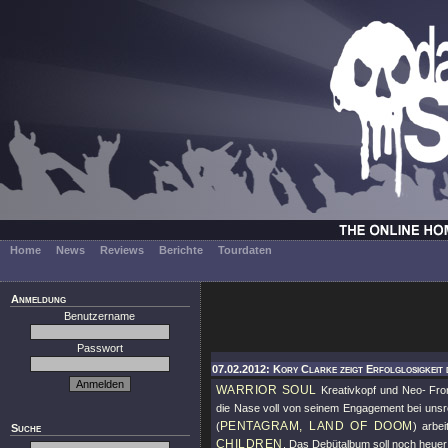
Home
News
Reviews
Berichte
Tourdaten
Anmeldung
Benutzername
Passwort
07.02.2012: Kory Clarke zeigt Erfolglosigkeit
WARRIOR SOUL
Kreativkopf und Neo- Fron
die Nase voll von seinem Engagement bei unsr
PENTAGRAM, LAND OF DOOM
(
) arbe
Suche
CHILDREN
. Das Debütalbum soll noch heuer 