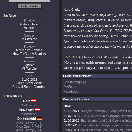
Kory Clark:
"This metal album will be high energy, with a fr
SiteNews
religious crowd," Kory laughs. "It will be so nic
Review
Audrey Horne
that is over 30 years old and acts and sounds like
Achilles
I don't want to sound like Ozzy, like TROUBLE's 
Special
from now on I will not be seeing 'Derek Smalls' i
In Extremo
I just cannot play with people who are fundamenta
Review
or knock down a few margaritas with me at the bar
North Sea Echoes
How To Cast A Shadow
TROUBLE
Gitarrist uRick Wartell über den Au
Review
"Kory is an incredibly talented and dynamic sing
Ignition
which has positively affected the creative proce
All Will Die
Live
Trouble im Internet
21.07.2026
Bandhomepage
Bleed From Within
Conrad Sohm, Dornbirn
MySpace
Facebook
Upcoming Live
Mehr von Trouble
Graz
Wolfmother
News
Innsbruck
11.12.2021:
"Maybe Tomorrow"-Single vom Pos
Wolfmother
14.07.2013:
Neue Scheibe der Chigaco Doomer
Dinkelsbühl
11.02.2012:
Eric Wagner und Jeff Olson gründen
Arch Enemy (+21)
09.02.2012:
Ex-Exhorder Sänger Kyle Thomas 
Arch Enemy (+21)
Arch Enemy (+21)
07.08.2011:
Werkeln an neuen Tracks, VÖ eher