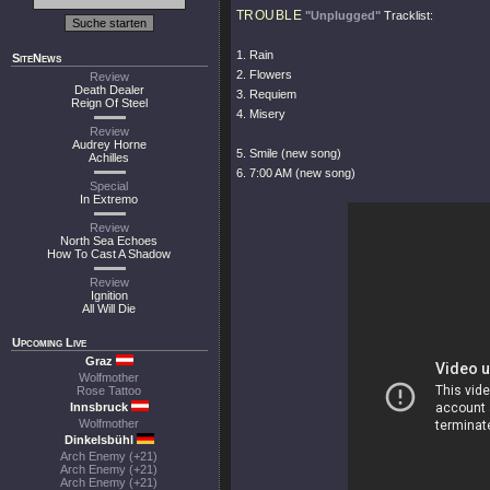
TROUBLE
"Unplugged"
Tracklist:
1. Rain
SiteNews
2. Flowers
Review
Death Dealer
3. Requiem
Reign Of Steel
4. Misery
Review
Audrey Horne
5. Smile (new song)
Achilles
6. 7:00 AM (new song)
Special
In Extremo
Review
North Sea Echoes
How To Cast A Shadow
Review
Ignition
All Will Die
Upcoming Live
Graz
Wolfmother
Rose Tattoo
Innsbruck
Wolfmother
Dinkelsbühl
Arch Enemy (+21)
Arch Enemy (+21)
Arch Enemy (+21)