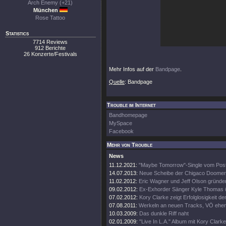
Arch Enemy (+21)
München
Rose Tattoo
Statistics
7714 Reviews
912 Berichte
26 Konzerte/Festivals
Mehr Infos auf der
Bandpage
.
Quelle
: Bandpage
Trouble im Internet
Bandhomepage
MySpace
Facebook
Mehr von Trouble
News
11.12.2021:
"Maybe Tomorrow"-Single vom Pos
14.07.2013:
Neue Scheibe der Chigaco Doomer
11.02.2012:
Eric Wagner und Jeff Olson gründen
09.02.2012:
Ex-Exhorder Sänger Kyle Thomas 
07.02.2012:
Kory Clarke zeigt Erfolglosigkeit d
07.08.2011:
Werkeln an neuen Tracks, VÖ eher
10.03.2009:
Das dunkle Riff naht
02.01.2009:
"Live In L.A." Album mit Kory Clarke