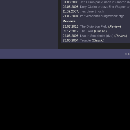
01.08.2008:
Jeff Olson packt nach 28 Jahren die
02.05.2008:
Kory Clarke ersetzt Eric Wagner am
11.02.2007:
...es dauert noch
21.05.2004:
im "Veröffentlichungswahn" *fg*
Reviews
23.07.2013:
The Distortion Field
(
Review
)
09.12.2012:
The Skull
(
Classic
)
24.03.2006:
Live In Stockholm (dvd)
(
Review
)
23.06.2004:
Trouble
(
Classic
)
© D