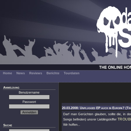
Home
News
Reviews
Berichte
Tourdaten
Anmeldung
Benutzername
Passwort
20.03.2008: Unplugged EP auch in Europa? (Tr
Darf man Gerüchten glauben, sollte die, in d
TROUB
Songs befinden) unsrer Lieblingskiffer
Wir hoffen...
Suche