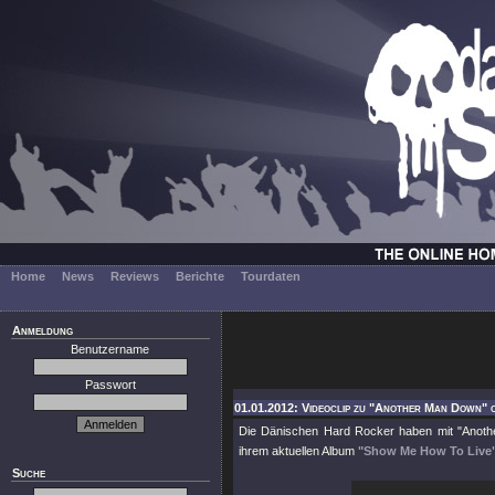
Home
News
Reviews
Berichte
Tourdaten
Anmeldung
Benutzername
Passwort
01.01.2012: Videoclip zu "Another Man Down" o
Die Dänischen Hard Rocker haben mit
"Anot
ihrem aktuellen Album
"Show Me How To Live
Suche