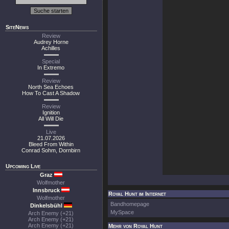
SiteNews
Review
Audrey Horne
Achilles
Special
In Extremo
Review
North Sea Echoes
How To Cast A Shadow
Review
Ignition
All Will Die
Live
21.07.2026
Bleed From Within
Conrad Sohm, Dornbirn
Upcoming Live
Graz
Wolfmother
Innsbruck
Royal Hunt im Internet
Wolfmother
Bandhomepage
Dinkelsbühl
MySpace
Arch Enemy (+21)
Arch Enemy (+21)
Arch Enemy (+21)
Mehr von Royal Hunt