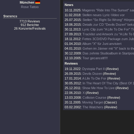
München
News
Rose Tattoo
10.11.2025:
Mageres "Ride Into The Sunset" sa
11.02.2018:
Stellen neues Lyric-Video vor
Statistics
25.07.2015:
Stellen "So Right So Wrong" Hörpro
7713 Reviews
18.06.2015:
Details zur CD "Devils Dozen" bek
912 Berichte
26 Konzerte/Festivals
30.11.2013:
Lyric Clip zum "A Life To Die For" Ti
27.09.2013:
Tracklist und Artwork zu "A Life To 
18.11.2012:
Fettes 3CD/DVD Package zum Jub
01.04.2010:
Album "X" für Juni anvisiert
04.01.2010:
Gehen im Jänner mit "X" back to th
30.12.2009:
Das zehnte Studioalbum in Startpos
12.10.2005:
Tour gecancelt!!!!
Reviews
19.11.2022:
Dystopia Part II
(
Review
)
26.09.2015:
Devils Dozen
(
Review
)
17.01.2014:
A Life To Die For
(
Review
)
30.05.2012:
In The Heart Of The City (Best Of
25.12.2011:
Show Me How To Live
(
Review
)
22.06.2010:
X
(
Review
)
13.03.2008:
Collision Course
(
Review
)
20.11.2005:
Moving Target
(
Classic
)
03.02.2002:
The Watchers
(
Review
)