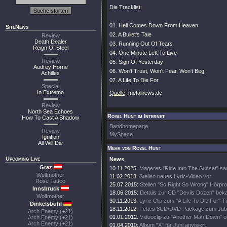
Die Tracklist:
01. Hell Comes Down From Heaven
SiteNews
02. A Bullet's Tale
Review
Death Dealer
03. Running Out Of Tears
Reign Of Steel
04. One Minute Left To Live
Review
05. Sign Of Yesterday
Audrey Horne
06. Won't Trust, Won't Fear, Won't Beg
Achilles
07. A Life To Die For
Special
In Extremo
Quelle
: metalnews.de
Review
North Sea Echoes
Royal Hunt im Internet
How To Cast A Shadow
Bandhomepage
Review
MySpace
Ignition
All Will Die
Mehr von Royal Hunt
Upcoming Live
News
Graz
10.11.2025:
Mageres "Ride Into The Sunset" sa
Wolfmother
11.02.2018:
Stellen neues Lyric-Video vor
Rose Tattoo
25.07.2015:
Stellen "So Right So Wrong" Hörpro
Innsbruck
18.06.2015:
Details zur CD "Devils Dozen" bek
Wolfmother
30.11.2013:
Lyric Clip zum "A Life To Die For" Ti
Dinkelsbühl
18.11.2012:
Fettes 3CD/DVD Package zum Jub
Arch Enemy (+21)
01.01.2012:
Videoclip zu "Another Man Down" o
Arch Enemy (+21)
Arch Enemy (+21)
01.04.2010:
Album "X" für Juni anvisiert