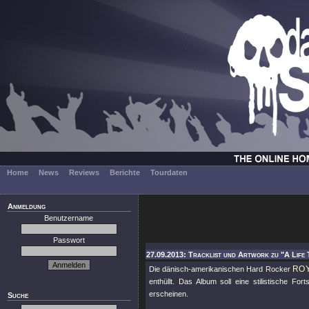
Home
News
Reviews
Berichte
Tourdaten
Anmeldung
Benutzername
Passwort
27.09.2013: Tracklist und Artwork zu "A Life 
RO
Die dänisch-amerikanischen Hard Rocker
enthüllt. Das Album soll eine stilistische Fo
erscheinen.
Suche