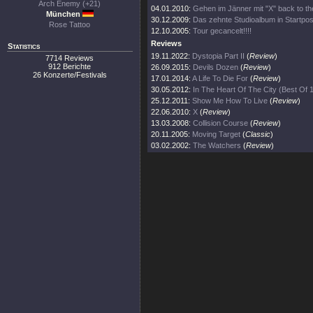
Arch Enemy (+21)
04.01.2010:
Gehen im Jänner mit "X" back to th
München
30.12.2009:
Das zehnte Studioalbum in Startpos
Rose Tattoo
12.10.2005:
Tour gecancelt!!!!
Reviews
Statistics
19.11.2022:
Dystopia Part II
(
Review
)
7714 Reviews
912 Berichte
26.09.2015:
Devils Dozen
(
Review
)
26 Konzerte/Festivals
17.01.2014:
A Life To Die For
(
Review
)
30.05.2012:
In The Heart Of The City (Best Of
25.12.2011:
Show Me How To Live
(
Review
)
22.06.2010:
X
(
Review
)
13.03.2008:
Collision Course
(
Review
)
20.11.2005:
Moving Target
(
Classic
)
03.02.2002:
The Watchers
(
Review
)