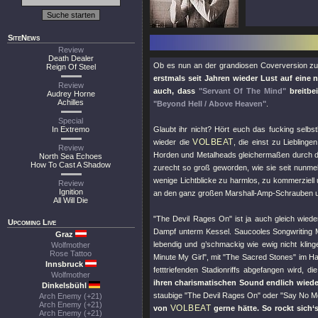
SiteNews
Review
Death Dealer
Ob es nun an der grandiosen Coverversion z
Reign Of Steel
erstmals seit Jahren wieder Lust auf eine
Review
auch, dass
"Servant Of The Mind"
breitbe
Audrey Horne
Achilles
"Beyond Hell / Above Heaven"
.
Special
In Extremo
Glaubt ihr nicht? Hört euch das fucking selbs
VOLBEAT
wieder die
, die einst zu Lieblin
Review
Horden und Metalheads gleichermaßen durch 
North Sea Echoes
How To Cast A Shadow
zurecht so groß geworden, wie sie seit nunmeh
wenige Lichtblicke zu harmlos, zu kommerziell
Review
Ignition
an den ganz großen Marshall-Amp-Schrauben u
All Will Die
"The Devil Rages On"
ist ja auch gleich wied
Upcoming Live
Dampf unterm Kessel. Saucooles Songwriting
Graz
lebendig und g’schmackig wie ewig nicht kling
Wolfmother
Rose Tattoo
Minute My Girl"
, mit
"The Sacred Stones"
im Ha
Innsbruck
fetttriefenden Stadionriffs abgefangen wird,
Wolfmother
ihren charismatischen Sound endlich wieder
Dinkelsbühl
staubige
"The Devil Rages On"
oder
"Say No M
Arch Enemy (+21)
Arch Enemy (+21)
VOLBEAT
von
gerne hätte. So rockt sich‘
Arch Enemy (+21)