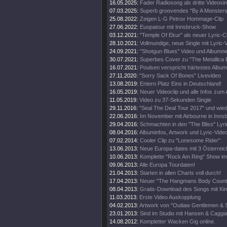
16.05.2025:
Fader Radiosong als dritte Videosin
07.03.2025:
Superb groovendes "By A Monsters
25.08.2022:
Zeigen L-G Petrov Hommage-Clip
27.06.2022:
Euopatour mit Innsbruck-Show
03.12.2021:
"Temple Of Ekur" als neuer Lyric-Cl
28.10.2021:
Vollmundige, neue Single mit Lyric-
24.09.2021:
"Shotgun Blues" Video und Albumn
30.07.2021:
Superbes Cover zu "The Metallica B
16.07.2021:
Poulsen verspricht härtestes Album
27.11.2020:
"Sorry Sack Of Bones" Livevideo
13.08.2019:
Entern Platz Eins in Deutschland!
16.05.2019:
Neuer Videoclip und alle Infos zum
11.05.2019:
Video zu 37-Sekunden Single
29.11.2016:
"Seal The Deal Tour 2017" und wied
22.06.2016:
Im November mit Airbourne in Inns
29.04.2016:
Schmachten in den "The Bliss" Lyric
08.04.2016:
Albuminfos, Artwork und Lyric-Vide
07.02.2014:
Cooler Clip zu "Lonesome Rider".
13.06.2013:
Neue Europa-dates mit 3 Österreic
10.06.2013:
Komplette "Rock Am Ring" Show im
09.06.2013:
Alle Europa Tourdaten!
21.04.2013:
Starten in allen Charts voll durch!
17.04.2013:
Neuer "The Hangmans Body Count" 
08.04.2013:
Gratis-Download des Songs mit Ki
11.03.2013:
Erste Video Auskopplung
04.02.2013:
Artwork von "Outlaw Gentlemen & 
23.01.2013:
Sind im Studio mit Hansen & Caggi
14.08.2012:
Kompletter Wacken Gig online.