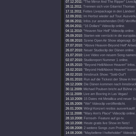
07.12.2011:
"The Mirror And The Ripper" Liveclip
28.11.2011:
Trennen sich von Gitarrist Thomas 
17.11.2011:
Fettes Livepackage in den Länden!
12.09.2011:
Im Herbst wieder auf Tour. Ausverka
08.06.2011:
Infos zur anstehenden DVD Veröffe
05.04.2011:
"16 Dollars" Videoclip online.
04.11.2010:
"Heaven Nor Hell" Videoclip online.
26.09.2010:
Starten wie verrückt in die europäi
05.08.2010:
Szene Open Air Show abgesagt. Er
27.07.2010:
"Above Heaven-Beyond Hell" Artwor
26.07.2010:
Neuer Studioclip der Dänen online.
21.07.2010:
Live Video von neuem Song namens
02.07.2010:
Studioreport Nummer 1 online.
14.05.2010:
"Beyond Hell/Above Heaven" Infos.
15.02.2010:
"Beyond Hell/Above Heaven" kommt
08.02.2010:
Innsbruck Show: "Sold-Out"!
26.01.2010:
Run auf die Tickest der Show in In
09.12.2009:
Die Dänen kommen nach Innsbruck,
30.11.2009:
Michael Poulsen bricht auf Bühne
20.11.2009:
Live am Boxring in Las Vegas!
16.10.2009:
15 Dates mit Metallica und neuer S
01.05.2009:
"We" Videoclip veröffentlicht.
26.01.2009:
Wörgl Konzert restlos ausverkauft!
12.11.2008:
"Mary Ann's Place" Videoclip online.
28.10.2008:
Fernseh- Feature auf go-tv.
09.10.2008:
Heute gratis live Show im Netz!
20.08.2008:
2 weitere Songs zum Probehören
14.08.2008:
"Maybellene I hofteholder" Videoclip 