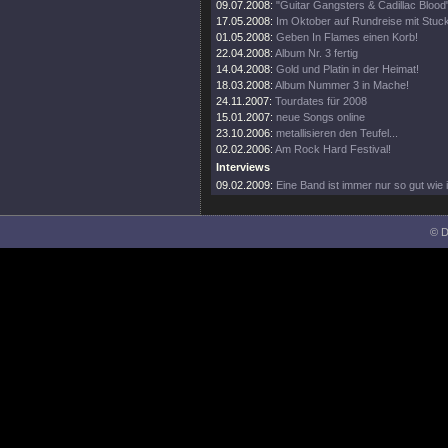
09.07.2008:
"Guitar Gangsters & Cadillac Blood"
17.05.2008:
Im Oktober auf Rundreise mit Stuc
01.05.2008:
Geben In Flames einen Korb!
22.04.2008:
Album Nr. 3 fertig
14.04.2008:
Gold und Platin in der Heimat!
18.03.2008:
Album Nummer 3 in Mache!
24.11.2007:
Tourdates für 2008
15.01.2007:
neue Songs online
23.10.2006:
metallisieren den Teufel...
02.02.2006:
Am Rock Hard Festival!
Interviews
09.02.2009:
Eine Band ist immer nur so gut wie i
© D