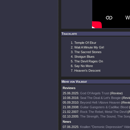
Trackliste
Temple Of Ekur
Wait A Minute My Girl
The Sacred Stones
Shotgun Blues
The Devil Rages On
Say No More
Heaven's Descent
Mehr von Volbeat
Reviews
25.06.2025:
God Of Angels Trust
(
Review
)
10.06.2016:
Seal The Deal & Let's Boogie
(
Revi
05.09.2010:
Beyond Hell / Above Heaven
(
Revi
21.08.2008:
Guitar Gangsters & Cadillac Blood
21.02.2007:
Rock The Rebel, Metal The Devil
(
02.10.2005:
The Strength, The Sound, The Son
News
07.06.2025:
Knallen "Demonic Depression" Vide