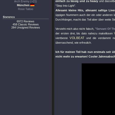
einfach zu lässig und zu heavy
und dasselbe
Arch Enemy (+21)
München
"Step Into Light"
.
Rose Tattoo
Allesamt kleine Hits, allesamt saftige Li
üppigen Nummern auch der ein oder anderen la
Statistics
Durchhänger, macht das Teil aber über weite S
6972 Reviews
458 Classic Reviews
284 Unsigned Reviews
Versteht mich also nicht falsch,
"Servant Of T
der ersten drei, bis dato nahezu makellosen
VOLBEAT
viertbeste
und die verdammt noc
überraschend, wie erfreulich.
Ich für meinen Teil hab nun erstmals seit ü
nicht mehr zu erwarten! Cooler Jahresabsc