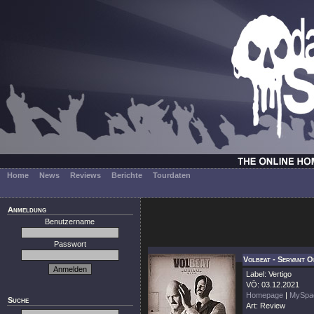
Home
News
Reviews
Berichte
Tourdaten
Anmeldung
Benutzername
Passwort
Volbeat - Servant O
Label: Vertigo
VÖ: 03.12.2021
Homepage
|
MySpa
Suche
Art: Review