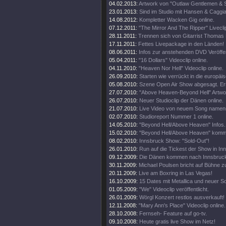
04.02.2013:
Artwork von "Outlaw Gentlemen & 
23.01.2013:
Sind im Studio mit Hansen & Caggi
14.08.2012:
Kompletter Wacken Gig online.
07.12.2011:
"The Mirror And The Ripper" Liveclip
28.11.2011:
Trennen sich von Gitarrist Thomas 
17.11.2011:
Fettes Livepackage in den Länden!
08.06.2011:
Infos zur anstehenden DVD Veröffe
05.04.2011:
"16 Dollars" Videoclip online.
04.11.2010:
"Heaven Nor Hell" Videoclip online.
26.09.2010:
Starten wie verrückt in die europäi
05.08.2010:
Szene Open Air Show abgesagt. Er
27.07.2010:
"Above Heaven-Beyond Hell" Artwor
26.07.2010:
Neuer Studioclip der Dänen online.
21.07.2010:
Live Video von neuem Song namens
02.07.2010:
Studioreport Nummer 1 online.
14.05.2010:
"Beyond Hell/Above Heaven" Infos.
15.02.2010:
"Beyond Hell/Above Heaven" kommt
08.02.2010:
Innsbruck Show: "Sold-Out"!
26.01.2010:
Run auf die Tickest der Show in In
09.12.2009:
Die Dänen kommen nach Innsbruck,
30.11.2009:
Michael Poulsen bricht auf Bühne
20.11.2009:
Live am Boxring in Las Vegas!
16.10.2009:
15 Dates mit Metallica und neuer S
01.05.2009:
"We" Videoclip veröffentlicht.
26.01.2009:
Wörgl Konzert restlos ausverkauft!
12.11.2008:
"Mary Ann's Place" Videoclip online.
28.10.2008:
Fernseh- Feature auf go-tv.
09.10.2008:
Heute gratis live Show im Netz!