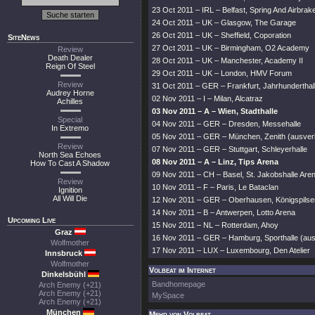
23 Oct 2011 – IRL – Belfast, Spring And Airbrak
24 Oct 2011 – UK – Glasgow, The Garage
26 Oct 2011 – UK – Sheffield, Coporation
SiteNews
27 Oct 2011 – UK – Birmingham, O2 Academy
Review
Death Dealer
28 Oct 2011 – UK – Manchester, Academy II
Reign Of Steel
29 Oct 2011 – UK – London, HMV Forum
Review
31 Oct 2011 – GER – Frankfurt, Jahrhunderthal
Audrey Horne
02 Nov 2011 – I – Milan, Alcatraz
Achilles
03 Nov 2011 – A – Wien, Stadthalle
Special
04 Nov 2011 – GER – Dresden, Messehalle
In Extremo
05 Nov 2011 – GER – München, Zenith (ausver
Review
07 Nov 2011 – GER – Stuttgart, Schleyerhalle
North Sea Echoes
08 Nov 2011 – A – Linz, Tips Arena
How To Cast A Shadow
09 Nov 2011 – CH – Basel, St. Jakobshalle Are
Review
10 Nov 2011 – F – Paris, Le Bataclan
Ignition
All Will Die
12 Nov 2011 – GER – Oberhausen, Königspilsen
14 Nov 2011 – B – Antwerpen, Lotto Arena
Upcoming Live
15 Nov 2011 – NL – Rotterdam, Ahoy
Graz
16 Nov 2011 – GER – Hamburg, Sporthalle (aus
Wolfmother
17 Nov 2011 – LUX – Luxembourg, Den Atelier
Innsbruck
Wolfmother
Volbeat im Internet
Dinkelsbühl
Bandhomepage
Arch Enemy (+21)
Arch Enemy (+21)
MySpace
Arch Enemy (+21)
München
Mehr von Volbeat