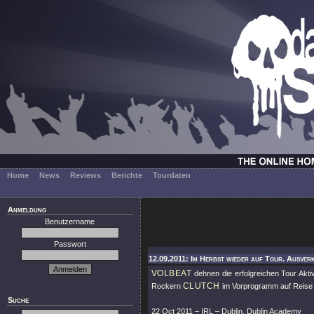
Home
News
Reviews
Berichte
Tourdaten
Anmeldung
Benutzername
Passwort
12.09.2011: Im Herbst wieder auf Tour. Ausver
VOLBEAT
dehnen die erfolgreichen Tour Akti
CLUTCH
Rockern
im Vorprogramm auf Reise g
Suche
22 Oct 2011 – IRL – Dublin, Dublin Academy