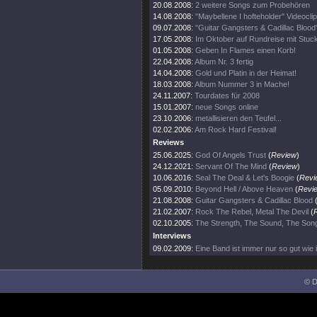
20.08.2008:
2 weitere Songs zum Probehören
14.08.2008:
"Maybellene I hofteholder" Videoclip 
09.07.2008:
"Guitar Gangsters & Cadillac Blood"
17.05.2008:
Im Oktober auf Rundreise mit Stuc
01.05.2008:
Geben In Flames einen Korb!
22.04.2008:
Album Nr. 3 fertig
14.04.2008:
Gold und Platin in der Heimat!
18.03.2008:
Album Nummer 3 in Mache!
24.11.2007:
Tourdates für 2008
15.01.2007:
neue Songs online
23.10.2006:
metallisieren den Teufel...
02.02.2006:
Am Rock Hard Festival!
Reviews
25.06.2025:
God Of Angels Trust
(
Review
)
24.12.2021:
Servant Of The Mind
(
Review
)
10.06.2016:
Seal The Deal & Let's Boogie
(
Revi
05.09.2010:
Beyond Hell / Above Heaven
(
Revi
21.08.2008:
Guitar Gangsters & Cadillac Blood
21.02.2007:
Rock The Rebel, Metal The Devil
(
02.10.2005:
The Strength, The Sound, The Son
Interviews
09.02.2009:
Eine Band ist immer nur so gut wie i
© D