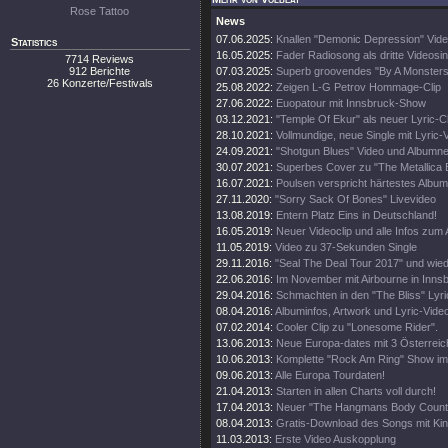
Rose Tattoo
News
07.06.2025:
Knallen "Demonic Depression" Vide
Statistics
16.05.2025:
Fader Radiosong als dritte Videosin
7714 Reviews
912 Berichte
07.03.2025:
Superb groovendes "By A Monsters
26 Konzerte/Festivals
25.08.2022:
Zeigen L-G Petrov Hommage-Clip
27.06.2022:
Euopatour mit Innsbruck-Show
03.12.2021:
"Temple Of Ekur" als neuer Lyric-Cl
28.10.2021:
Vollmundige, neue Single mit Lyric-
24.09.2021:
"Shotgun Blues" Video und Albumn
30.07.2021:
Superbes Cover zu "The Metallica B
16.07.2021:
Poulsen verspricht härtestes Album
27.11.2020:
"Sorry Sack Of Bones" Livevideo
13.08.2019:
Entern Platz Eins in Deutschland!
16.05.2019:
Neuer Videoclip und alle Infos zum
11.05.2019:
Video zu 37-Sekunden Single
29.11.2016:
"Seal The Deal Tour 2017" und wied
22.06.2016:
Im November mit Airbourne in Inns
29.04.2016:
Schmachten in den "The Bliss" Lyric
08.04.2016:
Albuminfos, Artwork und Lyric-Vide
07.02.2014:
Cooler Clip zu "Lonesome Rider".
13.06.2013:
Neue Europa-dates mit 3 Österreic
10.06.2013:
Komplette "Rock Am Ring" Show im
09.06.2013:
Alle Europa Tourdaten!
21.04.2013:
Starten in allen Charts voll durch!
17.04.2013:
Neuer "The Hangmans Body Count" 
08.04.2013:
Gratis-Download des Songs mit Ki
11.03.2013:
Erste Video Auskopplung