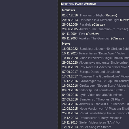
Mehr von Fates Warning
Reviews
01.07.2016:
Theories of Flight
(
Review
)
20.09.2013:
Darkness in a Different Light
(
Revi
26.04.2009:
Parallels
(
Classic
)
29.06.2005:
Awaken The Guardian (re-release)
04.11.2004:
Fwx
(
Review
)
06.11.2003:
Awaken The Guardian
(
Classic
)
News
16.05.2022:
Bandbiografie zum 40-jährigen Jub
10.11.2020:
Präsentieren "Begin Again" Video
10.10.2020:
Video zu zweiter Single und Albumi
29.08.2020:
Albumnews und erste Single online
23.08.2019:
Ray Alder mit Video zu erster Solo-
07.09.2017:
Europa Dates und Livealbum.
17.03.2017:
"Awaken The Guardian-Live" Video 
14.12.2016:
Großartiger "SOS" Clip und Tourda
16.09.2016:
Großartiger "Seven Stars" Videocli
09.09.2016:
Videoclip und Tourdaten für 2017.
04.06.2016:
Lyric-Video und alle Albuminfos!
27.05.2016:
Sampler zu "Theories Of Flight"
24.04.2016:
Artwork & Tracklist zu "Theories Of 
12.08.2015:
Neue Version von "A Pleasant Sha
25.08.2014:
Redaktionslieblinge live in Innsbruc
19.12.2013:
Präsentieren "Firefly" Videoclip.
18.11.2013:
Stellen Videoclip zu "I Am" Vor.
12.09.2013:
Neuer Song im Stream