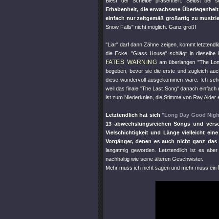
Biest der Scheibe präsentiert. Selbst be
Erhabenheit, die erwachsene Überlegenheit
einfach nur zeitgemäß großartig zu musizi
Snow Falls"
nicht möglich. Ganz groß!
"Liar"
darf dann Zähne zeigen, kommt letztendli
die Ecke.
"Glass House"
schlägt in dieselbe
FATES WARNING
am überlangen
"The Lo
begeben, bevor sie die erste und zugleich au
diese wundervoll ausgekommen wäre. Ich sehe e
weil das finale
"The Last Song"
danach einfach n
ist zum Niederknien, die Stimme von Ray Alder e
Letztendlich hat sich
"Long Day Good Nigh
13 abwechslungsreichen Songs und versc
Vielschichtigkeit und Länge vielleicht ei
Vorgänger, denen es auch nicht ganz das
langatmig geworden. Letztendlich ist es ab
nachhaltig wie seine älteren Geschwister.
Mehr muss ich nicht sagen und mehr muss ein