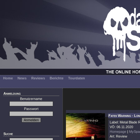
Home
News
Reviews
Berichte
Tourdaten
Anmeldung
Benutzername
Passwort
Fates Warning - Lo
Label: Metal Blade
VÖ: 06.11.2020
Homepage
|
MySpa
Suche
Art: Review