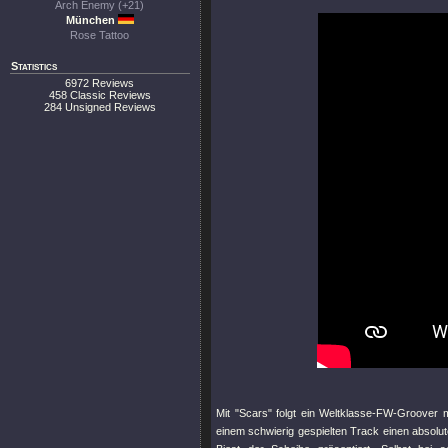
Arch Enemy (+21)
München
Rose Tattoo
Statistics
6972 Reviews
458 Classic Reviews
284 Unsigned Reviews
Mit
"Scars"
folgt ein Weltklasse-FW-Groover mi
einem schwierig gespielten Track einen abso