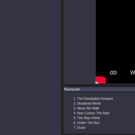
Trackliste
The Destination Onward
Shuttered World
Alone We Walk
Now Comes The Rain
The Way Home
Under The Sun
Scars