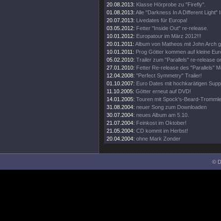
20.08.2013:
Klasse Hörprobe zu "Firefly".
01.08.2013:
Alle "Darkness In A Different Light" 
20.07.2013:
Livedates für Europa!
03.05.2012:
Fetter "Inside Out" re-release.
10.01.2012:
Europatour im März 2012!!!
20.01.2011:
Album von Matheos mit John Arch ge
10.01.2011:
Prog Götter kommen auf kleine Eur
05.02.2010:
Trailer zum "Parallels" re-release on
27.01.2010:
Fetter Re-release des "Parallels" 
12.04.2008:
"Perfect Symmetry" Trailer!
01.10.2007:
Euro Dates mit hochkarätigen Supp
11.10.2005:
Götter erneut auf DVD!
14.01.2005:
Touren mit Spock's-Beard-Trommler 
31.08.2004:
neuer Song zum Downloaden
30.07.2004:
neues Album am 5.10.
21.07.2004:
Feinkost im Oktober!
21.05.2004:
CD kommt im Herbst!
20.04.2004:
ohne Mark Zonder
© D