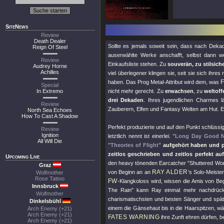
SiteNews
Review
Death Dealer
Sollte es jemals soweit sein, dass nach Dekad
Reign Of Steel
auserwählte Werke anschafft, selbst dann 
Review
Einkaufsliste stehen. Zu
souverän, zu stilsich
Audrey Horne
Achilles
viel überlegener klingen sie, seit sie sich ih
haben. Das Prog Metal-Attribut wird dem, was
Special
In Extremo
nicht mehr gerecht. Zu
erwachsen
, zu
weltoff
drei Dekaden
. Ihres jugendlichen Charmes l
Review
Zauberern, Elfen und Fantasy Welten am Hut. E
North Sea Echoes
How To Cast A Shadow
Perfekt produzierte und auf den Punkt schlüss
Review
Ignition
letztlich nennt ist einerlei.
"Long Day Good N
All Will Die
"Theories of Flight"
aufgehört haben und pr
zeitlos geschrieben und zeitlos perfekt 
Upcoming Live
den heavy tönenden Earcatcher
"Shuttered Wor
Graz
RAY ALDER
von Beginn an an
‘s Solo-Meist
Wolfmother
Rose Tattoo
FW
-Klangkoloss wird, wissen die Amis von Be
Innsbruck
The Rain"
kann Ray einmal mehr nachdrücklic
Wolfmother
charismatischsten und besten Sänger und spä
Dinkelsbühl
einem die Gänsehaut bis in die Haarspitzen, wä
Arch Enemy (+21)
Arch Enemy (+21)
FATES WARNING
ihre Zunft ehren dürfen, 
Arch Enemy (+21)