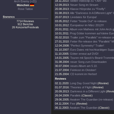
18.11.2013:
Stellen Videoclip zu "I Am" Vor.
Arch Enemy (+21)
12.09.2013:
Neuer Song im Stream
München
Rose Tattoo
20.08.2013:
Klasse Hörprobe zu "Firefly".
01.08.2013:
Alle "Darkness In A Different Light" 
Statistics
20.07.2013:
Livedates für Europa!
7714 Reviews
03.05.2012:
Fetter "Inside Out" re-release.
912 Berichte
10.01.2012:
Europatour im März 2012!!!
26 Konzerte/Festivals
20.01.2011:
Album von Matheos mit John Arch ge
10.01.2011:
Prog Götter kommen auf kleine Eur
05.02.2010:
Trailer zum "Parallels" re-release on
27.01.2010:
Fetter Re-release des "Parallels" 
12.04.2008:
"Perfect Symmetry" Trailer!
01.10.2007:
Euro Dates mit hochkarätigen Supp
11.10.2005:
Götter erneut auf DVD!
14.01.2005:
Touren mit Spock's-Beard-Trommler 
31.08.2004:
neuer Song zum Downloaden
30.07.2004:
neues Album am 5.10.
21.07.2004:
Feinkost im Oktober!
21.05.2004:
CD kommt im Herbst!
Reviews
02.11.2020:
Long Day Good Night
(
Review
)
01.07.2016:
Theories of Flight
(
Review
)
20.09.2013:
Darkness in a Different Light
(
Revi
26.04.2009:
Parallels
(
Classic
)
29.06.2005:
Awaken The Guardian (re-release)
04.11.2004:
Fwx
(
Review
)
06.11.2003:
Awaken The Guardian
(
Classic
)