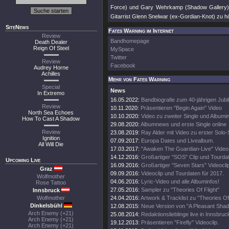
Force) und Gary Wehrkamp (Shadow Gallery) 
Gitarrist Glenn Snelwar (ex-Gordian-Knot) zu h
SiteNews
Fates Warning im Internet
Review
Bandhomepage
Death Dealer
Reign Of Steel
MySpace
Twitter
Review
Facebook
Audrey Horne
Achilles
Mehr von Fates Warning
Special
News
In Extremo
16.05.2022:
Bandbiografie zum 40-jährigen Jub
Review
10.11.2020:
Präsentieren "Begin Again" Video
North Sea Echoes
10.10.2020:
Video zu zweiter Single und Albumi
How To Cast A Shadow
29.08.2020:
Albumnews und erste Single online
Review
23.08.2019:
Ray Alder mit Video zu erster Solo-
Ignition
07.09.2017:
Europa Dates und Livealbum.
All Will Die
17.03.2017:
"Awaken The Guardian-Live" Video 
14.12.2016:
Großartiger "SOS" Clip und Tourda
Upcoming Live
16.09.2016:
Großartiger "Seven Stars" Videocli
Graz
09.09.2016:
Videoclip und Tourdaten für 2017.
Wolfmother
04.06.2016:
Lyric-Video und alle Albuminfos!
Rose Tattoo
27.05.2016:
Sampler zu "Theories Of Flight"
Innsbruck
Wolfmother
24.04.2016:
Artwork & Tracklist zu "Theories Of 
Dinkelsbühl
12.08.2015:
Neue Version von "A Pleasant Sha
Arch Enemy (+21)
25.08.2014:
Redaktionslieblinge live in Innsbruc
Arch Enemy (+21)
19.12.2013:
Präsentieren "Firefly" Videoclip.
Arch Enemy (+21)