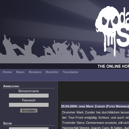
Home
News
Reviews
Berichte
Tourdaten
Anmeldung
Benutzername
Passwort
20.04.2004: ohne Mark Zonder (Fates Warning)
Drummer Mark Zonder hat durchblicken lass
der Tour-Front endgültig Schluss und auch eine
Trommler Steve Zimmermann ersetzte, will sic
Suche
Hammerfall-Stimme Joacim Cans fit halten. Au