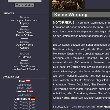
SiteNews
Keine Wertung
Review
Five Finger Death Punch
MOTORJESUS
– vermutlich zumindest im he
Legacy
Formation ist schon beachtliche 15 Jahre unte
Review
Auch live ist man brav zugange, somit folgte mi
Death Dealer
Reign Of Steel
an den letzten beiden Konzertabenden der 2018
Review
Audrey Horne
Die 17 Songs decken alle Schaffensphasen de
Achilles
Nachbearbeitung. Für alle, die die Band no
Metaleinschlägen, ehrlich, dreckig, gerade u
Special
In Extremo
Ansagen von Frontmann Christoph Brix, der 
andererseits mit „Sie“ anredet, schwanken zw
Review
North Sea Echoes
Live-Platte. Im Übrigen sind ja viele englische
How To Cast A Shadow
oben bieten hingegen der Sound und die Songaus
wie
"Dirty Pounding Gasoline"
als Abschluss, 
Upcoming Live
eine wirklich schlechte Scheibe abgeliefer
Graz
krachenden
"Motor Discipline"
,
"The Dead Arm
Wolfmother
Rose Tattoo
Taktvorgabe verwendete Kuhglocke zum Ein
Innsbruck
Aufzählung aller Charaktere, denen
"Fist oft
Wolfmother
Chuck Norris, Bruce Lee, Silvester Stallone un
Dinkelsbühl
Arch Enemy (+21)
Arch Enemy (+21)
Insgesamt ist
"Live Resurrection"
eine knal
Arch Enemy (+21)