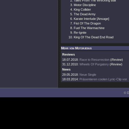
Tales From The Wrecking Ball
Motor Discipline
King Collider
The Dead Army
Karate Interlude [Ansage]
Fist Of The Dragon
Fuel The Warmachine
Re-Ignite
King Of The Dead End Road
Mehr von Motorjesus
Reviews
18.07.2018:
Race to Resurrection
(
Review
)
31.12.2010:
Wheels Of Purgatory
(
Review
)
News
29.05.2018:
Neue Single
18.03.2014:
Präsentieren coolen Lyric-Clip vor.
© D