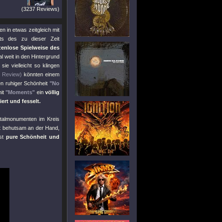
(3237 Reviews)
en in etwas zeitgleich mit
ts des zu dieser Zeit
zenlose Spielweise des
l weit in den Hintergrund
ie vielleicht so klingen
c Review)
könnten einem
en ruhiger Schönheit
"No
mit
"Moments"
ein
völlig
ert und fesselt.
talmonumenten im Kreis
t behutsam an der Hand,
st
pure Schönheit und