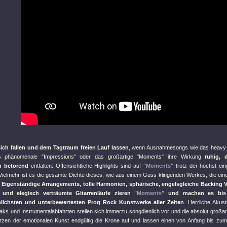
ich fallen und dem Tagtraum freien Lauf lassen
, wenn Ausnahmesongs wie das heav
s phänomenale
"Impressions"
oder das großartige
"Moments"
ihre Wirkung
ruhig, 
h betörend
entfalten. Offensichtliche Highlights sind auf
"Moments"
trotz der höchst ei
Vielmehr ist es die gesamte Dichte dieses, wie aus einem Guss klingenden Werkes, die ein
.
Eigenständige Arrangements, tolle Harmonien, sphärische, engelsgleiche Backing 
 und elegisch verträumte Gitarrenläufe zieren
"Moments"
und machen es bis 
hlichsten und unterbewertesten Prog Rock Kunstwerke aller Zeiten
. Herrliche Akust
aks und Instrumentalabfahrten stellen sich immerzu songdienlich vor und die absolut großar
tzen der emotionalen Kunst endgültig die Krone auf und lassen einen von Anfang bis zum