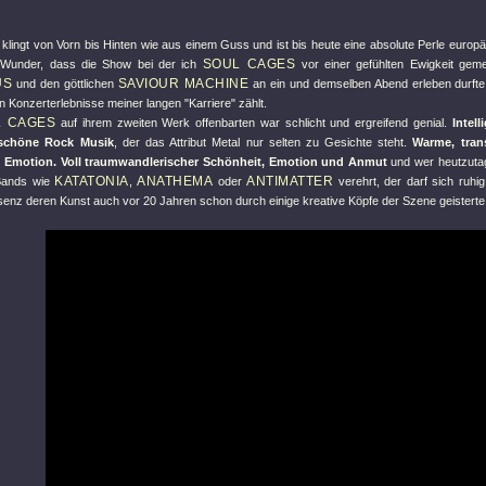
klingt von Vorn bis Hinten wie aus einem Guss und ist bis heute eine absolute Perle europ
SOUL CAGES
n Wunder, dass die Show bei der ich
vor einer gefühlten Ewigkeit ge
US
SAVIOUR MACHINE
und den göttlichen
an ein und demselben Abend erleben durfte
en Konzerterlebnisse meiner langen
"Karriere"
zählt.
L CAGES
auf ihrem zweiten Werk offenbarten war schlicht und ergreifend genial.
Intel
 schöne Rock Musik
, der das Attribut Metal nur selten zu Gesichte steht.
Warme, tran
 Emotion. Voll traumwandlerischer Schönheit, Emotion und Anmut
und wer heutzuta
KATATONIA
ANATHEMA
ANTIMATTER
 Bands wie
,
oder
verehrt, der darf sich ruh
senz deren Kunst auch vor 20 Jahren schon durch einige kreative Köpfe der Szene geistert