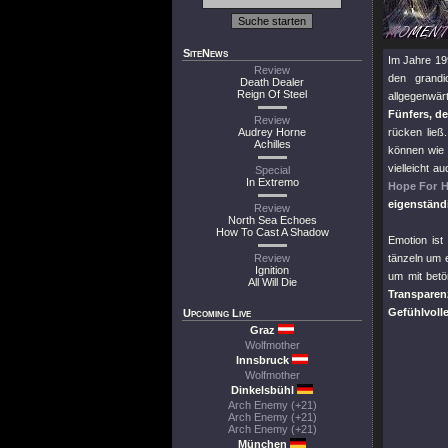
SiteNews
Im Jahre 199
Review
den grandi
Death Dealer
Reign Of Steel
allgegenwär
Fünfers, de
Review
Audrey Horne
rücken lie
Achilles
können wie
vielleicht a
Special
In Extremo
Hope For 
eigenständi
Review
North Sea Echoes
How To Cast A Shadow
Emotion ist
Review
tänzeln um 
Ignition
um mit bet
All Will Die
Transparen
Gefühlvoll
Upcoming Live
Graz
Wolfmother
Innsbruck
Wolfmother
Dinkelsbühl
Arch Enemy (+21)
Arch Enemy (+21)
Arch Enemy (+21)
München