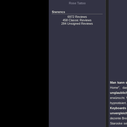
Rose Tattoo
Statistics
6972 Reviews
458 Classic Reviews
284 Unsigned Reviews
Man kann s
Home"
, da
unglaublic
erwünscht. 
hypnotisiert
Keyboards
unvergleic
dezente Bre
Staroske se