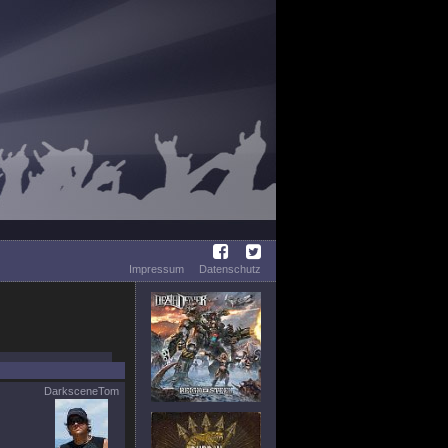
Impressum
Datenschutz
DarksceneTom