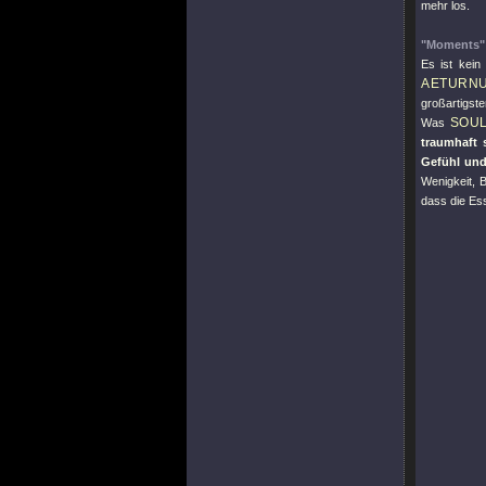
mehr los.
"Moments"
Es ist kei
AETURN
großartigst
SOU
Was
traumhaft
Gefühl und
Wenigkeit,
dass die Es