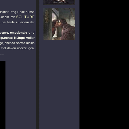
äischer Prog Rock Kunst!
SOLITUDE
meinsam mit
, bis heute zu einem der
ligente, emotionale und
sparente Klänge voller
ge, ebenso so wie meine
ig mal davon überzeugen,
e….