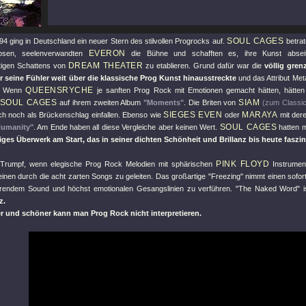
SOUL CAGES
4 ging in Deutschland ein neuer Stern des stilvollen Progrocks auf.
betrat
EVERON
osen, seelenverwandten
die Bühne und schafften es, ihre Kunst absei
DREAM THEATER
tigen Schattens von
zu etablieren. Grund dafür war die
völlig gren
r seine Fühler weit über die klassische Prog Kunst hinausstreckte
und das Attribut Meta
QUEENSRYCHE
ß. Wenn
je sanften Prog Rock mit Emotionen gemacht hätten, hätten s
SOUL CAGES
SIAM
auf ihrem zweiten Album
"Moments"
. Die Briten von
(zum Classi
SIEGES EVEN
MARAYA
uch noch als Brückenschlag einfallen. Ebenso wie
oder
mit der
SOUL CAGES
Humanity"
. Am Ende haben all diese Vergleiche aber keinen Wert.
hatten 
ges Überwerk am Start, das in seiner dichten Schönheit und Brillanz bis heute faszini
PINK FLOYD
 Trumpf, wenn elegische Prog Rock Melodien mit sphärischen
Instrumen
einen durch die acht zarten Songs zu geleiten. Das großartige
"Freezing"
nimmt einen sofor
örendem Sound und höchst emotionalen Gesangslinien zu verführen.
"The Naked Word"
i
z.
er und schöner kann man Prog Rock nicht interpretieren.