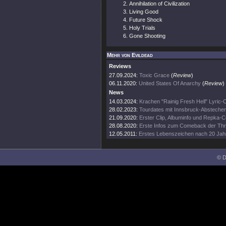
Annihilation of Civilization
Living Good
Future Shock
Holy Trials
Gone Shooting
Mehr von Evildead
Reviews
27.09.2024:
Toxic Grace
(
Review
)
06.11.2020:
United States Of Anarchy
(
Review
)
News
14.03.2024:
Krachen "Rainig Fresh Hell" Lyric-C
28.02.2023:
Tourdates mit Innsbruck-Abstecher
21.09.2020:
Erster Clip, Albuminfo und Repka-
28.08.2020:
Erste Infos zum Comeback der Th
12.05.2011:
Erstes Lebenszeichen nach 20 Jah
© D