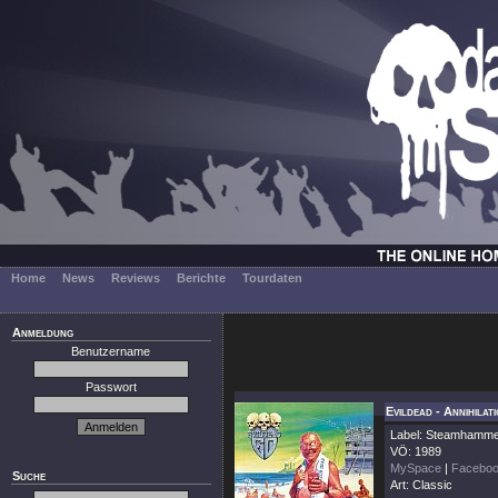
Home
News
Reviews
Berichte
Tourdaten
Anmeldung
Benutzername
Passwort
Evildead - Annihilati
Label: Steamhamm
VÖ: 1989
MySpace
|
Facebo
Suche
Art: Classic