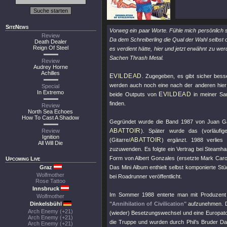
SiteNews
Vorweg ein paar Worte. Fühle mich persönlich s
Review
Da dem Schreiberling die Qual der Wahl selbst 
Death Dealer
Reign Of Steel
es verdient hätte, hier und jetzt erwähnt zu we
Sachen Thrash Metal.
Review
Audrey Horne
Achilles
EVILDEAD
. Zugegeben, es gibt sicher bess
werden auch noch eine nach der anderen hier
Special
In Extremo
EVILDEAD
beide Outputs von
in meiner Sa
finden.
Review
North Sea Echoes
How To Cast A Shadow
Gegründet wurde die Band 1987 von Juan Gar
ABATTOIR
Review
). Später wurde das (vorläufi
Ignition
ABATTOIR
(Gitarre/
) ergänzt. 1988 verlies
All Will Die
zuzuwenden. Es folgte ein Vertrag bei Steamha
Form von Albert Gonzales (ersetzte Mark Caro 
Upcoming Live
Graz
Das Mini Album enthielt selbst komponierte S
Wolfmother
bei Roadrunner veröffentlicht.
Rose Tattoo
Innsbruck
Im Sommer 1988 enterte man mit Produzent 
Wolfmother
Dinkelsbühl
"Annihilation of Civilication"
aufzunehmen. D
Arch Enemy (+21)
(wieder) Besetzungswechsel und eine Europat
Arch Enemy (+21)
die Truppe und wurden durch Phil’s Bruder D
Arch Enemy (+21)