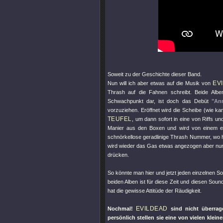
Soweit zu der Geschichte dieser Band.
EV
Nun will ich aber etwas auf die Musik von
Thrash auf die Fahnen schreibt. Beide Albe
Schwachpunkt dar, ist doch das Debüt
"Ann
vorzuziehen. Eröffnet wird die Scheibe (wie 
TEUFEL
, um dann sofort in eine von Riffs u
Manier aus den Boxen und wird von einem ex
schnörkellose geradlinige Thrash Nummer, wo 
wird wieder das Gas etwas angezogen aber nu
drücken.
So könnte man hier und jetzt jeden einzelnen So
beiden Alben ist für diese Zeit und diesen Sound
hat die gewisse Attitüde der Räudigkeit.
EVILDEAD
Nochmal!
sind nicht überrag
persönlich stellen sie eine von vielen klei