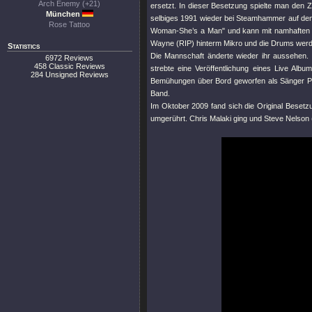
Arch Enemy (+21)
ersetzt. In dieser Besetzung spielte man den Z
München
selbiges 1991 wieder bei Steamhammer auf den
Rose Tattoo
Woman-She’s a Man"
und kann mit namhaften
Wayne (RIP) hinterm Mikro und die Drums werd
Statistics
Die Mannschaft änderte wieder ihr aussehen.
6972 Reviews
458 Classic Reviews
strebte eine Veröffentlichung eines Live Al
284 Unsigned Reviews
Bemühungen über Bord geworfen als Sänger Ph
Band.
Im Oktober 2009 fand sich die Original Besetz
umgerührt. Chris Malaki ging und Steve Nelson (