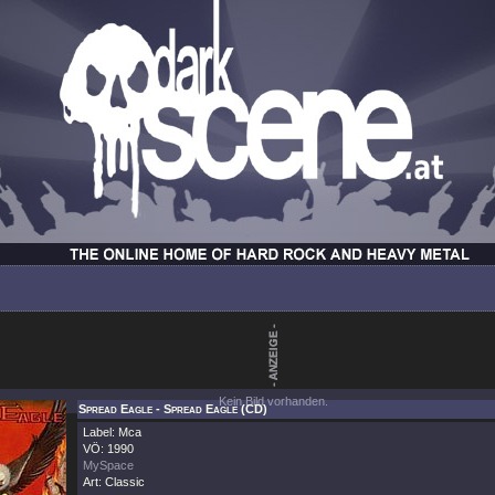
Kein Bild vorhanden.
Spread Eagle - Spread Eagle (CD)
Label: Mca
VÖ: 1990
MySpace
Art: Classic