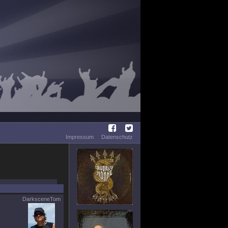
Impressum
Datenschutz
DarksceneTom