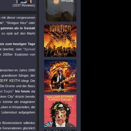
(3237 Reviews)
s mit dieser vergessenen
de"
,
"Shotgun Kiss"
oder
etreten als in Gestalt
re zu spät auf den Markt
 bis zum heutigen Tage
t überfett, nein
"Spread
ur 2005er Explosion von
breichten im Jahre 1990
 grandiosen Sänger, der
JEFF KEITH
klingt. Die
. Die Drums und der Bass
ad Eagle"
bis heute zu
oken City"
drückt bereits
 könnte ein imaginärer
ben in Körperteilen, die
r Lebenslust aufgegeben
 Büstenstützer willenlos
 Generationen glücklich