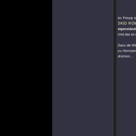
Im Prinzip i
SKID RO
eigenständi
Und das ist
Dass die 90
zu Horrorpre
drücken…