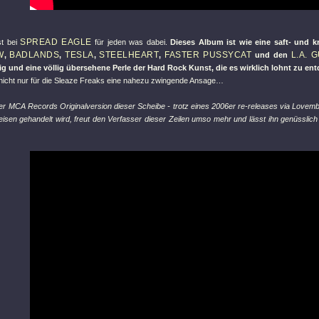
SPREAD EAGLE
st bei
für jeden was dabei.
Dieses Album ist wie eine saft- und k
W
BADLANDS
TESLA
STEELHEART
FASTER PUSSYCAT
L.A. 
,
,
,
,
und den
g und eine völlig übersehene Perle der Hard Rock Kunst, die es wirklich lohnt zu en
 nicht nur für die Sleaze Freaks eine nahezu zwingende Ansage…
er MCA Records Originalversion dieser Scheibe - trotz eines 2006er re-releases via Lovembe
isen gehandelt wird, freut den Verfasser dieser Zeilen umso mehr und lässt ihn genüsslich