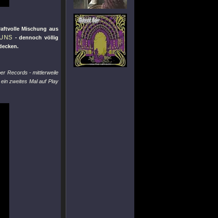
raftvolle Mischung aus
GUNS
- dennoch völlig
tdecken.
r Records - mittlerweile
 ein zweites Mal auf Play