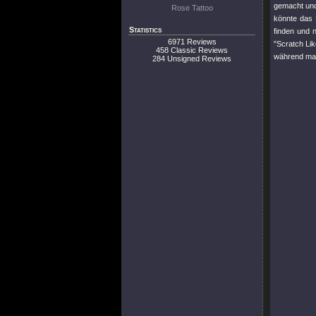
gemacht un
Rose Tattoo
könnte das 
Statistics
finden und 
6971 Reviews
"Scratch Lik
458 Classic Reviews
während ma
284 Unsigned Reviews