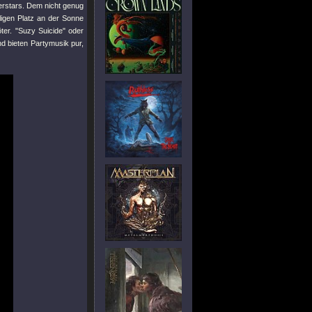
erstars. Dem nicht genug
igen Platz an der Sonne
öter.
"Suzy Suicide"
oder
nd bieten Partymusik pur,