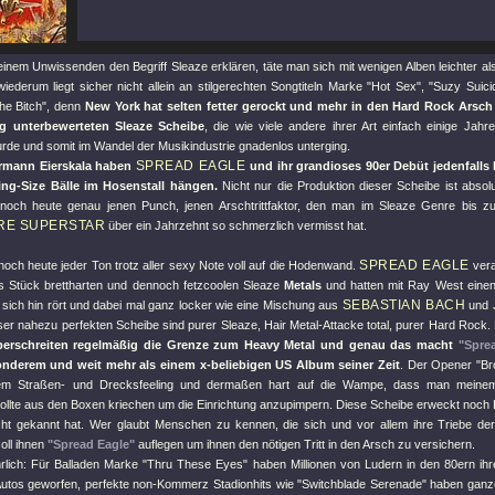
einem Unwissenden den Begriff Sleaze erklären, täte man sich mit wenigen Alben leichter al
iederum liegt sicher nicht allein an stilgerechten Songtiteln Marke
"Hot Sex"
,
"Suzy Suici
e Bitch"
, denn
New York hat selten fetter gerockt und mehr in den Hard Rock Arsch g
lig unterbewerteten Sleaze Scheibe
, die wie viele andere ihrer Art einfach einige Jah
rde und somit im Wandel der Musikindustrie gnadenlos unterging.
SPREAD EAGLE
rmann Eierskala haben
und ihr grandioses 90er Debüt jedenfalls
ing-Size Bälle im Hosenstall hängen.
Nicht nur die Produktion dieser Scheibe ist absolu
noch heute genau jenen Punch, jenen Arschtrittfaktor, den man im Sleaze Genre bis z
RE SUPERSTAR
über ein Jahrzehnt so schmerzlich vermisst hat.
SPREAD EAGLE
noch heute jeder Ton trotz aller sexy Note voll auf die Hodenwand.
vera
es Stück brettharten und dennoch fetzcoolen Sleaze
Metals
und hatten mit Ray West einen
SEBASTIAN BACH
 sich hin rört und dabei mal ganz locker wie eine Mischung aus
und
eser nahezu perfekten Scheibe sind purer Sleaze, Hair Metal-Attacke total, purer Hard Rock
berschreiten regelmäßig die Grenze zum Heavy Metal und genau das macht
"Spre
nderem und weit mehr als einem x-beliebigen US Album seiner Zeit
. Der Opener
"Br
em Straßen- und Drecksfeeling und dermaßen hart auf die Wampe, dass man meinem
ollte aus den Boxen kriechen um die Einrichtung anzupimpern. Diese Scheibe erweckt noch Le
ht gekannt hat. Wer glaubt Menschen zu kennen, die sich und vor allem ihre Triebe de
oll ihnen
"Spread Eagle"
auflegen um ihnen den nötigen Tritt in den Arsch zu versichern.
hrlich: Für Balladen Marke
"Thru These Eyes"
haben Millionen von Ludern in den 80ern ihre
Autos geworfen, perfekte non-Kommerz Stadionhits wie
"Switchblade Serenade"
haben ganze