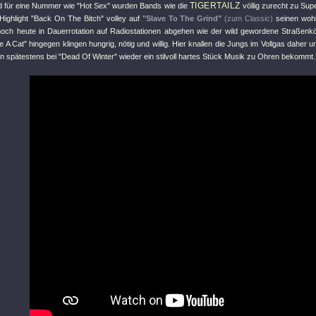
TIGERTAILZ
d für eine Nummer wie
"Hot Sex"
wurden Bands wie die
völlig zurecht zu Sup
Highlight
"Back On The Bitch"
volley auf
"Slave To The Grind"
(zum Classic)
seinen wohl
noch heute in Dauerrotation auf Radiostationen abgehen wie der wild gewordene Straßenk
e A Cat"
hingegen klingen hungrig, nötig und willig. Hier knallen die Jungs im Vollgas daher u
n spätestens bei
"Dead Of Winter"
wieder ein stilvoll hartes Stück Musik zu Ohren bekommt.