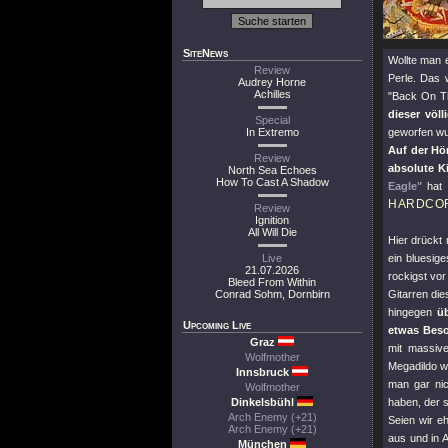
SiteNews
Wollte man 
Review
Perle. Das w
Audrey Horne
Achilles
"Back On Th
dieser völ
Special
In Extremo
geworfen wu
Auf der Hö
Review
absolute K
North Sea Echoes
How To Cast A Shadow
Eagle"
hat 
HARDCO
Review
Ignition
All Will Die
Hier drückt 
Live
ein bluesig
21.07.2026
rockigst vor
Bleed From Within
Conrad Sohm, Dornbirn
Gitarren di
hingegen
ü
Upcoming Live
etwas Beso
Graz
mit massiv
Wolfmother
Megadildo w
Innsbruck
man gar nic
Wolfmother
Dinkelsbühl
haben, der s
Arch Enemy (+21)
Seien wir e
Arch Enemy (+21)
aus und in 
München