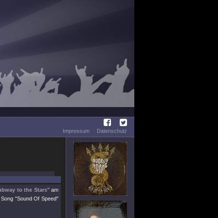
Impressum
Datenschutz
ubway to the Stars"
am
en Song "Sound Of Speed"