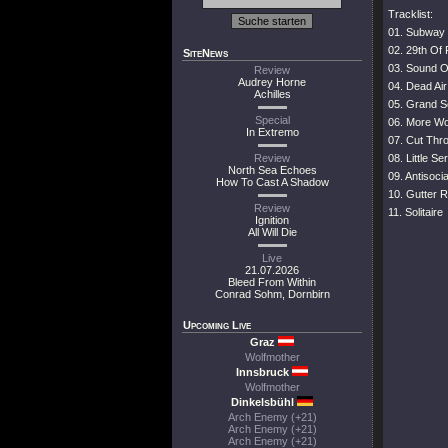
Tracklist:
01. Subway 
02. 29th Of
SiteNews
03. Sound O
Review
Audrey Horne
04. Dead Air
Achilles
05. Grand 
Special
06. More Wo
In Extremo
07. Cut Thr
Review
08. Little Se
North Sea Echoes
09. Antisocia
How To Cast A Shadow
10. Gutter 
Review
11. Solitaire
Ignition
All Will Die
Live
21.07.2026
Bleed From Within
Conrad Sohm, Dornbirn
Upcoming Live
Graz
Wolfmother
Innsbruck
Wolfmother
Dinkelsbühl
Arch Enemy (+21)
Arch Enemy (+21)
Arch Enemy (+21)