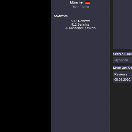
München
Rose Tattoo
Statistics
7713 Reviews
912 Berichte
26 Konzerte/Festivals
Spread Eagle
MySpace
Mehr von Sp
Reviews
08.08.2010: