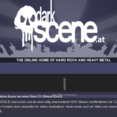
Kein Bild vorhanden.
Neues Album und neues Video !!!! (Spread Eagle)
EAGLE
sind zurück und die einst völlig unterschätzten NYC-Sleazer veröffentlichen mit
"S
ia Frontiers doch tatsächlich ihr drittes Studioalbum. Vorab wurde auch ein Video zum neu
t: