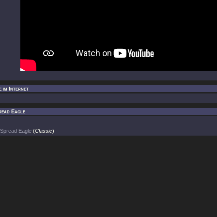
 im Internet
read Eagle
Spread Eagle
(
Classic
)