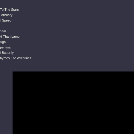
To The Stars
 February
f Speed
Scam
lf Than Lamb
ough
rpentina
l Butterfly
Rhymes For Valentines