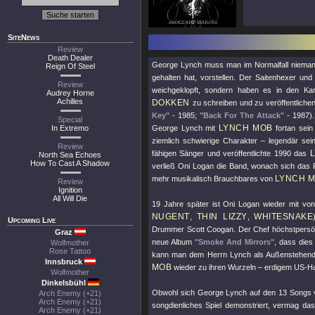
SiteNews
Review
Death Dealer
George Lynch muss man im Normalfall niemand
Reign Of Steel
gehalten hat, vorstellen. Der Saitenhexer un
Review
weichgeklopft, sondern haben es in den Ka
Audrey Horne
Achilles
DOKKEN
zu schreiben und zu veröffentlichen
Key"
- 1985;
"Back For The Attack"
- 1987).
Special
LYNCH MOB
In Extremo
George Lynch mit
fortan sein
ziemlich schwierige Charakter – legendär sei
Review
fähigen Sänger und veröffentlichte 1990 das
North Sea Echoes
How To Cast A Shadow
verließ Oni Logan die Band, wonach sich das
LYNCH 
mehr musikalisch Brauchbares von
Review
Ignition
All Will Die
19 Jahre später ist Oni Logan wieder mit vo
NUGENT
THIN LIZZY
WHITESNAKE
,
,
Upcoming Live
Drummer Scott Coogan. Der Chef höchstpersönl
Graz
neue Album
"Smoke And Mirrors"
, dass dies
Wolfmother
Rose Tattoo
kann man dem Herrn Lynch als Außenstehend
Innsbruck
MOB
wieder zu ihren Wurzeln – erdigem US-Ha
Wolfmother
Dinkelsbühl
Obwohl sich George Lynch auf den 13 Songs
Arch Enemy (+21)
Arch Enemy (+21)
songdienliches Spiel demonstriert, vermag d
Arch Enemy (+21)