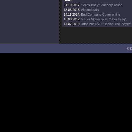
31.10.2017:
"Miles Away" Videoclip online
13.06.2015:
Albumdetails
14.11.2014:
Bad Company Cover online
16.08.2012:
Neuer Videoclip zu "Slow Drag".
14.07.2010:
Infos zur DVD "Behind The Player"
© D