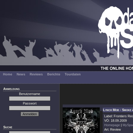
Home
News
Reviews
Berichte
Tourdaten
Anmeldung
Benutzername
Passwort
Lynch Mob - Smoke 
Label: Frontiers Re
VÖ: 18.09.2009
Homepage
|
MySpa
Suche
Art: Review