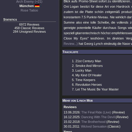
Blick aufs Promo-Sheet sofort zu identifizieren
Arch Enemy (+21)
München
Oni Logan besitzt für diese Art von Hardrock 
Rose Tattoo
zudem ist die Platte schön zeitgemäß produzie
konstantem 7.5 Punkte-Niveau. Nie wirklich dar
Statistics
Summe also eine tolle Scheibe, die vollends
6972 Reviews
geneigte potentielle Käufer durchaus Songs w
458 Classic Reviews
284 Unsigned Reviews
speziell gitarrentechnisch höchst empfehlensw
Close My Eyes"
testhören. Im direkten Ver
Review...)
hat Georg Lynch eindeutig die Nase 
Trackliste
21st Century Man
Smoke And Mirrors
Lucky Man
My Kind Of Healer
Time Keepers
Revolution Heroes
Let The Music Be Your Master
Mehr von Lynch Mob
Reviews
13.06.2026:
The Final Ride (Live)
(
Review
)
16.12.2025:
Dancing With The Devil
(
Review
)
15.02.2018:
The Brotherhood
(
Review
)
30.01.2011:
Wicked Sensation
(
Classic
)
News