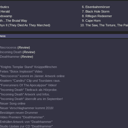
rbutics
Eisenbahnmörser
 Herald
Black Hole Storm
odswamp
Riflegun Redeemer
th…The Brutal Way
Cape Horn
hyx II (They Died As They Marched)
The Saw, The Torture, The Pai
phyx
Necroceros
(
Review
)
Incoming Death
(
Review
)
Deathhammer
(
Review
)
"Knights Templar Stand" Knüppelfilmchen
Fettes "Botox Implosion" Video
"Necroceros" kommt im Jänner. Artwork online
Knattern "Candiru" Clip und Tourdates raus.
"Forerunners Of The Apocalypse" Video!
"Incoming Death" Titeltrack als Hörprobe.
"Incoming Death" Artwork und Infos.
"Incoming Death" überrollt uns im September!
Neuer Song online
Neuer Vorschlaghammer kommt 2016!
Bestätigen neuen Drummer
Video Premiere "Deathhammer".
Enthüllen Artwork von "Deathhammer"
Studio Update zur CD "Deathhammer"