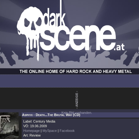
Kein Bild vorhanden.
Asphyx - Death...The Brutal Way (CD)
Label: Century Media
VÖ: 19.06.2009
Homepage
|
MySpace
|
Facebook
Art: Review