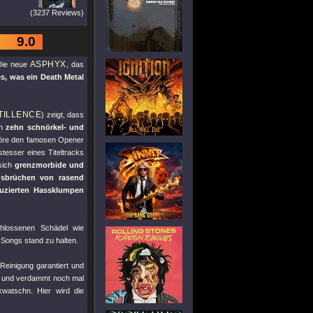
(3237 Reviews)
9.0
ASPHYX
 Die neue
, das
s, was ein Death Metal
TILLENCE
) zeigt, dass
ch
zehn schnörkel- und
höre den famosen Opener
tesser eines Titeltracks
sich
grenzmorbide und
sbrüchen von rasend
uzierten Hassklumpen
chlossenen Schädel wie
Songs stand zu halten.
Reinigung garantiert und
ln und verdammt noch mal
kwatschn. Hier wird die