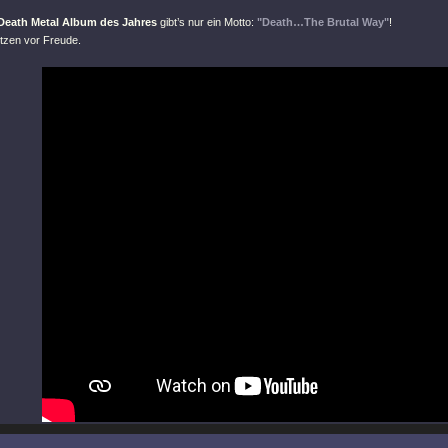
Death Metal Album des Jahres
gibt’s nur ein Motto:
"Death…The Brutal Way"
!
otzen vor Freude.