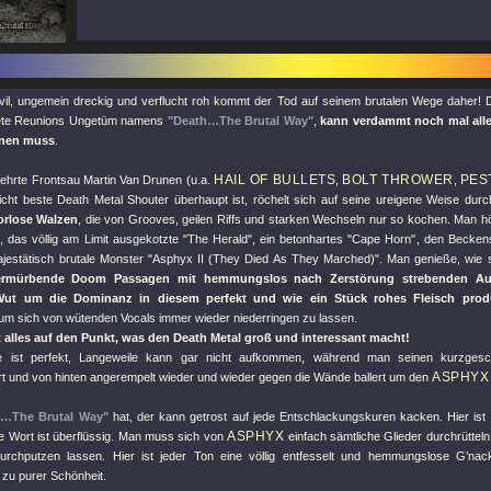
il, ungemein dreckig und verflucht roh kommt der Tod auf seinem brutalen Wege daher!
tete Reunions Ungetüm namens
"Death…The Brutal Way"
,
kann verdammt noch mal alle
nen muss
.
HAIL OF BULLETS
BOLT THROWER
PES
ehrte Frontsau Martin Van Drunen (u.a.
,
,
leicht beste Death Metal Shouter überhaupt ist, röchelt sich auf seine ureigene Weise dur
orlose Walzen
, die von Grooves, geilen Riffs und starken Wechseln nur so kochen. Man 
, das völlig am Limit ausgekotzte
"The Herald"
, ein betonhartes
"Cape Horn"
, den Beckens
jestätisch brutale Monster
"Asphyx II (They Died As They Marched)"
. Man genieße, wie 
zermürbende Doom Passagen mit hemmungslos nach Zerstörung strebenden Au
 Wut um die Dominanz in diesem perfekt und wie ein Stück rohes Fleisch prod
 um sich von wütenden Vocals immer wieder niederringen zu lassen.
 alles auf den Punkt, was den Death Metal groß und interessant macht!
e ist perfekt, Langeweile kann gar nicht aufkommen, während man seinen kurzges
ASPHYX
rt und von hinten angerempelt wieder und wieder gegen die Wände ballert um den
h…The Brutal Way"
hat, der kann getrost auf jede Entschlackungskuren kacken. Hier ist 
ASPHYX
re Wort ist überflüssig. Man muss sich von
einfach sämtliche Glieder durchrütte
urchputzen lassen. Hier ist jeder Ton eine völlig entfesselt und hemmungslose G’nac
 zu purer Schönheit.