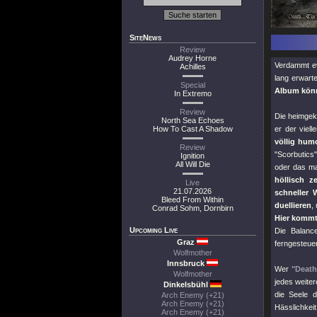
SiteNews
Review
Audrey Horne
Verdammt ev
Achilles
lang erwar
Special
Album kön
In Extremo
Review
Die heimgek
North Sea Echoes
How To Cast A Shadow
er der viel
völlig hum
Review
"Scorbutics"
Ignition
All Will Die
oder das ma
höllisch 
Live
21.07.2026
schneller
Bleed From Within
duellieren
,
Conrad Sohm, Dornbirn
Hier kommt
Upcoming Live
Die Balanc
Graz
ferngesteue
Wolfmother
Innsbruck
Wer
"Deat
Wolfmother
jedes weite
Dinkelsbühl
die Seele d
Arch Enemy (+21)
Arch Enemy (+21)
Hässlichkeit
Arch Enemy (+21)