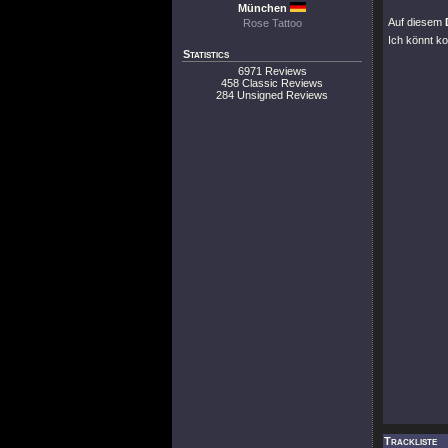
München
Auf diesem
Rose Tattoo
Ich könnt k
Statistics
6971 Reviews
458 Classic Reviews
284 Unsigned Reviews
Trackliste