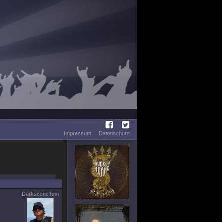
Impressum
Datenschutz
DarksceneTom