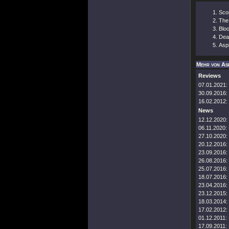
Sco
The
Blo
Dea
Asp
Mehr von As
Reviews
07.01.2021:
30.09.2016:
16.02.2012:
News
12.12.2020:
06.11.2020:
27.10.2020:
20.12.2016:
23.09.2016:
26.08.2016:
25.07.2016:
18.07.2016:
23.04.2016:
23.12.2015:
18.03.2014:
17.02.2012:
01.12.2011:
17.09.2011: