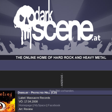
Kein Bild vorhanden.
Disbelief - Protected Hell (CD)
Label: Massacre Records
VÖ: 17.04.2008
Homepage
|
MySpace
|
Facebook
Art: Review