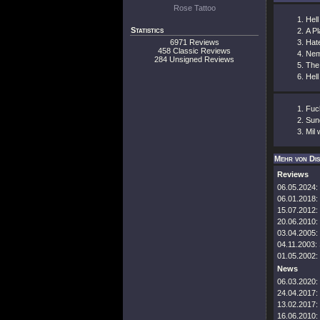
Rose Tattoo
Hell
Statistics
A P
6971 Reviews
Hat
458 Classic Reviews
Nem
284 Unsigned Reviews
The
Hel
Fuc
Sun
Mil 
Mehr von Dis
Reviews
06.05.2024:
06.01.2018:
15.07.2012:
20.06.2010:
03.04.2005:
04.11.2003:
01.05.2002:
News
06.03.2020:
24.04.2017:
13.02.2017:
16.06.2010: