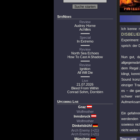
SiteNews
Review
Audrey Horne
Ich kenne n
Achilles
DISBELIE
Special
Experiment 
In Extremo
sprich: der
Review
North Sea Echoes
How To Cast A Shadow
Nun gut, d
allgegenwär
Review
dem Regal z
Ignition
All Will Die
klingt, ken
Sound konze
Live
21.07.2026
einziger Tr
Bleed From Within
es – die ga
Conrad Sohm, Dornbirn
schwer ver
Upcoming Live
Aufmerksamk
Graz
Wolfmother
Ein gefahre
Innsbruck
werdenden T
Wolfmother
sowieso nic
Dinkelsbühl
nicht weiter
Arch Enemy (+21)
Arch Enemy (+21)
München
Trackliste