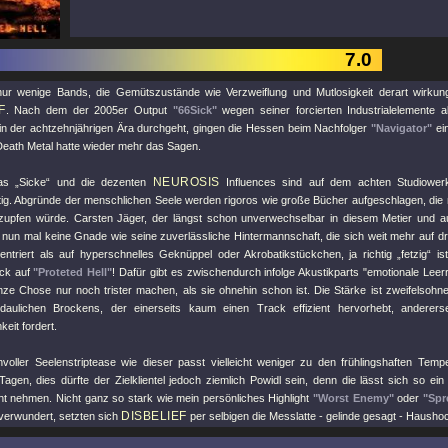
7.0
ur wenige Bands, die Gemütszustände wie Verzweiflung und Mutlosigkeit derart wirkungs
F
. Nach dem der 2005er Output
"66Sick"
wegen seiner forcierten Industrialelemente 
in der achtzehnjährigen Ära durchgeht, gingen die Hessen beim Nachfolger
"Navigator"
ein
 Death Metal hatte wieder mehr das Sagen.
NEUROSIS
as „Sicke“ und die dezenten
Influences sind auf dem achten Studiower
tig. Abgründe der menschlichen Seele werden rigoros wie große Bücher aufgeschlagen, die 
upfen würde. Carsten Jäger, der längst schon unverwechselbar in diesem Metier und a
nt nun mal keine Gnade wie seine zuverlässliche Hintermannschaft, die sich weit mehr auf
ntriert als auf hyperschnelles Geknüppel oder Akrobatikstückchen, ja richtig „fetzig“ 
ack auf
"Proteted Hell"
! Dafür gibt es zwischendurch infolge Akustikparts "emotionale Leer
nze Chose nur noch trister machen, als sie ohnehin schon ist. Die Stärke ist zweifelsohn
daulichen Brockens, der einerseits kaum einen Track effizient hervorhebt, andererse
eit fordert.
nvoller Seelenstriptease wie dieser passt vielleicht weniger zu den frühlingshaften Tem
agen, dies dürfte der Zielklientel jedoch ziemlich Powidl sein, denn die lässt sich so ein
ht nehmen. Nicht ganz so stark wie mein persönliches Highlight
"Worst Enemy"
oder
"Spr
DISBELIEF
 verwundert, setzten sich
per selbigen die Messlatte - gelinde gesagt - Hausho