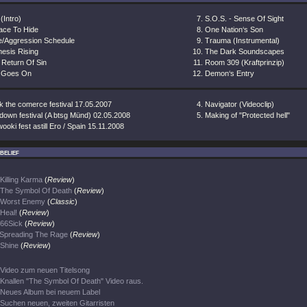
 (Intro)
S.O.S. - Sense Of Sight
lace To Hide
One Nation‘s Son
e/Aggression Schedule
Trauma (Instrumental)
esis Rising
The Dark Soundscapes
 Return Of Sin
Room 309 (Kraftprinzip)
l Goes On
Demon‘s Entry
k the comerce festival 17.05.2007
Navigator (Videoclip)
down festival (A btsg Münd) 02.05.2008
Making of "Protected hell"
wooki fest astill Ero / Spain 15.11.2008
belief
Killing Karma
(
Review
)
The Symbol Of Death
(
Review
)
Worst Enemy
(
Classic
)
Heal!
(
Review
)
66Sick
(
Review
)
Spreading The Rage
(
Review
)
Shine
(
Review
)
Video zum neuen Titelsong
Knallen "The Symbol Of Death" Video raus.
Neues Album bei neuem Label
Suchen neuen, zweiten Gitarristen