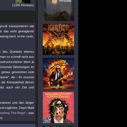
(1355 Reviews)
voll transportieren wie
als das wohl gewagteste
wenig back to the roots,
k des Quintetts ebenso
man so schnell nicht aus
usdrucksstärker denn je
 drückende Stimmungen im
ist genau genommen kein
räume", die – ihr wusstet
e die Kompaktheit dieses
its auch viel Zeit und
peraturen und den länger
 vorzügliches Depri-Mahl
eading The Rage"
, was
ch.