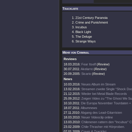
Trackliste
21st Century Paranoia
Crime and Punishment
Incubus
Black Light
The Deluge
Strange Ways
Mehr von Criminal
Reviews
18.03.2016:
Fear Itself
(
Review
)
30.07.2011:
Akelarre
(
Review
)
20.09.2005:
Sicario
(
Review
)
News
10.03.2016:
Neues Album im Stream
13.02.2016:
Streamen zweite Single “Shock Doc
21.12.2015:
Wieder bei Metal Blade Records
25.09.2012:
Zeigen Video zu "The Ghost We 
10.10.2011:
Die Europa November Tourdaten + 
18.07.2011:
Albumnews
27.11.2010:
Abgang des Lead-Gitarristen
18.03.2010:
Neuer Videoclip online
13.03.2010:
Chilenenen rattern den "Incubus" Cl
23.02.2009:
Chile-Thrasher mit Hörproben.
07.01.2009:
Cover & Tracklist