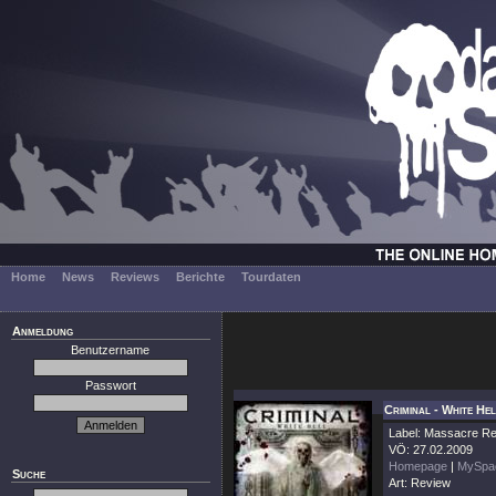
Home
News
Reviews
Berichte
Tourdaten
Anmeldung
Benutzername
Passwort
Criminal - White He
Label: Massacre R
VÖ: 27.02.2009
Homepage
|
MySpa
Suche
Art: Review