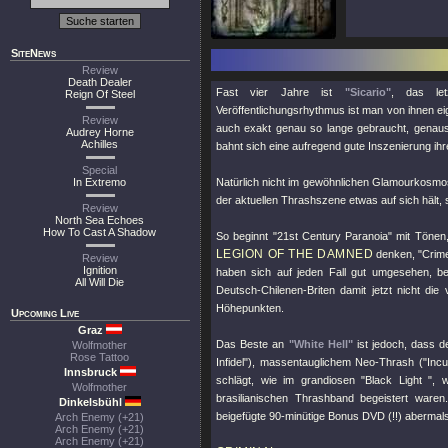
SiteNews
Review
Death Dealer
Fast vier Jahre ist
"Sicario"
, das le
Reign Of Steel
Veröffentlichungsrhythmus ist man von ihnen ei
Review
auch exakt genau so lange gebraucht, genauso 
Audrey Horne
Achilles
bahnt sich eine aufregend gute Inszenierung i
Special
In Extremo
Natürlich nicht im gewöhnlichen Glamourkosm
der aktuellen Thrashszene etwas auf sich hält, s
Review
North Sea Echoes
How To Cast A Shadow
So beginnt
"21st Century Paranoia"
mit Tönen,
LEGION OF THE DAMNED
denken,
"Crim
Review
Ignition
haben sich auf jeden Fall gut umgesehen, b
All Will Die
Deutsch-Chilenen-Briten damit jetzt nicht die
Höhepunkten.
Upcoming Live
Graz
Das Beste an
"White Hell"
ist jedoch, dass d
Wolfmother
Rose Tattoo
Infidel"
), massentauglichem Neo-Thrash (
"Inc
Innsbruck
schlägt, wie im grandiosen
"Black Light "
, 
Wolfmother
brasilianischen Thrashband begeistert ware
Dinkelsbühl
beigefügte 90-minütige Bonus DVD (!!) abermals
Arch Enemy (+21)
Arch Enemy (+21)
Arch Enemy (+21)