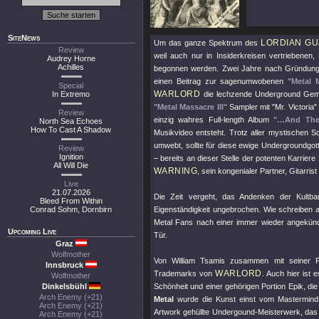
SiteNews
LORDIAN G
Um das ganze Spektrum des
Review
weil auch nur in Insiderkreisen vertriebene
Audrey Horne
Achilles
begonnen werden. Zwei Jahre nach Gründung
einen Beitrag zur sagenumwobenen
"Metal 
Special
WARLORD
In Extremo
die lechzende Underground Gem
"Metal Massacre III"
Sampler mit
"Mr. Victoria"
Review
einzig wahres Full-length Album
"…And The
North Sea Echoes
How To Cast A Shadow
Musikvideo entsteht. Trotz aller mystischen S
umwebt, sollte für diese ewige Undergroundgot
Review
Ignition
–
bereits an dieser Stelle der potenten Karrie
All Will Die
WARNING
, sein kongenialer Partner, Gitarris
Live
21.07.2026
Die Zeit vergeht, das Andenken der Kultba
Bleed From Within
Conrad Sohm, Dornbirn
Eigenständigkeit ungebrochen. Wie schreiben a
Metal Fans nach einer immer wieder angekün
Upcoming Live
Tür.
Graz
Wolfmother
Von William Tsamis zusammen mit seiner F
Innsbruck
WARLORD
Trademarks von
. Auch hier ist 
Wolfmother
Dinkelsbühl
Schönheit und einer gehörigen Portion Epik, die 
Arch Enemy (+21)
Metal
wurde die Kunst einst vom Mastermind s
Arch Enemy (+21)
Artwork gehüllte Undergound-Meisterwerk, das 
Arch Enemy (+21)