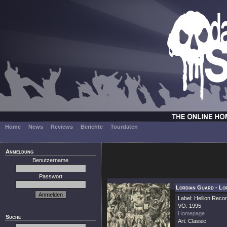
Home
News
Reviews
Berichte
Tourdaten
Anmeldung
Benutzername
Passwort
Lordian Guard - Lo
Label: Hellion Reco
VÖ: 1995
Homepage
Suche
Art: Classic