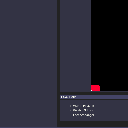
Trackliste
War In Heaven
Winds Of Thor
Lost Archangel