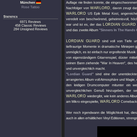
München
Auflage nie finden konnte, die eingeschworene
Rose Tattoo
WARLORD
Nachfolger von
, davon zeugt da
WARLORD
US Epik Metal Kost, angereiche
Statistics
veredelt von beschwörend, geheimnisvoll, höc
6971 Reviews
LORDIAN GUARD
war und ist es, der das
458 Classic Reviews
284 Unsigned Reviews
und das zweite Album
"Sinners In The Hands
LORDIAN GUARD
sind voll von Tiefe u
tieftraurige Momente in dramatische Miniepen g
unmöglich, es ist einfach nur ergreifende Mus
von eigenständigem Gitarrenspiel, düster mitte
seinen Bann ziehende
"War In Heaven"
, des h
und unvergleichlich macht.
"Lordian Guard"
sind eine der unentdecktes
arrangiertes Album voll Atmosphäre und Magie, 
den leidigen Drumcomputer mitunter ein wen
unvergleichlichen Genuß hinzugeben, der se
WARLORD
wiedergibt, wie kein anderes Albu
WARLORD
am Mikro eingespielte,
Comebac
Wer noch irgendwann die Möglichkeit hat, dies
auch in allen erhältlichen Vinyl Editionen, streng