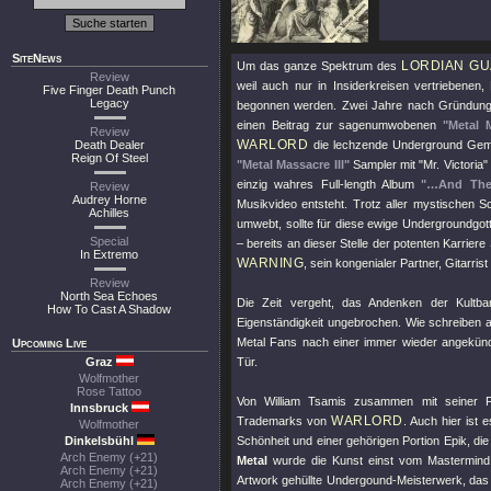
SiteNews
LORDIAN G
Um das ganze Spektrum des
Review
weil auch nur in Insiderkreisen vertriebene
Five Finger Death Punch
Legacy
begonnen werden. Zwei Jahre nach Gründung
einen Beitrag zur sagenumwobenen
"Metal 
Review
WARLORD
Death Dealer
die lechzende Underground Gem
Reign Of Steel
"Metal Massacre III"
Sampler mit
"Mr. Victoria"
einzig wahres Full-length Album
"…And The
Review
Audrey Horne
Musikvideo entsteht. Trotz aller mystischen S
Achilles
umwebt, sollte für diese ewige Undergroundgot
Special
–
bereits an dieser Stelle der potenten Karrie
In Extremo
WARNING
, sein kongenialer Partner, Gitarris
Review
North Sea Echoes
Die Zeit vergeht, das Andenken der Kultba
How To Cast A Shadow
Eigenständigkeit ungebrochen. Wie schreiben a
Metal Fans nach einer immer wieder angekün
Upcoming Live
Graz
Tür.
Wolfmother
Rose Tattoo
Von William Tsamis zusammen mit seiner F
Innsbruck
WARLORD
Trademarks von
. Auch hier ist 
Wolfmother
Dinkelsbühl
Schönheit und einer gehörigen Portion Epik, die 
Arch Enemy (+21)
Metal
wurde die Kunst einst vom Mastermind s
Arch Enemy (+21)
Artwork gehüllte Undergound-Meisterwerk, das 
Arch Enemy (+21)