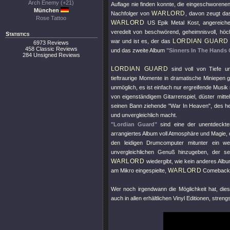
Arch Enemy (+21)
Auflage nie finden konnte, die eingeschworene
München
WARLORD
Nachfolger von
, davon zeugt da
Rose Tattoo
WARLORD
US Epik Metal Kost, angereiche
veredelt von beschwörend, geheimnisvoll, höc
Statistics
LORDIAN GUARD
war und ist es, der das
6973 Reviews
458 Classic Reviews
und das zweite Album
"Sinners In The Hands
284 Unsigned Reviews
LORDIAN GUARD
sind voll von Tiefe u
tieftraurige Momente in dramatische Miniepen g
unmöglich, es ist einfach nur ergreifende Mus
von eigenständigem Gitarrenspiel, düster mitte
seinen Bann ziehende
"War In Heaven"
, des h
und unvergleichlich macht.
"Lordian Guard"
sind eine der unentdecktes
arrangiertes Album voll Atmosphäre und Magie, 
den leidigen Drumcomputer mitunter ein wen
unvergleichlichen Genuß hinzugeben, der se
WARLORD
wiedergibt, wie kein anderes Albu
WARLORD
am Mikro eingespielte,
Comebac
Wer noch irgendwann die Möglichkeit hat, dies
auch in allen erhältlichen Vinyl Editionen, streng