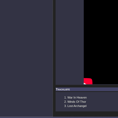
Trackliste
War In Heaven
Winds Of Thor
Lost Archangel