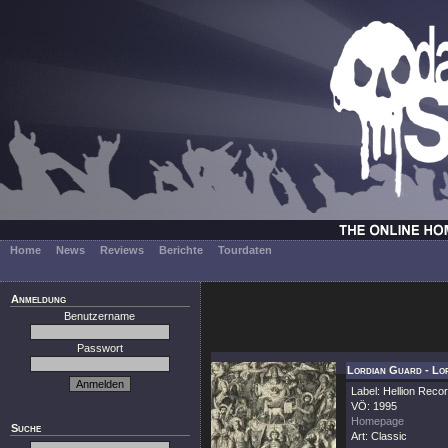
Home
News
Reviews
Berichte
Tourdaten
Anmeldung
Benutzername
Passwort
Lordian Guard - Lo
Label: Hellion Reco
VÖ: 1995
Homepage
Suche
Art: Classic