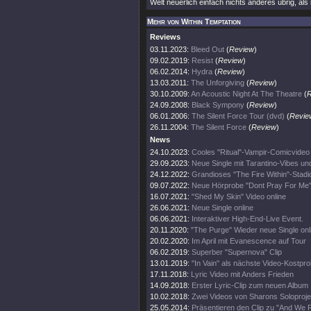
Welt neuerlich einfach nichts anderes übrig, als
Mehr von Within Temptation
Reviews
03.11.2023:
Bleed Out
(
Review
)
09.02.2019:
Resist
(
Review
)
06.02.2014:
Hydra
(
Review
)
13.03.2011:
The Unforgiving
(
Review
)
30.10.2009:
An Acoustic Night At The Theatre
(
R
24.09.2008:
Black Sympony
(
Review
)
06.01.2006:
The Silent Force Tour (dvd)
(
Revie
26.11.2004:
The Silent Force
(
Review
)
News
24.10.2023:
Cooles "Ritual"-Vampir-Comicvideo
29.09.2023:
Neue Single mit Tarantino-Vibes un
24.12.2022:
Grandioses "The Fire Within"-Stadi
09.07.2022:
Neue Hörprobe "Dont Pray For Me
16.07.2021:
"Shed My Skin" Video online
26.06.2021:
Neue Single online
06.06.2021:
Interaktiver High-End-Live Event.
20.11.2020:
"The Purge" Wieder neue Single onl
20.02.2020:
Im April mit Evanescence auf Tour
06.02.2019:
Superber "Supernova" Clip
13.01.2019:
"In Vain" als nächste Video-Kostpr
17.11.2018:
Lyric Video mit Anders Frieden
14.09.2018:
Erster Lyric-Clip zum neuen Album
10.02.2018:
Zwei Videos von Sharons Soloprojek
25.05.2014:
Präsentieren den Clip zu "And We 