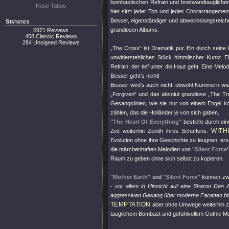
bombastischen Refrain und breitwandtauglichen
Rose Tattoo
hier sitzt jeder Ton und jedes Chorarrangement
Besser, eigenständiger und abwechslungsreich
Statistics
grandiosen Albums.
6971 Reviews
458 Classic Reviews
284 Unsigned Reviews
„The Cross“ ist Dramatik pur. Ein durch seine
unwiderstehliches Stück himmlischer Kunst. E
Refrain, der tief unter die Haut geht. Eine Mel
Besser geht’s nicht!
Besser wird’s auch nicht, obwohl Nummern wie 
„Forgiven“ und das absolut grandiose „The Tru
Gesangslinien, wie sie nur von einem Engel 
zählen, das die Holländer je von sich gaben.
"The Heart Of Everything"
besticht durch ein
WITH
Zeit weiterhin Zenith ihres Schaffens.
Evolution ohne ihre Geschichte zu leugnen, ers
die märchenhaften Melodien von
"Silent Force
Raum zu geben ohne sich selbst zu kopieren.
"Mother Earth"
und
"Silent Force"
können zwa
-
vor allem in Hinsicht auf eine Sharon Den A
aggressiven Gesang über moderne Facetten bis
TEMPTATION
aber ohne Umwege weiterhin z
tauglichem Bombast und gefühlvollem Gothic Met