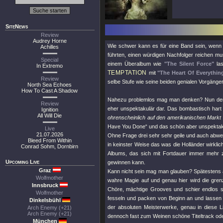
SiteNews
Review
Audrey Horne
Wie schwer kann es für eine Band sein, wenn s
Achilles
führten, einen würdigen Nachfolger reichen 
Special
einem Überalbum wie
"The Silent Force"
las
In Extremo
TEMPTATION
mit
"The Heart Of Everythin
Review
selbe Stufe wie seine beiden genialen Vorgänger 
North Sea Echoes
How To Cast A Shadow
Nahezu problemlos mag man denken? Nun denn, 
Review
eher unspektakulär dar. Das bombastisch hart
Ignition
All Will Die
ohrenscheinlich auf den amerikanischen Markt 
Have You Done“ und das schön aber unspektakulär
Live
21.07.2026
Ohne Frage drei sehr sehr geile und auch abwe
Bleed From Within
in keinster Weise das was die Holländer wirkl
Conrad Sohm, Dornbirn
Albums, das sich mit Fortdauer immer mehr 
Upcoming Live
gewinnen kann.
Graz
Kann nicht sein mag man glauben? Spätestens
Wolfmother
wahre Magie auf und genau hier wird die grenz
Innsbruck
Chöre, mächtige Grooves und schier endlos s
Wolfmother
fesseln und packen von Beginn an und lassen 
Dinkelsbühl
der absoluten Meisterwerke, genau in diese 
Arch Enemy (+21)
Arch Enemy (+21)
dennoch fast zum Weinen schöne Titeltrack oder
München