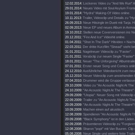
12.02.2014:
Lockeres Video zu "And We Run" Ak
29.01.2014:
Neues Video mit Soul Asylum Fronte
19.01.2014:
"Hydra" Making-Of Video online.
10.11.2013:
Trailer, Videoclip und Details zu "H
26.09.2013:
Neue Hitsingle im Duett mit Tarja. 
02.09.2013:
Neue EP und neues Album in Anma
19.10.2012:
Stellen neue Coverversionen ins Ne
20.12.2011:
"Fire And Ice" Videohit online.
01.04.2011:
"Shot In The Dark" Hitvideo + Nac
22.03.2011:
Der dritte Kurzfilm "Sinead" steht ber
31.01.2011:
Nagelneuer Videoclip zu "Faster".
21.01.2011:
Vorabclip zur neuen Single "Faster" i
18.01.2011:
Neuer "The Unforgiving" Albumtraile
07.01.2011:
Erster neuer Song und Comics onli
24.12.2010:
Ausführlicher Videobericht zum ne
15.12.2010:
Neuer Videoclip zum anstehenden
07.04.2010:
Drummer wird die Gruppe verlasse
29.10.2009:
Video zu "An Acoustic Night At The
24.10.2009:
"An Acoustic Night At The Theatre"
29.09.2009:
"Utopia": Neuer Song mit Videoclip o
22.09.2009:
Trailer zu "An Acoustic Night At Th
20.09.2009:
"An Acoustic Night At The Theatre"!
10.09.2009:
Machen einen auf akustisch
12.08.2009:
Spendieren "An Acoustic Night At T
20.09.2008:
"Black Symphony" ist in den Läden.
02.09.2008:
Präsentieren Videoclip zu "Forgiven
12.08.2008:
Sharon "popt" mit Van Buuren. Clip 
05.08.2008:
Neue Single und weitere fette Trail