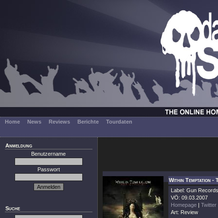
Home
News
Reviews
Berichte
Tourdaten
Anmeldung
Benutzername
Passwort
Within Temptation -
Label: Gun Record
VÖ: 09.03.2007
Homepage
|
Twitter
Suche
Art: Review