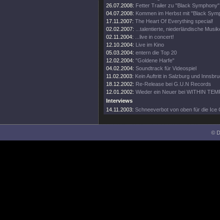
26.07.2008:
Fetter Trailer zu "Black Symphony" 
04.07.2008:
Kommen im Herbst mit "Black Sym
17.11.2007:
The Heart Of Everything special!
02.02.2007:
...talentierte, niederländische Musi
02.11.2004:
...live in concert!
12.10.2004:
Live im Kino
05.03.2004:
entern die Top 20
12.02.2004:
"Goldene Harfe"
04.02.2004:
Soundtrack für Videospiel
11.02.2003:
Kein Auftritt in Salzburg und Innsbr
18.12.2002:
Re-Release bei G.U.N Records
12.01.2002:
Wieder ein Neuer bei WITHIN TE
Interviews
14.11.2003:
Schneeverbot von oben für die Ice
© D