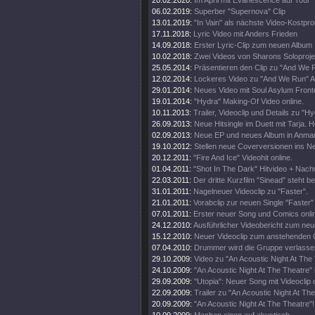
20.02.2020:
Im April mit Evanescence auf Tour
06.02.2019:
Superber "Supernova" Clip
13.01.2019:
"In Vain" als nächste Video-Kostpr
17.11.2018:
Lyric Video mit Anders Frieden
14.09.2018:
Erster Lyric-Clip zum neuen Album
10.02.2018:
Zwei Videos von Sharons Soloprojek
25.05.2014:
Präsentieren den Clip zu "And We 
12.02.2014:
Lockeres Video zu "And We Run" Ak
29.01.2014:
Neues Video mit Soul Asylum Fronte
19.01.2014:
"Hydra" Making-Of Video online.
10.11.2013:
Trailer, Videoclip und Details zu "H
26.09.2013:
Neue Hitsingle im Duett mit Tarja. 
02.09.2013:
Neue EP und neues Album in Anma
19.10.2012:
Stellen neue Coverversionen ins Ne
20.12.2011:
"Fire And Ice" Videohit online.
01.04.2011:
"Shot In The Dark" Hitvideo + Nac
22.03.2011:
Der dritte Kurzfilm "Sinead" steht ber
31.01.2011:
Nagelneuer Videoclip zu "Faster".
21.01.2011:
Vorabclip zur neuen Single "Faster" i
07.01.2011:
Erster neuer Song und Comics onli
24.12.2010:
Ausführlicher Videobericht zum ne
15.12.2010:
Neuer Videoclip zum anstehenden
07.04.2010:
Drummer wird die Gruppe verlasse
29.10.2009:
Video zu "An Acoustic Night At The
24.10.2009:
"An Acoustic Night At The Theatre"
29.09.2009:
"Utopia": Neuer Song mit Videoclip o
22.09.2009:
Trailer zu "An Acoustic Night At Th
20.09.2009:
"An Acoustic Night At The Theatre"!