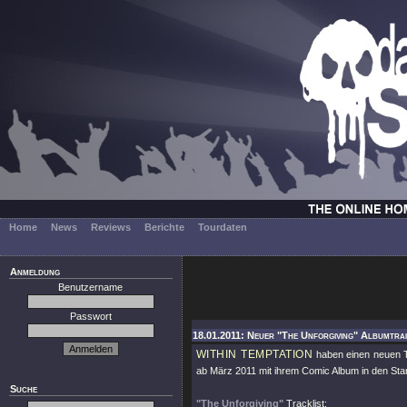
Home
News
Reviews
Berichte
Tourdaten
Anmeldung
Benutzername
Passwort
18.01.2011: Neuer "The Unforgiving" Albumtrail
WITHIN TEMPTATION
haben einen neuen T
ab März 2011 mit ihrem Comic Album in den St
Suche
"The Unforgiving"
Tracklist: