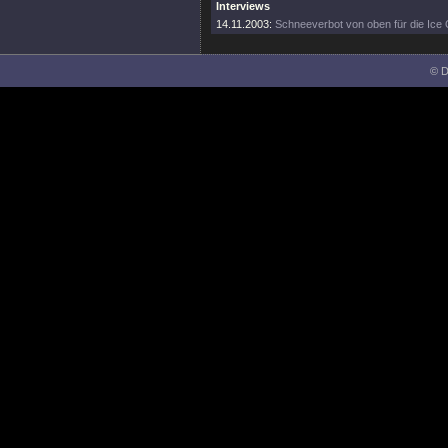
Interviews
14.11.2003:
Schneeverbot von oben für die Ice
© D