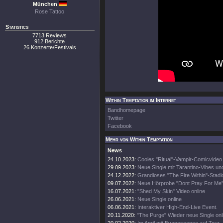
München
Rose Tattoo
Statistics
7713 Reviews
912 Berichte
26 Konzerte/Festivals
Within Temptation im Internet
Bandhomepage
Twitter
Facebook
Mehr von Within Temptation
News
24.10.2023:
Cooles "Ritual"-Vampir-Comicvideo
29.09.2023:
Neue Single mit Tarantino-Vibes un
24.12.2022:
Grandioses "The Fire Within"-Stadi
09.07.2022:
Neue Hörprobe "Dont Pray For Me
16.07.2021:
"Shed My Skin" Video online
26.06.2021:
Neue Single online
06.06.2021:
Interaktiver High-End-Live Event.
20.11.2020:
"The Purge" Wieder neue Single onl