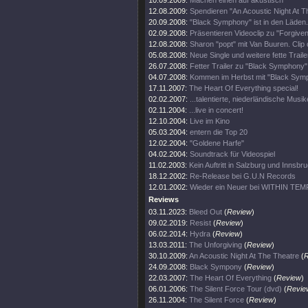
10.09.2009:
Machen einen auf akustisch
12.08.2009:
Spendieren "An Acoustic Night At T
20.09.2008:
"Black Symphony" ist in den Läden.
02.09.2008:
Präsentieren Videoclip zu "Forgiven
12.08.2008:
Sharon "popt" mit Van Buuren. Clip 
05.08.2008:
Neue Single und weitere fette Trail
26.07.2008:
Fetter Trailer zu "Black Symphony" 
04.07.2008:
Kommen im Herbst mit "Black Sym
17.11.2007:
The Heart Of Everything special!
02.02.2007:
...talentierte, niederländische Musi
02.11.2004:
...live in concert!
12.10.2004:
Live im Kino
05.03.2004:
entern die Top 20
12.02.2004:
"Goldene Harfe"
04.02.2004:
Soundtrack für Videospiel
11.02.2003:
Kein Auftritt in Salzburg und Innsbr
18.12.2002:
Re-Release bei G.U.N Records
12.01.2002:
Wieder ein Neuer bei WITHIN TE
Reviews
03.11.2023:
Bleed Out
(
Review
)
09.02.2019:
Resist
(
Review
)
06.02.2014:
Hydra
(
Review
)
13.03.2011:
The Unforgiving
(
Review
)
30.10.2009:
An Acoustic Night At The Theatre
(
R
24.09.2008:
Black Sympony
(
Review
)
22.03.2007:
The Heart Of Everything
(
Review
)
06.01.2006:
The Silent Force Tour (dvd)
(
Revie
26.11.2004:
The Silent Force
(
Review
)