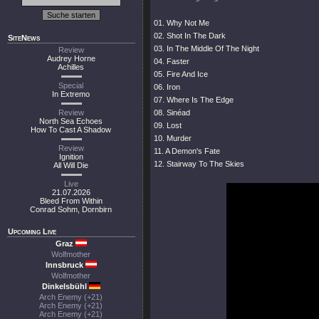
01. Why Not Me
02. Shot In The Dark
SiteNews
03. In The Middle Of The Night
Review
Audrey Horne
04. Faster
Achilles
05. Fire And Ice
Special
06. Iron
In Extremo
07. Where Is The Edge
Review
08. Sinéad
North Sea Echoes
09. Lost
How To Cast A Shadow
10. Murder
Review
11. A Demon's Fate
Ignition
12. Stairway To The Skies
All Will Die
Live
21.07.2026
Bleed From Within
Conrad Sohm, Dornbirn
Upcoming Live
Graz
Wolfmother
Innsbruck
Wolfmother
Dinkelsbühl
Arch Enemy (+21)
Arch Enemy (+21)
Arch Enemy (+21)