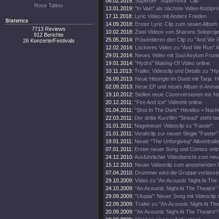
06.02.2019:
Superber "Supernova" Clip
Rose Tattoo
13.01.2019:
"In Vain" als nächste Video-Kostpr
17.11.2018:
Lyric Video mit Anders Frieden
Statistics
14.09.2018:
Erster Lyric-Clip zum neuen Album
7713 Reviews
10.02.2018:
Zwei Videos von Sharons Soloprojek
912 Berichte
25.05.2014:
Präsentieren den Clip zu "And We 
26 Konzerte/Festivals
12.02.2014:
Lockeres Video zu "And We Run" Ak
29.01.2014:
Neues Video mit Soul Asylum Fronte
19.01.2014:
"Hydra" Making-Of Video online.
10.11.2013:
Trailer, Videoclip und Details zu "H
26.09.2013:
Neue Hitsingle im Duett mit Tarja. 
02.09.2013:
Neue EP und neues Album in Anma
19.10.2012:
Stellen neue Coverversionen ins Ne
20.12.2011:
"Fire And Ice" Videohit online.
01.04.2011:
"Shot In The Dark" Hitvideo + Nac
22.03.2011:
Der dritte Kurzfilm "Sinead" steht ber
31.01.2011:
Nagelneuer Videoclip zu "Faster".
21.01.2011:
Vorabclip zur neuen Single "Faster" i
18.01.2011:
Neuer "The Unforgiving" Albumtraile
07.01.2011:
Erster neuer Song und Comics onli
24.12.2010:
Ausführlicher Videobericht zum ne
15.12.2010:
Neuer Videoclip zum anstehenden
07.04.2010:
Drummer wird die Gruppe verlasse
29.10.2009:
Video zu "An Acoustic Night At The
24.10.2009:
"An Acoustic Night At The Theatre"
29.09.2009:
"Utopia": Neuer Song mit Videoclip o
22.09.2009:
Trailer zu "An Acoustic Night At Th
20.09.2009:
"An Acoustic Night At The Theatre"!