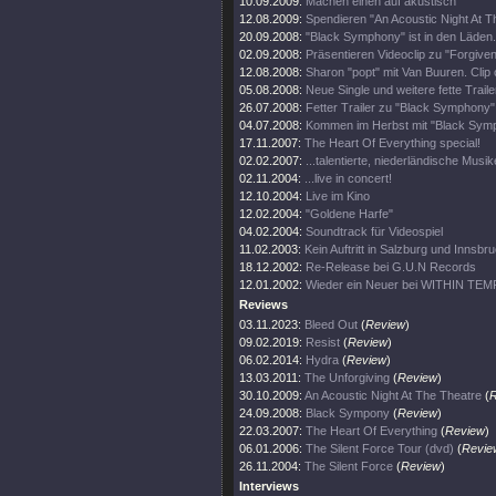
10.09.2009:
Machen einen auf akustisch
12.08.2009:
Spendieren "An Acoustic Night At T
20.09.2008:
"Black Symphony" ist in den Läden.
02.09.2008:
Präsentieren Videoclip zu "Forgiven
12.08.2008:
Sharon "popt" mit Van Buuren. Clip 
05.08.2008:
Neue Single und weitere fette Trail
26.07.2008:
Fetter Trailer zu "Black Symphony" 
04.07.2008:
Kommen im Herbst mit "Black Sym
17.11.2007:
The Heart Of Everything special!
02.02.2007:
...talentierte, niederländische Musi
02.11.2004:
...live in concert!
12.10.2004:
Live im Kino
12.02.2004:
"Goldene Harfe"
04.02.2004:
Soundtrack für Videospiel
11.02.2003:
Kein Auftritt in Salzburg und Innsbr
18.12.2002:
Re-Release bei G.U.N Records
12.01.2002:
Wieder ein Neuer bei WITHIN TE
Reviews
03.11.2023:
Bleed Out
(
Review
)
09.02.2019:
Resist
(
Review
)
06.02.2014:
Hydra
(
Review
)
13.03.2011:
The Unforgiving
(
Review
)
30.10.2009:
An Acoustic Night At The Theatre
(
R
24.09.2008:
Black Sympony
(
Review
)
22.03.2007:
The Heart Of Everything
(
Review
)
06.01.2006:
The Silent Force Tour (dvd)
(
Revie
26.11.2004:
The Silent Force
(
Review
)
Interviews