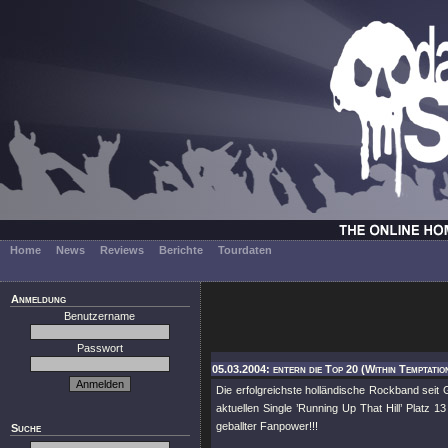
Home
News
Reviews
Berichte
Tourdaten
Anmeldung
Benutzername
Passwort
05.03.2004: entern die Top 20 (Within Temptatio
Die erfolgreichste holländische Rockband seit
aktuellen Single ’Running Up That Hill’ Platz 13
geballter Fanpower!!!
Suche