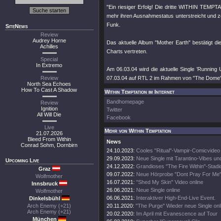
"Ein riesiger Erfolg! Die dritte WITHIN TEMPTA
mehr ihren Ausnahmestatus unterstreicht und ze
Funk.
SiteNews
Review
Audrey Horne
Das aktuelle Album "Mother Earth" bestätigt d
Achilles
Charts vertreten.
Special
In Extremo
Am 06.03.04 wird die aktuelle Single ’Running
Review
07.03.04 auf RTL 2 im Rahmen von "The Dome" 
North Sea Echoes
How To Cast A Shadow
Within Temptation im Internet
Bandhomepage
Review
Ignition
Twitter
All Will Die
Facebook
Live
Mehr von Within Temptation
21.07.2026
Bleed From Within
News
Conrad Sohm, Dornbirn
24.10.2023:
Cooles "Ritual"-Vampir-Comicvideo
29.09.2023:
Neue Single mit Tarantino-Vibes un
Upcoming Live
24.12.2022:
Grandioses "The Fire Within"-Stadi
Graz
09.07.2022:
Neue Hörprobe "Dont Pray For Me
Wolfmother
16.07.2021:
"Shed My Skin" Video online
Innsbruck
26.06.2021:
Neue Single online
Wolfmother
06.06.2021:
Interaktiver High-End-Live Event.
Dinkelsbühl
Arch Enemy (+21)
20.11.2020:
"The Purge" Wieder neue Single onl
Arch Enemy (+21)
20.02.2020:
Im April mit Evanescence auf Tour
München