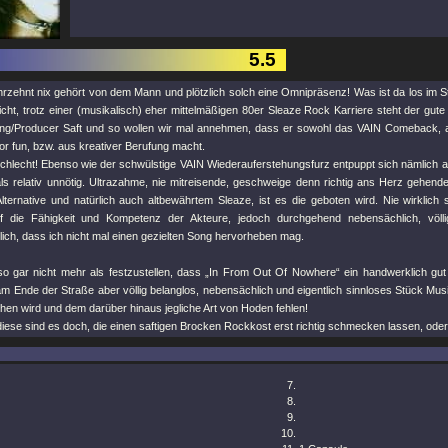
5.5
hrzehnt nix gehört von dem Mann und plötzlich solch eine Omnipräsenz! Was ist da los im 
cht, trotz einer (musikalisch) eher mittelmäßigen 80er Sleaze Rock Karriere steht der gut
ing/Producer Saft und so wollen wir mal annehmen, dass er sowohl das VAIN Comeback, a
t for fun, bzw. aus kreativer Berufung macht.
chlecht! Ebenso wie der schwülstige VAIN Wiederauferstehungsfurz entpuppt sich nämlich au
als relativ unnötig. Ultrazahme, nie mitreisende, geschweige denn richtig ans Herz gehend
lternative und natürlich auch altbewährtem Sleaze, ist es die geboten wird. Nie wirklich
f die Fähigkeit und Kompetenz der Akteure, jedoch durchgehend nebensächlich, völl
lich, dass ich nicht mal einen gezielten Song hervorheben mag.
also gar nicht mehr als festzustellen, dass „In From Out Of Nowhere“ ein handwerklich gut
m Ende der Straße aber völlig belanglos, nebensächlich und eigentlich sinnloses Stück Musi
chen wird und dem darüber hinaus jegliche Art von Hoden fehlen!
ese sind es doch, die einen saftigen Brocken Rockkost erst richtig schmecken lassen, oder.