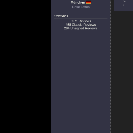
München
Rose Tattoo
Statistics
6971 Reviews
458 Classic Reviews
284 Unsigned Reviews