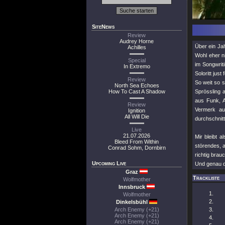
SiteNews
Review
Audrey Horne
Über ein Ja
Achilles
Wohl eher ni
Special
im Songwrit
In Extremo
Soloritt jus
Review
So weit so s
North Sea Echoes
How To Cast A Shadow
Sprössling 
aus Funk, A
Review
Vermerk au
Ignition
All Will Die
durchschnitt
Live
21.07.2026
Mir bleibt 
Bleed From Within
störendes, a
Conrad Sohm, Dornbirn
richtig brau
Upcoming Live
Und genau di
Graz
Trackliste
Wolfmother
Innsbruck
Wolfmother
Dinkelsbühl
Arch Enemy (+21)
Arch Enemy (+21)
Arch Enemy (+21)