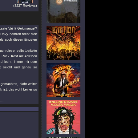
(3237 Reviews)
Staate Vain? Geldmangel?
e Davy nämlich recht dick
ls auch diesen jüngsten
ch dieser selbstbetitelte
e Rock Kost mit Anleihen
 schlecht, immer mit dem
ig seicht und genau so
 gemachtes, nicht weiter
k ist, das wohl keiner so
...