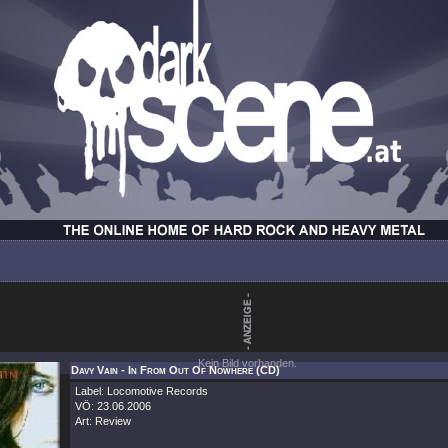
Kein Bild vorhanden.
Davy Vain - In From Out Of Nowhere (CD)
Label: Locomotive Records
VÖ: 23.06.2006
Art: Review