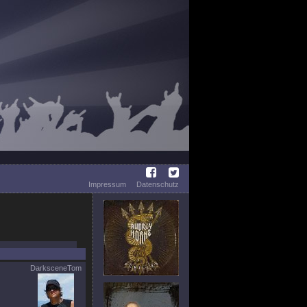
Impressum
Datenschutz
DarksceneTom