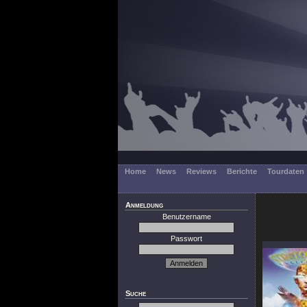
Home
News
Reviews
Berichte
Tourdaten
Anmeldung
Benutzername
Passwort
Suche