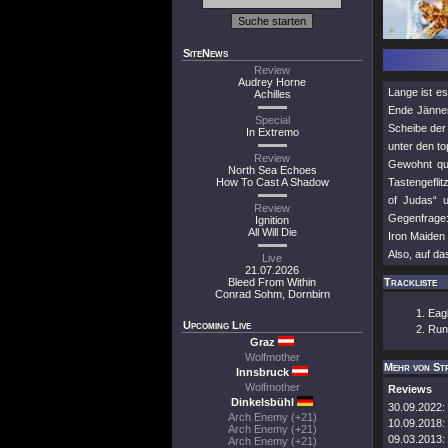
SiteNews
Review
Audrey Horne
Lange ist e
Achilles
Ende Jänner
Special
Scheibe der
In Extremo
unter den to
Review
Gewohnt qua
North Sea Echoes
How To Cast A Shadow
Tastengefli
of Judas“ 
Review
Gegenfrage: 
Ignition
All Will Die
Iron Maiden 
Also, auf da
Live
21.07.2026
Bleed From Within
Trackliste
Conrad Sohm, Dornbirn
Eag
Upcoming Live
Run
Graz
Wolfmother
Mehr von Str
Innsbruck
Wolfmother
Reviews
Dinkelsbühl
30.09.2022:
Arch Enemy (+21)
10.09.2018:
Arch Enemy (+21)
09.03.2013:
Arch Enemy (+21)