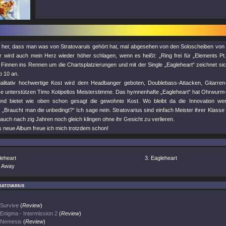
s her, dass man was von Stratovaruis gehört hat, mal abgesehen von den Soloscheiben von T
 wird auch mein Herz wieder höher schlagen, wenn es heißt: „Ring frei für „Elements Pt
 Finnen ins Rennen um die Chartsplatzierungen und mit der Single „Eagleheart“ zeichnet sic
p 10 an.
litativ hochwertige Kost wird dem Headbanger geboten, Doublebass-Attacken, Gitarre
tze unterstützen Timo Kotipeltos Meisterstimme. Das hymnenhafte „Eagleheart“ hat Ohrwurm-Q
und bietet wie oben schon gesagt die gewohnte Kost. Wo bleibt da die Innovation wer
„Braucht man die unbedingt?“ Ich sage nein. Stratovarius sind einfach Meister ihrer Klass
auch nach zig Jahren noch gleich klingen ohne ihr Gesicht zu verlieren.
s neue Album freue ich mich trotzdem schon!
leheart
Eagleheart
 Away
atovarius
Survive
(
Review
)
Enigma - Intermission 2
(
Review
)
Nemesis
(
Review
)