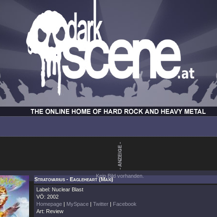
Kein Bild vorhanden.
Stratovarius - Eagleheart (Maxi)
Label: Nuclear Blast
VÖ: 2002
Homepage
|
MySpace
|
Twitter
|
Facebook
Art: Review