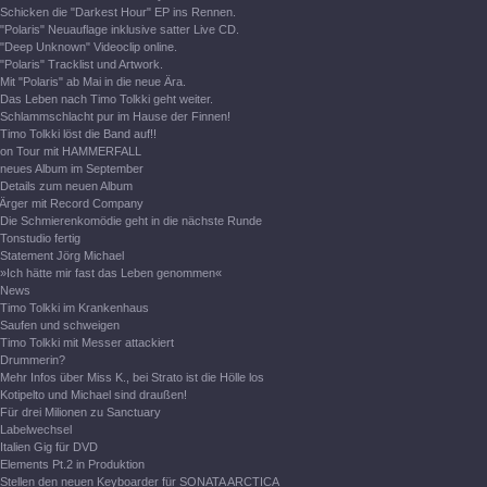
Schicken die "Darkest Hour" EP ins Rennen.
"Polaris" Neuauflage inklusive satter Live CD.
"Deep Unknown" Videoclip online.
"Polaris" Tracklist und Artwork.
Mit "Polaris" ab Mai in die neue Ära.
Das Leben nach Timo Tolkki geht weiter.
Schlammschlacht pur im Hause der Finnen!
Timo Tolkki löst die Band auf!!
on Tour mit HAMMERFALL
neues Album im September
Details zum neuen Album
Ärger mit Record Company
Die Schmierenkomödie geht in die nächste Runde
Tonstudio fertig
Statement Jörg Michael
»Ich hätte mir fast das Leben genommen«
News
Timo Tolkki im Krankenhaus
Saufen und schweigen
Timo Tolkki mit Messer attackiert
Drummerin?
Mehr Infos über Miss K., bei Strato ist die Hölle los
Kotipelto und Michael sind draußen!
Für drei Milionen zu Sanctuary
Labelwechsel
Italien Gig für DVD
Elements Pt.2 in Produktion
Stellen den neuen Keyboarder für SONATA ARCTICA