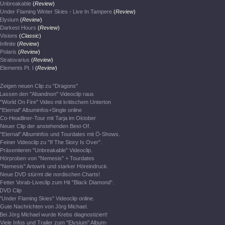
Unbreakable
(
Review
)
Under Flaming Winter Skies - Live In Tampere
(
Review
)
Elysium
(
Review
)
Darkest Hours
(
Review
)
Visions
(
Classic
)
Infinite
(
Review
)
Polaris
(
Review
)
Stratovarius
(
Review
)
Elements Pt. I
(
Review
)
Zeigen neuen Clip zu "Dragons"
Lassen den "Abandnon" Videoclip raus
"World On Fire" Video mit kritischem Unterton
"Eternal" Albuminfos+Single online
Co-Headliner-Tour mit Tarja im Oktober
Neuer Clip der anstehenden Best-Of.
"Eternal" Albuminfos und Tourdates mit Ö-Shows.
Feiner Videoclip zu "If The Story Is Over".
Präsentieren "Unbreakable" Videoclip.
Hörproben von "Nemesis" + Tourdates
"Nemesis" Artowrk und starker Höreindruck.
Neue DVD stürmt die nordischen Charts!
Fetter Vorab-Liveclip zum Hit "Black Diamond".
DVD Clip
"Under Flaming Skies" Videoclip online.
Gute Nachrichten von Jörg Michael.
Bei Jörg Michael wurde Krebs diagnostiziert!
Viele Infos und Trailer zum "Elysium" Album-