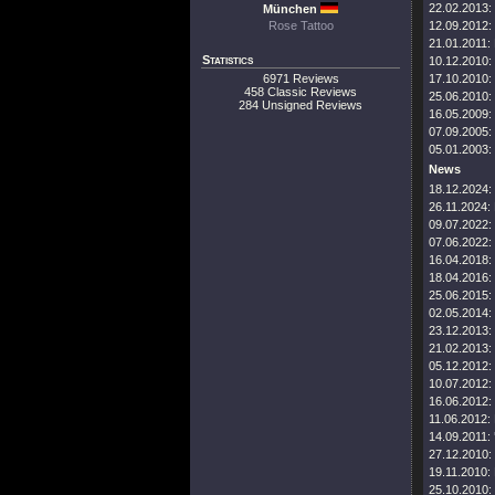
22.02.2013:
München
Rose Tattoo
12.09.2012:
21.01.2011:
Statistics
10.12.2010:
6971 Reviews
17.10.2010:
458 Classic Reviews
25.06.2010:
284 Unsigned Reviews
16.05.2009:
07.09.2005:
05.01.2003:
News
18.12.2024:
26.11.2024:
09.07.2022:
07.06.2022:
16.04.2018:
18.04.2016:
25.06.2015:
02.05.2014:
23.12.2013:
21.02.2013:
05.12.2012:
10.07.2012:
16.06.2012:
11.06.2012:
14.09.2011:
27.12.2010:
19.11.2010:
25.10.2010: