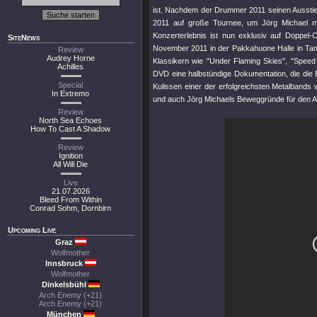
ist. Nachdem der Drummer 2011 seinen Ausstie
2011 auf große Tournee, um Jörg Michael mi
Konzerterlebnis ist nun exklusiv auf Doppel
SiteNews
November 2011 in der Pakkahuone Halle in Tamp
Review
Audrey Horne
Klassikern wie "Under Flaming Skies", "Speed 
Achilles
DVD eine halbstündige Dokumentation, die die B
Special
Kulissen einer der erfolgreichsten Metalbands w
In Extremo
und auch Jörg Michaels Beweggründe für den 
Review
North Sea Echoes
How To Cast A Shadow
Review
Ignition
All Will Die
Live
21.07.2026
Bleed From Within
Conrad Sohm, Dornbirn
Upcoming Live
Graz
Wolfmother
Innsbruck
Wolfmother
Dinkelsbühl
Arch Enemy (+21)
Arch Enemy (+21)
München