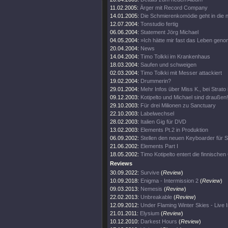
11.02.2005:
Ärger mit Record Company
14.01.2005:
Die Schmierenkomödie geht in die
12.07.2004:
Tonstudio fertig
06.06.2004:
Statement Jörg Michael
04.05.2004:
»Ich hätte mir fast das Leben ge
20.04.2004:
News
14.04.2004:
Timo Tolkki im Krankenhaus
18.03.2004:
Saufen und schweigen
02.03.2004:
Timo Tolkki mit Messer attackiert
19.02.2004:
Drummerin?
29.01.2004:
Mehr Infos über Miss K., bei Strato i
09.12.2003:
Kotipelto und Michael sind draußen!
29.10.2003:
Für drei Milionen zu Sanctuary
22.10.2003:
Labelwechsel
28.02.2003:
Italien Gig für DVD
13.02.2003:
Elements Pt.2 in Produktion
06.09.2002:
Stellen den neuen Keyboarder fü
21.06.2002:
Elements Part I
18.05.2002:
Timo Kotipelto entert die finnischen
Reviews
30.09.2022:
Survive
(
Review
)
10.09.2018:
Enigma - Intermission 2
(
Review
)
09.03.2013:
Nemesis
(
Review
)
22.02.2013:
Unbreakable
(
Review
)
12.09.2012:
Under Flaming Winter Skies - Live
21.01.2011:
Elysium
(
Review
)
10.12.2010:
Darkest Hours
(
Review
)