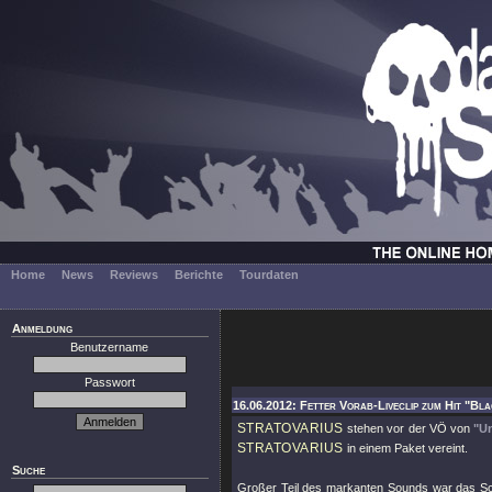
Home
News
Reviews
Berichte
Tourdaten
Anmeldung
Benutzername
Passwort
16.06.2012: Fetter Vorab-Liveclip zum Hit "Bla
STRATOVARIUS
stehen vor der VÖ von
"Un
STRATOVARIUS
in einem Paket vereint.
Suche
Großer Teil des markanten Sounds war das Sc