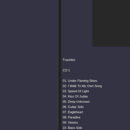
Tracklist:
CD 1
01. Under Flaming Skies
02. I Walk To My Own Song
03. Speed Of Light
04. Kiss Of Judas
05. Deep Unknown
06. Guitar Solo
07. Eagleheart
08. Paradise
09. Visions
10. Bass Solo