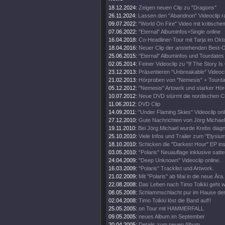
18.12.2024:
Zeigen neuen Clip zu "Dragons"
26.11.2024:
Lassen den "Abandnon" Videoclip r
09.07.2022:
"World On Fire" Video mit kritische
07.06.2022:
"Eternal" Albuminfos+Single online
16.04.2018:
Co-Headliner-Tour mit Tarja im Okt
18.04.2016:
Neuer Clip der anstehenden Best-O
25.06.2015:
"Eternal" Albuminfos und Tourdate
02.05.2014:
Feiner Videoclip zu "If The Story Is
23.12.2013:
Präsentieren "Unbreakable" Videocl
21.02.2013:
Hörproben von "Nemesis" + Tourda
05.12.2012:
"Nemesis" Artowrk und starker Hör
10.07.2012:
Neue DVD stürmt die nordischen C
11.06.2012:
DVD Clip
14.09.2011:
"Under Flaming Skies" Videoclip onl
27.12.2010:
Gute Nachrichten von Jörg Michael
19.11.2010:
Bei Jörg Michael wurde Krebs diagno
25.10.2010:
Viele Infos und Trailer zum "Elysiu
18.10.2010:
Schicken die "Darkest Hour" EP in
03.05.2010:
"Polaris" Neuauflage inklusive satt
24.04.2009:
"Deep Unknown" Videoclip online.
16.03.2009:
"Polaris" Tracklist und Artwork.
21.02.2009:
Mit "Polaris" ab Mai in die neue Ära.
22.08.2008:
Das Leben nach Timo Tolkki geht we
08.05.2008:
Schlammschlacht pur im Hause der
02.04.2008:
Timo Tolkki löst die Band auf!!
25.05.2005:
on Tour mit HAMMERFALL
09.05.2005:
neues Album im September
20.04.2005:
Details zum neuen Album