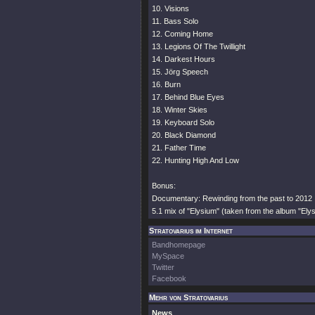
10. Visions
11. Bass Solo
12. Coming Home
13. Legions Of The Twillight
14. Darkest Hours
15. Jörg Speech
16. Burn
17. Behind Blue Eyes
18. Winter Skies
19. Keyboard Solo
20. Black Diamond
21. Father Time
22. Hunting High And Low
Bonus:
Documentary: Rewinding from the past to 2012
5.1 mix of "Elysium" (taken from the album "Ely
Stratovarius im Internet
Bandhomepage
MySpace
Twitter
Facebook
Mehr von Stratovarius
News