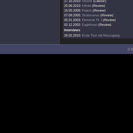
17.10.2010:
Visions
(
Classic
)
25.06.2010:
Infinite
(
Review
)
16.05.2009:
Polaris
(
Review
)
07.09.2005:
Stratovarius
(
Review
)
05.01.2003:
Elements Pt. I
(
Review
)
02.12.2002:
Eagleheart
(
Review
)
Interviews
26.02.2010:
Erste Tour mit Neuzugang
© D