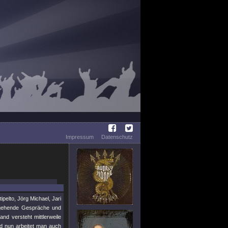
Impressum
Datenschutz
ipelto, Jörg Michael, Jari
efgehende Gespräche und
d versteht mittlerweile
nd nun arbeitet man auch