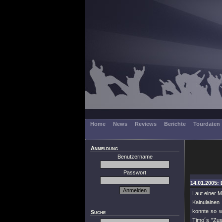
Home
News
Reviews
Berichte
Tourdaten
Anmeldung
Benutzername
Passwort
14.01.2005: 
Laut einer M
Kainulainen
konnte so w
Suche
Timo´s "Zus