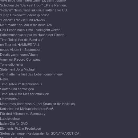
Viele Infos und Trailer zum "Elysium" Album-
Schicken die "Darkest Hour" EP ins Rennen.
"Polaris" Neuauflage inklusive satter Live CD.
"Deep Unknown" Videoclip online.
"Polaris" Tracklist und Artwork.
Mit "Polaris" ab Mai in die neue Ära.
Das Leben nach Timo Tolkki geht weiter.
Schlammschlacht pur im Hause der Finnen!
Timo Tolkki löst die Band auf!!
on Tour mit HAMMERFALL
neues Album im September
Details zum neuen Album
Ärger mit Record Company
Tonstudio fertig
Statement Jörg Michael
»Ich hätte mir fast das Leben genommen«
News
Timo Tolkki im Krankenhaus
Saufen und schweigen
Timo Tolkki mit Messer attackiert
Drummerin?
Mehr Infos über Miss K., bei Strato ist die Hölle los
Kotipelto und Michael sind draußen!
Für drei Milionen zu Sanctuary
Labelwechsel
Italien Gig für DVD
Elements Pt.2 in Produktion
Stellen den neuen Keyboarder für SONATA ARCTICA