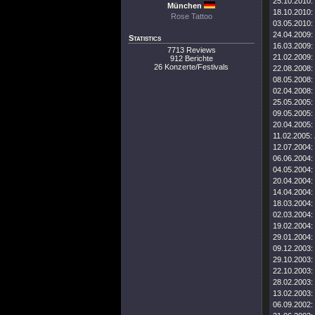
25.10.2010:
München
18.10.2010:
Rose Tattoo
03.05.2010:
24.04.2009:
Statistics
16.03.2009:
7713 Reviews
21.02.2009:
912 Berichte
26 Konzerte/Festivals
22.08.2008:
08.05.2008:
02.04.2008:
25.05.2005:
09.05.2005:
20.04.2005:
11.02.2005:
12.07.2004:
06.06.2004:
04.05.2004:
20.04.2004:
14.04.2004:
18.03.2004:
02.03.2004:
19.02.2004:
29.01.2004:
09.12.2003:
29.10.2003:
22.10.2003:
28.02.2003:
13.02.2003:
06.09.2002: