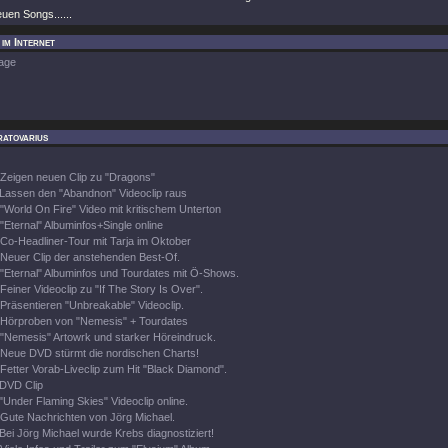
uen Songs......
 im Internet
age
atovarius
Zeigen neuen Clip zu "Dragons"
Lassen den "Abandnon" Videoclip raus
"World On Fire" Video mit kritischem Unterton
"Eternal" Albuminfos+Single online
Co-Headliner-Tour mit Tarja im Oktober
Neuer Clip der anstehenden Best-Of.
"Eternal" Albuminfos und Tourdates mit Ö-Shows.
Feiner Videoclip zu "If The Story Is Over".
Präsentieren "Unbreakable" Videoclip.
Hörproben von "Nemesis" + Tourdates
"Nemesis" Artowrk und starker Höreindruck.
Neue DVD stürmt die nordischen Charts!
Fetter Vorab-Liveclip zum Hit "Black Diamond".
DVD Clip
"Under Flaming Skies" Videoclip online.
Gute Nachrichten von Jörg Michael.
Bei Jörg Michael wurde Krebs diagnostiziert!