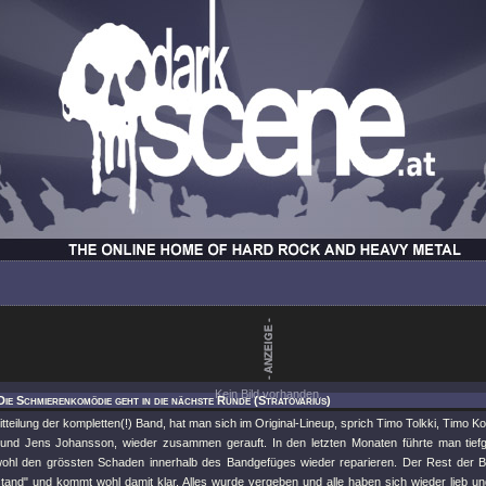
Kein Bild vorhanden.
Die Schmierenkomödie geht in die nächste Runde (Stratovarius)
itteilung der kompletten(!) Band, hat man sich im Original-Lineup, sprich Timo Tolkki, Timo Kot
 und Jens Johansson, wieder zusammen gerauft. In den letzten Monaten führte man ti
ohl den grössten Schaden innerhalb des Bandgefüges wieder reparieren. Der Rest der Ban
tand" und kommt wohl damit klar. Alles wurde vergeben und alle haben sich wieder lieb u