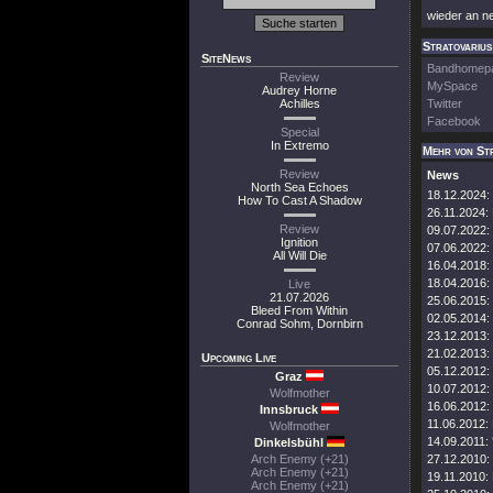
wieder an ne
Stratovarius
SiteNews
Bandhomep
Review
MySpace
Audrey Horne
Achilles
Twitter
Facebook
Special
In Extremo
Mehr von Str
Review
News
North Sea Echoes
18.12.2024:
How To Cast A Shadow
26.11.2024:
Review
09.07.2022:
Ignition
07.06.2022:
All Will Die
16.04.2018:
18.04.2016:
Live
21.07.2026
25.06.2015:
Bleed From Within
02.05.2014:
Conrad Sohm, Dornbirn
23.12.2013:
21.02.2013:
Upcoming Live
05.12.2012:
Graz
10.07.2012:
Wolfmother
16.06.2012:
Innsbruck
11.06.2012:
Wolfmother
14.09.2011:
Dinkelsbühl
Arch Enemy (+21)
27.12.2010:
Arch Enemy (+21)
19.11.2010:
Arch Enemy (+21)