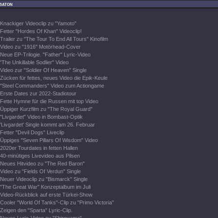
baton
Knackiger Videoclip zu "Yamoto"
Fetter "Hordes Of Khan" Videoclip!
Trailer zu "The Tour To End All Tours" Kinofilm
Video zu "1916" Motörhead-Cover
Neue EP-Trilogie. "Father" Lyric-Video
"The Unkillable Sodlier" Video
Video zur "Soldier Of Heaven" Single
Zücken für fettes, neues Video die Epik-Keule
"Steel Commanders" Video zum Actiongame
Erste Dates zur 2022-Stadiotour
Fette Hymne für die Russen mit top Video
Üppiger Kurzfilm zu "The Royal Guard"
"Livgardet" Video in Bombast-Optik
'Livgardet' Single kommt am 26. Februar
Fetter "Devil Dogs" Liveclip
Üppiges "Seven Pillars Of Wisdom" Video
2020er Tourdates in fetten Hallen
40-minütiges Livevideo aus Pilsen
Neues Hitvideo zu "The Red Baron"
Video zu "Fields Of Verdun" Single
Neuer Videoclip zu "Bismarck" Single
"The Great War" Konzeptalbum im Juli
Video-Rückblick auf erste Türkei-Show
Cooler "World Of Tanks"-Clip zu "Primo Victoria"
Zeigen den "Sparta" Lyric-Clip.