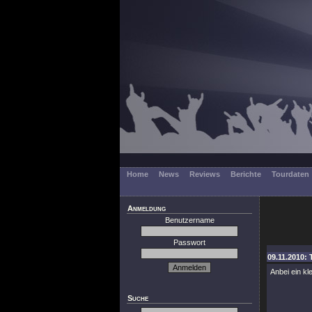
Home
News
Reviews
Berichte
Tourdaten
Anmeldung
Benutzername
Passwort
09.11.2010: 
Anbei ein kl
Suche