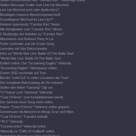
Stellen Rohversionen des "Carolus Rex" Titelsongs online.
Stellen Message-Trailer zum Line-Up Wechsel.
Line-Up Wechsel echt oder Aprilscherz?
Bestätigen massive Besetzungswechsel!
Grundlegene Wechsel im Line-Up??
Weitere spannende "Carolus Rex" News.
Alle Neuigkeiten zum "Carolus Rex" Album.
3 Studioclips der Arbeiten zu "Carolus Rex".
Albumnews und Release Party in LA.
Fetter Livetrailer und ein Gratis-Song.
Livevideo mit Udo Dirkschneider.
Infos zu "World War Live: Battle Of The Baltic Sea".
"World War Live: Battle Of The Baltic Sea".
Endlich online: Der "Screaming Eagles" Videoclip.
"Screaming Eagles" Videoteaser online.
Gehen 2011 nochmals auf Tour.
Bereits "sold-Out" in vielen Locations der Tour!
Der komplette Bakckatalog als Re-release!
Stellen den fetten "Uprising" Clip vor.
TV-Teaser zum "Uprising" Videoclip.
"Coat Of Arms" zum Komplettstream bereit.
Der nächste neue Song steht online.
Haben "Coat Of Arms" Titeltrack online geparkt.
Gemeinsam mit Alestorm in Wörgl, Graz und Wien.
"Coat Of Arms" Tracklist enthüllt.
"40:1" Videoclip.
"Counterstrike" Videoclip online.
Videoclip zu "Cliffs Of Gallipoli" online.