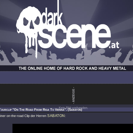
Kein Bild vorhanden.
Tourclip "On The Road From Riga To Vienna". (Sabaton)
SABATON
einer on-the-road Clip der Herren
: