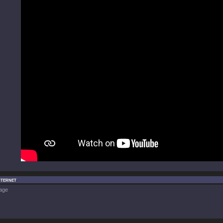
nternet
age