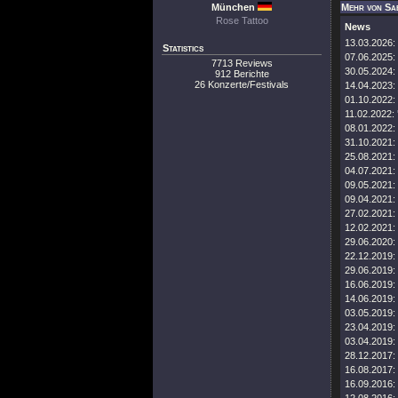
München
Mehr von Sa
Rose Tattoo
News
13.03.2026:
Statistics
07.06.2025:
7713 Reviews
30.05.2024:
912 Berichte
26 Konzerte/Festivals
14.04.2023:
01.10.2022:
11.02.2022:
08.01.2022:
31.10.2021:
25.08.2021:
04.07.2021:
09.05.2021:
09.04.2021:
27.02.2021:
12.02.2021:
29.06.2020:
22.12.2019:
29.06.2019:
16.06.2019:
14.06.2019:
03.05.2019:
23.04.2019:
03.04.2019:
28.12.2017:
16.08.2017:
16.09.2016: