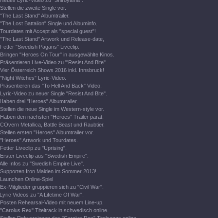
Neues Lyric-Video zu "Shiroyama".
Stellen die zweite Single vor.
"The Last Stand" Albumtrailer.
"The Lost Battalion" Single und Albuminfo.
Tourdates mit Accept als "special guest"!
"The Last Stand" Artwork und Release-date,
Fetter "Swedish Pagans" Liveclip.
Bringen "Heroes On Tour" in ausgewählte Kinos.
Präsentieren Live-Video zu "'Resist And Bite"
Vier Österreich Shows 2016 inkl. Innsbruck!
"Night Witches" Lyric-Video.
Präsentieren das "To Hell And Back" Video.
Lyric-Video zu neuer Single "Resist And Bite".
Haben drei "Heroes" Albumtrailer.
Stellen die neue Single im Western-style vor.
Haben den nächsten "Heroes" Trailer parat.
COvern Metallica, Battle Beast und Raubtier.
Stellen ersten "Heroes" Albumtrailer vor.
"Heroes" Artwork und Tourdates.
Fetter Liveclip zu "Uprising".
Erster Liveclip aus "Swedish Empire".
Alle Infos zu "Swedish Empire Live".
Supporten Iron Maiden im Sommer 2013!
Launchen Online-Spiel
Ex-Mitglieder gruppieren sich zu "Civil War".
Lyric Videos zu "A Lifetime Of War".
Posten Rehearsal-Video mit neuem Line-up.
"Carolus Rex" Titeltrack in schwedisch online.