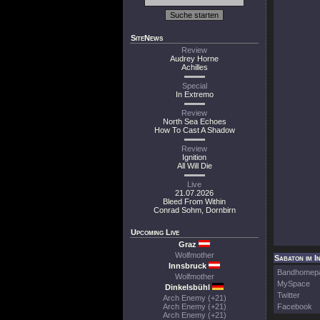
SiteNews
Review
Audrey Horne
Achilles
Special
In Extremo
Review
North Sea Echoes
How To Cast A Shadow
Review
Ignition
All Will Die
Live
21.07.2026
Bleed From Within
Conrad Sohm, Dornbirn
Upcoming Live
Graz
Wolfmother
Sabaton im I
Innsbruck
Bandhomep
Wolfmother
MySpace
Dinkelsbühl
Twitter
Arch Enemy (+21)
Arch Enemy (+21)
Facebook
Arch Enemy (+21)