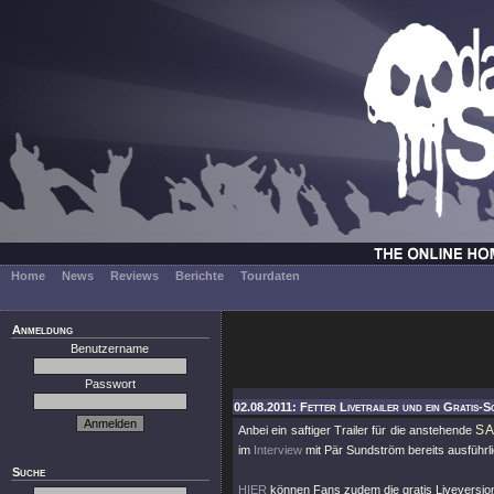
Home
News
Reviews
Berichte
Tourdaten
Anmeldung
Benutzername
Passwort
02.08.2011: Fetter Livetrailer und ein Gratis-S
S
Anbei ein saftiger Trailer für die anstehende
im
Interview
mit Pär Sundström bereits ausführl
Suche
HIER
können Fans zudem die gratis Liveversi