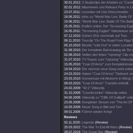
30.01.2012:
3 Studioclips der Arbeiten zu "Caro
02.01.2012:
Albumnews und Release Party in L
23.07.2011:
Livevideo mit Udo Dirkschneider.
18.06.2011:
Infos zu "World War Live: Battle Of 
10.06.2011:
"World War Live: Battle Of The Balti
25.05.2011:
Endlich online: Der "Screaming Eagl
16.05.2011:
"Screaming Eagles" Videoteaser onl
07.12.2010:
Gehen 2011 nochmals auf Tour.
09.11.2010:
Tourclip "On The Road From Riga T
05.10.2010:
Bereits "sold-Out" in vielen Locatio
31.08.2010:
Der komplette Bakckatalog als Re-
02.08.2010:
Stellen den fetten "Uprising" Clip vor
31.07.2010:
TV-Teaser zum "Uprising" Videoclip
15.05.2010:
"Coat Of Arms" zum Komplettstream
19.04.2010:
Der nächste neue Song steht online
24.03.2010:
Haben "Coat Of Arms" Titeltrack on
23.03.2010:
Gemeinsam mit Alestorm in Wörgl,
08.03.2010:
"Coat Of Arms" Tracklist enthüllt.
24.02.2009:
"40:1" Videoclip.
31.10.2008:
"Counterstrike" Videoclip online.
04.06.2008:
Videoclip zu "Cliffs Of Gallipoli" onli
23.05.2008:
Kompletter Stream von "The Art Of
10.05.2008:
Neuer Song in Bild und Ton!
09.01.2008:
Führen wieder Krieg!
Reviews
02.11.2025:
Legends
(
Review
)
25.03.2022:
The War To End All Wars
(
Review
)
28.07.2019:
The Great War
(
Review
)