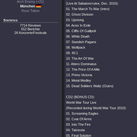
Arch Enemy (+21)
(Live At Sabatoncruise, Dec. 2010):
München
01. The March To War (Intro)
Rose Tattoo
02. Ghost Division
03. Uprising
Statistics
7714 Reviews
04. Aces In Exile
912 Berichte
05. Cliffs Of Gallipoli
26 Konzerte/Festivals
06. White Death
07. Swedish Pagans
08. Wolfpack
09. 40:1
10. The Art Of War
11. Attero Dominatus
12. The Price Of A Mile
13. Primo Victoria
14. Metal Medley
15. Dead Soliders Waltz (Outro)
CD2 (BONUS CD):
World War Tour Live
(Recorded during World War Tour 2010):
01. Screaming Eagles
02. Coat Of Arms
03. Into The Fire
04. Talvisota
05. Final Solution