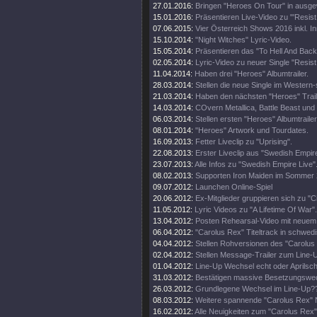
27.01.2016:
Bringen "Heroes On Tour" in ausge
15.01.2016:
Präsentieren Live-Video zu "'Resist
07.06.2015:
Vier Österreich Shows 2016 inkl. I
15.10.2014:
"Night Witches" Lyric-Video.
15.05.2014:
Präsentieren das "To Hell And Back
02.05.2014:
Lyric-Video zu neuer Single "Resist
11.04.2014:
Haben drei "Heroes" Albumtrailer.
28.03.2014:
Stellen die neue Single im Western-s
21.03.2014:
Haben den nächsten "Heroes" Trail
14.03.2014:
COvern Metallica, Battle Beast und 
06.03.2014:
Stellen ersten "Heroes" Albumtrailer
08.01.2014:
"Heroes" Artwork und Tourdates.
16.09.2013:
Fetter Liveclip zu "Uprising".
22.08.2013:
Erster Liveclip aus "Swedish Empir
23.07.2013:
Alle Infos zu "Swedish Empire Live"
08.02.2013:
Supporten Iron Maiden im Sommer 
09.07.2012:
Launchen Online-Spiel
20.06.2012:
Ex-Mitglieder gruppieren sich zu "Ci
11.05.2012:
Lyric Videos zu "A Lifetime Of War".
13.04.2012:
Posten Rehearsal-Video mit neuem 
06.04.2012:
"Carolus Rex" Titeltrack in schwedi
04.04.2012:
Stellen Rohversionen des "Carolus 
02.04.2012:
Stellen Message-Trailer zum Line-
01.04.2012:
Line-Up Wechsel echt oder Aprilsc
31.03.2012:
Bestätigen massive Besetzungswe
26.03.2012:
Grundlegene Wechsel im Line-Up?
08.03.2012:
Weitere spannende "Carolus Rex"
16.02.2012:
Alle Neuigkeiten zum "Carolus Rex"