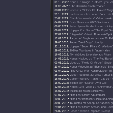
01.10.2022:
Neue EP-Trilogie. "Father" Lyric-Vi
11.02.2022:
"The Unkillable Sodlier" Video
08.01.2022:
Video zur "Soldier Of Heaven" Sing
31.10.2021:
Zücken für fettes, neues Video die 
25.08.2021:
"Steel Commanders" Video zum Ac
04.07.2021:
Erste Dates zur 2022-Stadiotour
09.05.2021:
Fette Hymne für die Russen mit top
09.04.2021:
Üppiger Kurzfilm zu "The Royal Gu
27.02.2021:
"Livgardet" Video in Bombast-Optik
12.02.2021:
'Livgardet' Single kommt am 26. Fe
29.06.2020:
Fetter "Devil Dogs" Liveclip
22.12.2019:
Üppiges "Seven Pillars Of Wisdom"
29.06.2019:
2020er Tourdates in fetten Hallen
16.06.2019:
40-minütiges Livevideo aus Pilsen
14.06.2019:
Neues Hitvideo zu "The Red Baron
03.05.2019:
Video zu "Fields Of Verdun" Single
23.04.2019:
Neuer Videoclip zu "Bismarck" Sing
03.04.2019:
"The Great War" Konzeptalbum im J
28.12.2017:
Video-Rückblick auf erste Türkei-
16.08.2017:
Cooler "World Of Tanks"-Clip zu "Pr
16.09.2016:
Zeigen den "Sparta" Lyric-Clip.
12.08.2016:
Neues Lyric-Video zu "Shiroyama".
15.07.2016:
Stellen die zweite Single vor.
01.07.2016:
"The Last Stand" Albumtrailer.
10.06.2016:
"The Lost Battalion" Single und Albu
30.05.2016:
Tourdates mit Accept als "special g
29.04.2016:
"The Last Stand" Artwork und Rele
26.02.2016:
Fetter "Swedish Pagans" Liveclip.