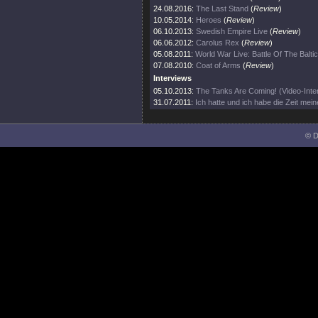
24.08.2016:
The Last Stand
(
Review
)
10.05.2014:
Heroes
(
Review
)
06.10.2013:
Swedish Empire Live
(
Review
)
06.06.2012:
Carolus Rex
(
Review
)
05.08.2011:
World War Live: Battle Of The Balti
07.08.2010:
Coat of Arms
(
Review
)
Interviews
05.10.2013:
The Tanks Are Coming! (Video-Inte
31.07.2011:
Ich hatte und ich habe die Zeit mei
© D