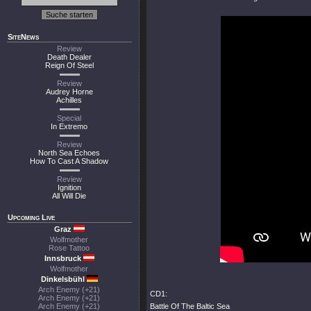
SiteNews
Review
Death Dealer
Reign Of Steel
Review
Audrey Horne
Achilles
Special
In Extremo
Review
North Sea Echoes
How To Cast A Shadow
Review
Ignition
All Will Die
Upcoming Live
Graz
Wolfmother
Rose Tattoo
Innsbruck
Wolfmother
Dinkelsbühl
Arch Enemy (+21)
CD1:
Arch Enemy (+21)
Arch Enemy (+21)
Battle Of The Baltic Sea