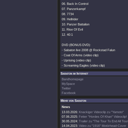
06. Back In Control
07. Panzerkampf
08. 7734
09. Hellrider
10. Panzer Battalion
11. Rise Of Evil
12. 40:1
DVD (BONUS DVD):
- Sabaton live 2008 @ Rockstad Falun
- Coat Of Arms (video clip)
- Uprising (video clip)
- Screaming Eagles (video clip)
Sabaton im Internet
Bandhomepage
MySpace
Twitter
Facebook
Mehr von Sabaton
News
13.03.2026:
Knackiger Videoclip zu "Yamoto"
07.06.2025:
Fetter "Hordes Of Khan" Videoclip!
30.05.2024:
Trailer zu "The Tour To End All Tour
14.04.2023:
Video zu "1916" Motörhead-Cover